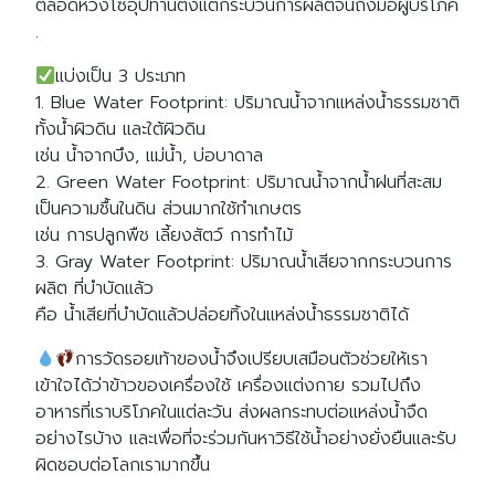
ตลอดห่วงโซ่อุปทานตั้งแต่กระบวนการผลิตจนถึงมือผู้บริโภค
.
แบ่งเป็น 3 ประเภท
1. Blue Water Footprint: ปริมาณน้ำจากแหล่งน้ำธรรมชาติ
ทั้งน้ำผิวดิน และใต้ผิวดิน
เช่น น้ำจากบึง, แม่น้ำ, บ่อบาดาล
2. Green Water Footprint: ปริมาณน้ำจากน้ำฝนที่สะสม
เป็นความชื้นในดิน ส่วนมากใช้ทำเกษตร
เช่น การปลูกพืช เลี้ยงสัตว์ การทำไม้
3. Gray Water Footprint: ปริมาณน้ำเสียจากกระบวนการ
ผลิต ที่บำบัดแล้ว
คือ น้ำเสียที่บำบัดแล้วปล่อยทิ้งในแหล่งน้ำธรรมชาติได้
การวัดรอยเท้าของน้ำจึงเปรียบเสมือนตัวช่วยให้เรา
เข้าใจได้ว่าข้าวของเครื่องใช้ เครื่องแต่งกาย รวมไปถึง
อาหารที่เราบริโภคในแต่ละวัน ส่งผลกระทบต่อแหล่งน้ำจืด
อย่างไรบ้าง และเพื่อที่จะร่วมกันหาวิธีใช้น้ำอย่างยั่งยืนและรับ
ผิดชอบต่อโลกเรามากขึ้น