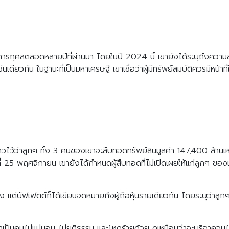
การกุศลตลอดหลายปีที่ผ่านมา โดยในปี 2024 นี้ เขายังได้ระบุถึงความส
ดียวกัน ในฐานะที่เป็นมหาเศรษฐี เขาเชื่อว่าผู้มีทรัพย์สมบัติควรมีหน้าที
ล่าวไว้ว่าลูกๆ ทั้ง 3 คนของเขาจะสืบทอดทรัพย์สินมูลค่า 147,400 ล้า
ันที่ 25 พฤศจิกายน เขายังได้กำหนดผู้สืบทอดที่ไม่เปิดเผยให้แก่ลูกๆ ขอ
ง แต่บัฟเฟตต์ก็ได้เขียนจดหมายถึงผู้ถือหุ้นรายเดียวกัน โดยระบุว่าลู
เขาเป็นคนไม่แน่นอน ไม่ยุติธรรม และโหดร้ายด้วย ดูเหมือนว่าจะบริจาคจน