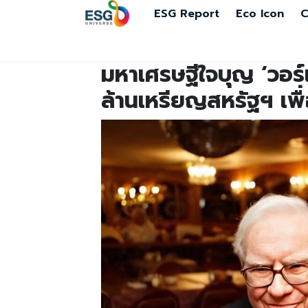
ESG Report
Eco Icon
C
มหาเศรษฐีใจบุญ ‘วอร์เร
ล้านเหรียญสหรัฐฯ เพื