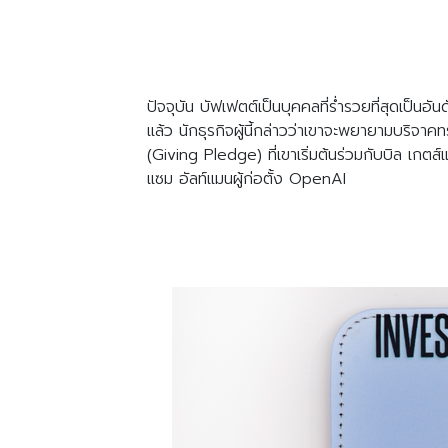
ปัจจุบัน บัฟเฟตต์เป็นบุคคลที่ร่ำรวยที่สุดเป็นอ
แล้ว นักธุรกิจผู้นี้กล่าวว่าเขาจะพยายามบริจาคทร
(Giving Pledge) ที่เขาเริ่มต้นร่วมกับบิล เกตส
แซม อัลท์แมนผู้ก่อตั้ง OpenAI