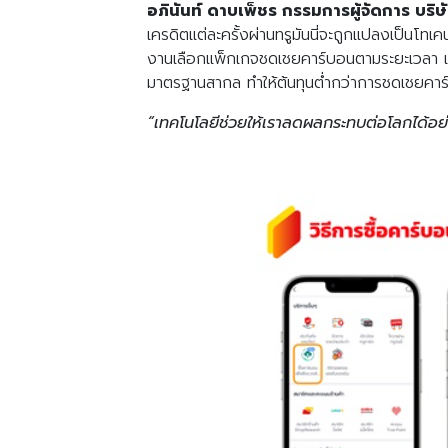
อภินันท์ ดาบเพ็ชร กรรมการผู้จัดการ บริษ
เครดิตแต่ละครั้งผ่านทรูมันนี่จะถูกแปลงเป็นโทเค
งานเลือกแพ็กเกจชดเชยคาร์บอนตามระยะเวลา เช่น
มาตรฐานสากล ทำให้ต้นทุนต่ำกว่าการชดเชยคาร์
“เทคโนโลยีช่วยให้เราลดผลกระทบต่อโลกได้อย่า