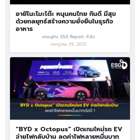
อายิโนะโมะโต๊ะ หนุนคนไทย กินดี มีสุข
ด้วยกลยุทธ์สร้างความยั่งยืนในธุรกิจ
อาหาร
เศรษฐกิจ
,
ESG Report
,
ทั่วไป
กรกฎาคม 29, 2025
“BYD x Octopus” เปิดเกมใหม่รถ EV
จ่ายไฟกลับบ้าน ลดค่าไฟหลายหมื่นบาท