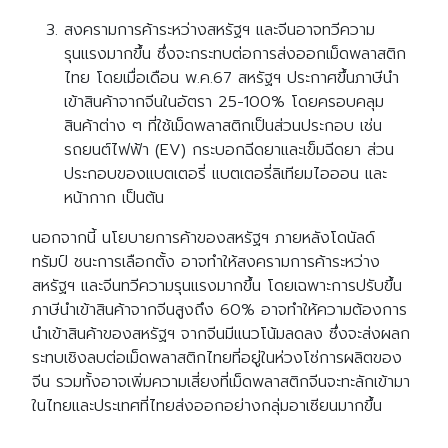
สงครามการค้าระหว่างสหรัฐฯ และจีนอาจทวีความ
รุนแรงมากขึ้น ซึ่งจะกระทบต่อการส่งออกเม็ดพลาสติก
ไทย โดยเมื่อเดือน พ.ค.67 สหรัฐฯ ประกาศขึ้นภาษีนำ
เข้าสินค้าจากจีนในอัตรา 25-100% โดยครอบคลุม
สินค้าต่าง ๆ ที่ใช้เม็ดพลาสติกเป็นส่วนประกอบ เช่น
รถยนต์ไฟฟ้า (EV) กระบอกฉีดยาและเข็มฉีดยา ส่วน
ประกอบของแบตเตอรี่ แบตเตอรี่ลิเทียมไอออน และ
หน้ากาก เป็นต้น
นอกจากนี้ นโยบายการค้าของสหรัฐฯ ภายหลังโดนัลด์
ทรัมป์ ชนะการเลือกตั้ง อาจทำให้สงครามการค้าระหว่าง
สหรัฐฯ และจีนทวีความรุนแรงมากขึ้น โดยเฉพาะการปรับขึ้น
ภาษีนำเข้าสินค้าจากจีนสูงถึง 60% อาจทำให้ความต้องการ
นำเข้าสินค้าของสหรัฐฯ จากจีนมีแนวโน้มลดลง ซึ่งจะส่งผลก
ระทบเชิงลบต่อเม็ดพลาสติกไทยที่อยู่ในห่วงโซ่การผลิตของ
จีน รวมทั้งอาจเพิ่มความเสี่ยงที่เม็ดพลาสติกจีนจะทะลักเข้ามา
ในไทยและประเทศที่ไทยส่งออกอย่างกลุ่มอาเซียนมากขึ้น