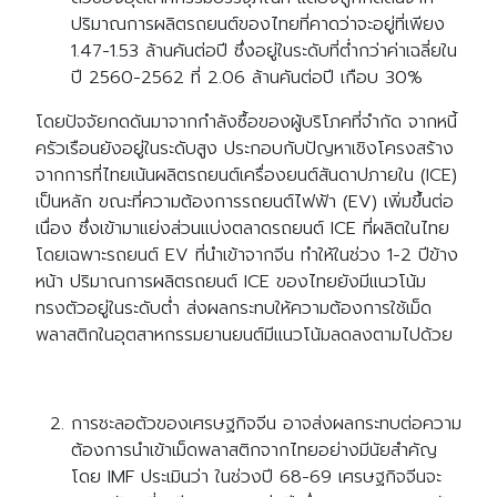
ปริมาณการผลิตรถยนต์ของไทยที่คาดว่าจะอยู่ที่เพียง
1.47-1.53 ล้านคันต่อปี ซึ่งอยู่ในระดับที่ต่ำกว่าค่าเฉลี่ยใน
ปี 2560-2562 ที่ 2.06 ล้านคันต่อปี เกือบ 30%
โดยปัจจัยกดดันมาจากกำลังซื้อของผู้บริโภคที่จำกัด จากหนี้
ครัวเรือนยังอยู่ในระดับสูง ประกอบกับปัญหาเชิงโครงสร้าง
จากการที่ไทยเน้นผลิตรถยนต์เครื่องยนต์สันดาปภายใน (ICE)
เป็นหลัก ขณะที่ความต้องการรถยนต์ไฟฟ้า (EV) เพิ่มขึ้นต่อ
เนื่อง ซึ่งเข้ามาแย่งส่วนแบ่งตลาดรถยนต์ ICE ที่ผลิตในไทย
โดยเฉพาะรถยนต์ EV ที่นำเข้าจากจีน ทำให้ในช่วง 1-2 ปีข้าง
หน้า ปริมาณการผลิตรถยนต์ ICE ของไทยยังมีแนวโน้ม
ทรงตัวอยู่ในระดับต่ำ ส่งผลกระทบให้ความต้องการใช้เม็ด
พลาสติกในอุตสาหกรรมยานยนต์มีแนวโน้มลดลงตามไปด้วย
การชะลอตัวของเศรษฐกิจจีน อาจส่งผลกระทบต่อความ
ต้องการนำเข้าเม็ดพลาสติกจากไทยอย่างมีนัยสำคัญ
โดย IMF ประเมินว่า ในช่วงปี 68-69 เศรษฐกิจจีนจะ