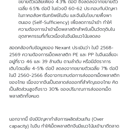
ขยายตัวเฉลี่ยเพียง 4.3% ต่อปี ซึ่งลดลงจากขยายตัว
เฉลี่ย 6.5% ต่อปี ในช่วงปี 60-62 ประกอบกับปัญหา
ในภาคอสังหาริมทรัพย์ในจีน และจีนมีนโยบายพึ่งพา
ตนเอง (Self-Sufficiency) เพื่อลดการนำเข้า ทำให้
ความต้องการนำเข้าเม็ดพลาสติกสำหรับเป็นวัตถุดิบใน
อุตสาหกรรมที่เกี่ยวเนื่องในจีนมีแนวโน้มลดลง
สอดคล้องกับข้อมูลของ Nexant ประเมินว่า ในปี 2568-
2569 ความต้องการเม็ดพลาสติก PE และ PP ในจีนเฉลี่ยจะ
อยู่ที่ราว 46 และ 39 ล้านตัน ตามลำดับ หรือมีอัตราการ
เติบโตเฉลี่ย 4-5% ต่อปี ลดลงจากขยายตัวเฉลี่ย 7% ต่อปี
ในปี 2560-2566 ซึ่งอาจกระทบต่อการส่งออกเม็ดพลาสติก
ของไทย เนื่องจากจีนเป็นตลาดส่งออกที่สำคัญของไทย คิด
เป็นสัดส่วนสูงถึงราว 30% ของปริมาณการส่งออกเม็ด
พลาสติกทั้งหมด
นอกจากนี้ ยังมีปัญหากำลังการผลิตส่วนเกิน (Over
capacity) ในจีน ทำให้เม็ดพลาสติกจีนมีแนวโน้มเข้ามาตีตลาด