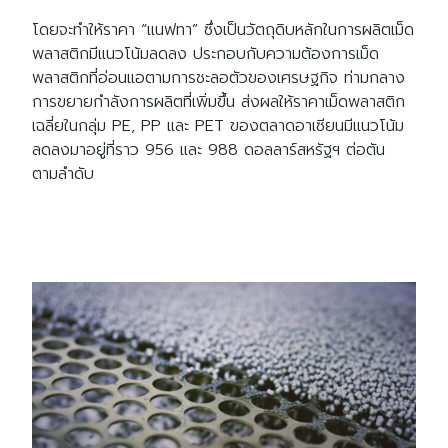
โดยจะทำให้ราคา “แนฟทา” ซึ่งเป็นวัตถุดิบหลักในการผลิตเม็ด
พลาสติกมีแนวโน้มลดลง ประกอบกับความต้องการเม็ด
พลาสติกที่อ่อนแอตามการชะลอตัวของเศรษฐกิจ ท่ามกลาง
การขยายกำลังการผลิตที่เพิ่มขึ้น ส่งผลให้ราคาเม็ดพลาสติก
เฉลี่ยในกลุ่ม PE, PP และ PET ของตลาดอาเซียนมีแนวโน้ม
ลดลงมาอยู่ที่ราว 956 และ 988 ดอลลาร์สหรัฐฯ ต่อตัน
ตามลำดับ