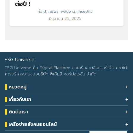
ต่อปี !
ทั่วไป
,
news
,
พลังงาน
,
เศรษฐกิจ
มิถุนายน 25, 2025
ESG Universe
ESG Universe คือ Digital Platform บนเครือข่ายอินเตอร์เน็ต ภายใต้
การบริหารงานของบริษัท พีเอ็มจี คอร์ปอเรชั่น จำกัด
หมวดหมู่
Health & Wellness
เกี่ยวกับเรา
Eco Icon
Our Services
ESG Data
ติดต่อเรา
About Us
โทรศัพท์: 090-549-2524
Climate Change
Contact Us
เครือข่ายสังคมออนไลน์
ESG Report