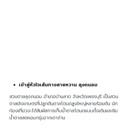
เข้าสู่หัวใจเส้นทางสายหวาน ลุงถนอม
สวนตาลลุงถนอม อำเภอบ้านลาด จังหวัดเพชรบุรี เป็นสวน
ตาลเชิงเกษตรที่ปลูกต้นตาลโตนดสูงใหญ่หลายร้อยต้น นัก
ท่องเที่ยวจะได้สัมผัสการเก็บน้ำตาลโตนดแบบดั้งเดิมและชิม
น้ำตาลสดหอมกรุ่นจากเตาถ่าน