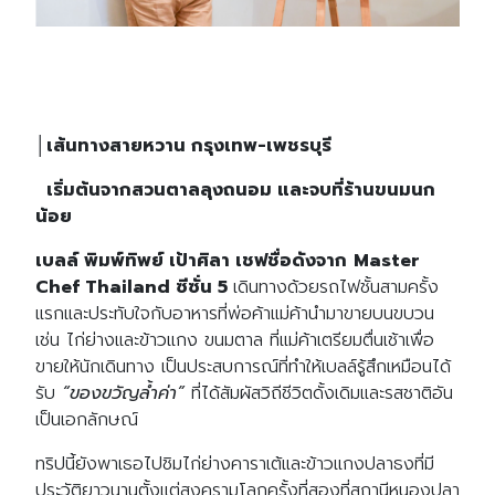
│เส้นทางสายหวาน กรุงเทพ-เพชรบุรี
เริ่มต้นจากสวนตาลลุงถนอม และจบที่ร้านขนมนก
น้อย
เบลล์ พิมพ์ทิพย์ เป้าศิลา เชฟชื่อดังจาก
Master
Chef Thailand ซีซั่น 5
เดินทางด้วยรถไฟชั้นสามครั้ง
แรกและประทับใจกับอาหารที่พ่อค้าแม่ค้านำมาขายบนขบวน
เช่น ไก่ย่างและข้าวแกง ขนมตาล ที่แม่ค้าเตรียมตื่นเช้าเพื่อ
ขายให้นักเดินทาง เป็นประสบการณ์ที่ทำให้เบลล์รู้สึกเหมือนได้
รับ
“ของขวัญล้ำค่า”
ที่ได้สัมผัสวิถีชีวิตดั้งเดิมและรสชาติอัน
เป็นเอกลักษณ์
ทริปนี้ยังพาเธอไปชิมไก่ย่างคาราเต้และข้าวแกงปลาธงที่มี
ประวัติยาวนานตั้งแต่สงครามโลกครั้งที่สองที่สถานีหนองปลา