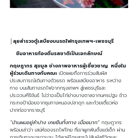
│ลุยสำรวจตู้เสบียงบนรถไฟกรุงเทพฯ-เพชรบุรี
ชิมอาหารท้องถิ่นรสชาติเป็นเอกลักษณ์
กฤษฎากร สุขมูล ช่างภาพอาหารผู้เชี่ยวชาญ หนึ่งใน
ผู้ร่วมเดินทางกับคณะ
เปิดเผยถึงการร่วมสัมผัส
ประสบการณ์เดินทางด้วยรถ พร้อมเสบียงอาหาร ระหว่าง
ทาง บนเส้นทางรถไฟจากกรุงเทพฯ สู่เพชรบุรีและ
ประจวบคีรีขันธ์ ไม่ว่าจะเป็นไก่ย่างบางตาลจากนครปฐม ข้าว
กระทงป้าน้อยจากชุมทางหนองปลาดุก และก๋วยเตี๋ยวห่อ
ปากท่อจากราชบุรี
“บ้านผมอยู่ลำปาง เคยยืนทั้งทาง เมื่อยมาก”
กฤษฎากร
พร้อมเล่าว่า เสน่ห์ของรถไฟไทย ที่เขาผูกพันตั้งแต่เด็ก ผ่าน
การเดินทางมายาวนาน ได้พาผู้โดยสารไปสัมผัสชีวิตและ