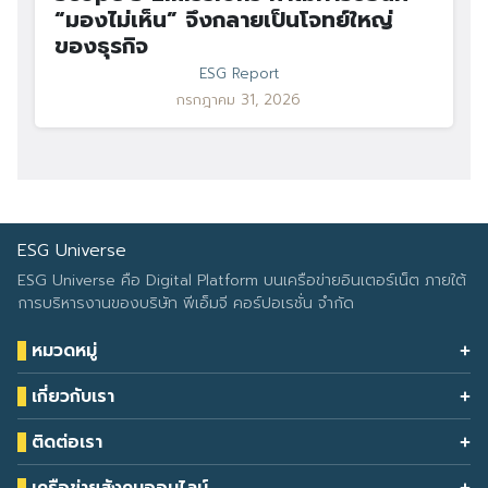
“มองไม่เห็น” จึงกลายเป็นโจทย์ใหญ่
ของธุรกิจ
ESG Report
กรกฎาคม 31, 2026
ESG Universe
ESG Universe คือ Digital Platform บนเครือข่ายอินเตอร์เน็ต ภายใต้
การบริหารงานของบริษัท พีเอ็มจี คอร์ปอเรชั่น จำกัด
หมวดหมู่
Health & Wellness
เกี่ยวกับเรา
Eco Icon
Our Services
ESG Data
ติดต่อเรา
About Us
โทรศัพท์: 090-549-2524
Climate Change
Contact Us