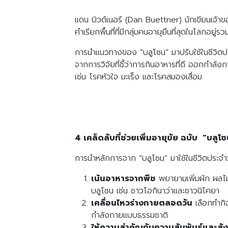
แดน บิวต์เนอร์ (Dan Buettner) นักเขียนเจ
คำเรียกพื้นที่ที่มีกลุ่มคนอายุยืนที่สุดในโลกอยู
การนำแนวทางของ “บลูโซน” มาปรับใช้ในชีวิตปร
จากการวิจัยที่ชี้ว่าการกินอาหารที่ดี ออกกำลั
เช่น โรคหัวใจ มะเร็ง และโรคสมองเสื่อม
4 เคล็ดลับที่ช่วยเพิ่มอายุขัย ฉบับ “บลูโ
การนำหลักการจาก “บลูโซน” มาใช้ในชีวิตประจำวั
เน้นอาหารจากพืช
พยายามเพิ่มผัก ผลไม้
บลูโซน เช่น ชาวโอกินาว่าและชาวนิโคยา
เคลื่อนไหวร่างกายตลอดวัน
เลือกทำกิจ
กำลังกายแบบธรรมชาติ
ให้ความสำคัญกับความสัมพันธ์และสั