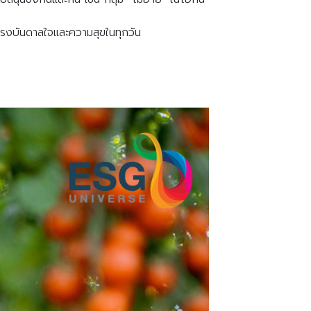
มแรงบันดาลใจและความสุขในทุกวัน