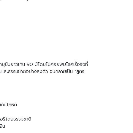
ีอายุยืนยาวเกิน 90 ปีโดยไม่ค่อยพบโรคเรื้อรังที่
รรมและธรรมชาติอย่างลงตัว จนกลายเป็น “สูตร
มดันโลหิต
อรีโดยธรรมชาติ
ยืน