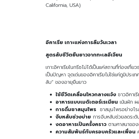
California, USA)
อิคาเรีย เกาะแห่งการลืมวันเวลา
สูตรลับชีวิตยืนยาวจากทะเลอีเจียน
เกาะอิคาเรียในกรีซไม่ได้เป็นแค่สถานที่ท่องเที่ย
เป็นปัญหา จุดเด่นของอิคาเรียไม่ใช่แค่ภูมิปร
ลับ” ของอายุยืนยาว
ใช้ชีวิตเคลื่อนไหวกลางแจ้ง
ชาวอิคาเรี
อาหารแบบเมดิเตอร์เรเนียน
เน้นผัก ผล
การดื่มชาสมุนไพร
ชาสมุนไพรอย่างโรสแม
งีบหลับช่วงบ่าย
การงีบหลับช่วยลดระดั
งดอาหารเป็นครั้งคราว
ตามศาสนาของชา
ความสัมพันธ์กับครอบครัวและเพื่อน
ค