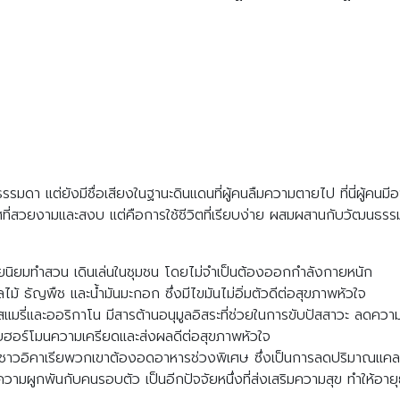
วธรรมดา แต่ยังมีชื่อเสียงในฐานะดินแดนที่ผู้คนลืมความตายไป ที่นี่ผู้คนม
ะเทศที่สวยงามและสงบ แต่คือการใช้ชีวิตที่เรียบง่าย ผสมผสานกับวัฒนธ
ยนิยมทำสวน เดินเล่นในชุมชน โดยไม่จำเป็นต้องออกกำลังกายหนัก
ไม้ ธัญพืช และน้ำมันมะกอก ซึ่งมีไขมันไม่อิ่มตัวดีต่อสุขภาพหัวใจ
รี่และออริกาโน มีสารต้านอนุมูลอิสระที่ช่วยในการขับปัสสาวะ ลดควา
บฮอร์โมนความเครียดและส่งผลดีต่อสุขภาพหัวใจ
วอิคาเรียพวกเขาต้องอดอาหารช่วงพิเศษ ซึ่งเป็นการลดปริมาณแคล
วามผูกพันกับคนรอบตัว เป็นอีกปัจจัยหนึ่งที่ส่งเสริมความสุข ทำให้อายุ