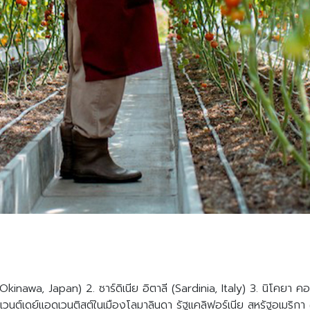
Search
Search
for:
(Okinawa, Japan) 2. ซาร์ดิเนีย อิตาลี (Sardinia, Italy) 3. นิโคยา 
นเซเวนต์เดย์แอดเวนติสต์ในเมืองโลมาลินดา รัฐแคลิฟอร์เนีย สหรัฐอเม