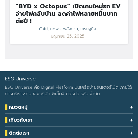
“BYD x Octopus” เปิดเกมใหม่รถ EV
จ่ายไฟกลับบ้าน ลดค่าไฟหลายหมื่นบาท
ต่อปี !
ทั่วไป
,
news
,
พลังงาน
,
เศรษฐกิจ
มิถุนายน 25, 2025
ESG Universe
ESG Universe คือ Digital Platform บนเครือข่ายอินเตอร์เน็ต ภายใต้
การบริหารงานของบริษัท พีเอ็มจี คอร์ปอเรชั่น จำกัด
หมวดหมู่
Health & Wellness
เกี่ยวกับเรา
Eco Icon
Our Services
ESG Data
ติดต่อเรา
About Us