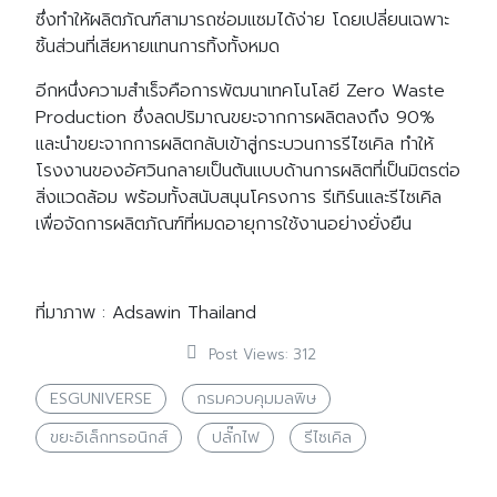
ซึ่งทำให้ผลิตภัณฑ์สามารถซ่อมแซมได้ง่าย โดยเปลี่ยนเฉพาะ
ชิ้นส่วนที่เสียหายแทนการทิ้งทั้งหมด
อีกหนึ่งความสำเร็จคือการพัฒนาเทคโนโลยี Zero Waste
Production ซึ่งลดปริมาณขยะจากการผลิตลงถึง 90%
และนำขยะจากการผลิตกลับเข้าสู่กระบวนการรีไซเคิล ทำให้
โรงงานของอัศวินกลายเป็นต้นแบบด้านการผลิตที่เป็นมิตรต่อ
สิ่งแวดล้อม พร้อมทั้งสนับสนุนโครงการ รีเทิร์นและรีไซเคิล
เพื่อจัดการผลิตภัณฑ์ที่หมดอายุการใช้งานอย่างยั่งยืน
ที่มาภาพ : Adsawin Thailand
Post Views:
312
ESGUNIVERSE
กรมควบคุมมลพิษ
ขยะอิเล็กทรอนิกส์
ปลั๊กไฟ
รีไซเคิล