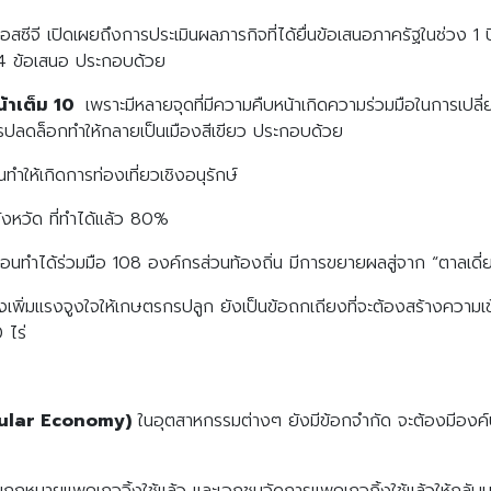
สซีจี เปิดเผยถึงการประเมินผลภารกิจที่ได้ยื่นข้อเสนอภาครัฐในช่วง 1 
น 4 ข้อเสนอ ประกอบด้วย
น้าเต็ม 10
เพราะมีหลายจุดที่มีความคืบหน้าเกิดความร่วมมือในการเปลี่
รปลดล็อกทำให้กลายเป็นเมืองสีเขียว ประกอบด้วย
ำให้เกิดการท่องเที่ยวเชิงอนุรักษ์
ังหวัด ที่ทำได้แล้ว 80%
รือนทำได้ร่วมมือ 108 องค์กรส่วนท้องถิ่น มีการขยายผลสู่จาก “ตาลเดี
งเพิ่มแรงจูงใจให้เกษตรกรปลูก ยังเป็นข้อถกเถียงที่จะต้องสร้างความ
0 ไร่
rcular Economy)
ในอุตสาหกรรมต่างๆ ยังมีข้อกจำกัด จะต้องมีองค
นกฎหมายแพคเกจจิ้งใช้แล้ว และเอกชนจัดการแพคเกจกิ้งใช้แล้วให้กลับ