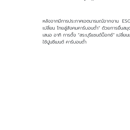
หลังจากมีการประกาศเจตนารมณ์จากงาน ESG S
เปลี่ยน ไทยสู่สังคมคาร์บอนต่ำ” ด้วยการยื่นส
เสนอ อาทิ การตั้ง “สระบุรีแซนด์บ็อกซ์” เปลี่
ใช้ปูนซีเมนต์ คาร์บอนต่ำ