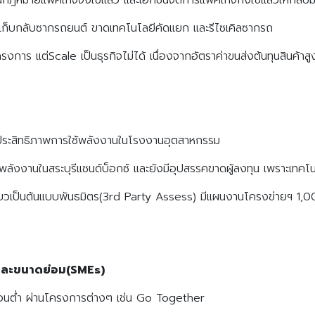
ก็บกลับซากรถยนต์ ขาดเทคโนโลยีคัดแยก และรีไซเคิลซากรถ
าร แต่Scale เป็นธุรกิจไม่ได้ เนื่องจากอัตราค่าขนส่งต้นทุนสินค้าสู
ิ่มประสิทธิภาพการใช้พลังงานในโรงงานอุตสาหกรรม
งงานในสระบุรีแซนด์บ็อกซ์ และยังมีอุปสรรคขาดผู้ลงทุน เพราะเทคโน
พรียวเป็นต้นแบบพันธมิตร(3rd Party Assess) มีแผนงานโครงข่ายฯ
และขนาดย่อม(SMEs)
คาร์บอนต่ำ ผ่านโครงการต่างๆ เช่น Go Together