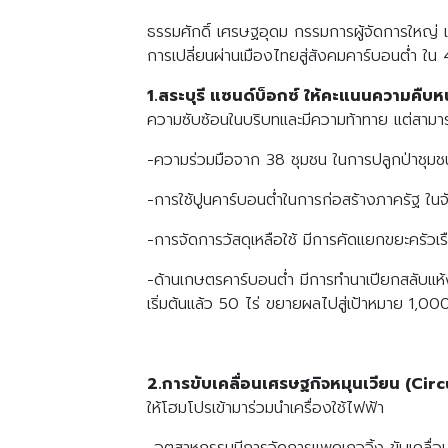
ธรรมศักดิ์ เศรษฐอุดม กรรมการผู้จัดการใหญ่ เอ
การเปลี่ยนผ่านเมืองไทยสู่สังคมคาร์บอนต่ำ ใ
1.สระบุรี แซนด์บ็อกซ์ ให้คะแนนความคืบห
ความซับซ้อนในบริบทและมีความท้าทาย แต่สามา
-ความร่วมมือจาก 38 ชุมชน ในการปลูกป่าชุมชนท
-การใช้ปูนคาร์บอนต่ำในการก่อสร้างภาครัฐ ในจ
-การจัดการวัสดุเหลือใช้ มีการคัดแยกขยะครัวเ
-ด้านเกษตรคาร์บอนต่ำ มีการทำนาเปียกสลับแห้
เริ่มต้นแล้ว 50 ไร่ ขยายผลไปสู่เป้าหมาย 1,00
2.การขับเคลื่อนเศรษฐกิจหมุนเวียน (Ci
ให้โฮมโปรเข้ามาร่วมนำเครื่องใช้ไฟฟ้า
-อุตสาหกรรมมีการจัดการแพคเกจจิ้ง ขับเคลื่อ