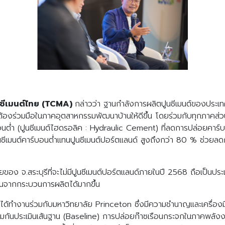
นซีเมนต์ไทย (TCMA)
กล่าวว่า ฐานกำลังการผลิตปูนซีเมนต์ของประเทศกว่
องร่วมมือในภาคอุตสาหกรรมพัฒนาบ้านให้ดีขึ้น โดยร่วมกับทุกภาคส่วนเร่
บอนต่ำ (ปูนซีเมนต์ไฮดรอลิค : Hydraulic Cement) ที่ลดการปล่อยคาร
ปูนซีเมนต์คาร์บอนต่ำแทนปูนซีเมนต์ปอร์ตแลนด์ สูงถึงกว่า 80 % ช่วย
ง จ.สระบุรีที่จะไม่มีปูนซีเมนต์ปอร์ตแลนด์ภายในปี 2568 ถือเป็นประเท
อนจากกระบวนการผลิตได้มากขึ้น
ได้ทำงานร่วมกับมหาวิทยาลัย Princeton ซึ่งมีความชำนาญและเครื่อง
มกันประเมินเส้นฐาน (Baseline) การปล่อยก๊าซเรือนกระจกในภาคพลัง