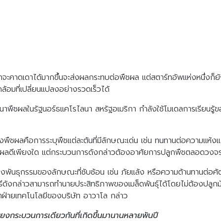
กจะคาดเดาได้มากขึ้นจะส่งผลกระทบต่อพืชผล แต่สตาร์ทอัพแห่งหนึ่งก็
้อมที่เปลี่ยนแปลงอย่างรวดเร็วได้
ืชผลในรัฐนอร์ธแคโรไลนา สหรัฐอเมริกา กำลังใช้โมเดลการเรียนรู้ของเคร
พืชผลคือการระบุพืชแต่ละต้นที่มีลักษณะเด่น เช่น ทนทานต่อความแห้งแล
าจะได้ผลดีเพียงใด แต่กระบวนการดังกล่าวต้องอาศัยการปลูกพืชตลอดวงจร
นทางพันธุกรรมของลักษณะที่ซับซ้อน เช่น ภัยแล้ง หรือความต้านทานต่อศั
ิธีดังกล่าวสามารถทำนายประสิทธิภาพของเมล็ดพันธุ์ได้โดยไม่ต้องปลูกมั
้าฝ่ายเทคโนโลยีของบริษัท อาวาโล กล่าว
็นเพียงกระบวนการเดียวกันที่เกิดขึ้นมานานหลายพันปี