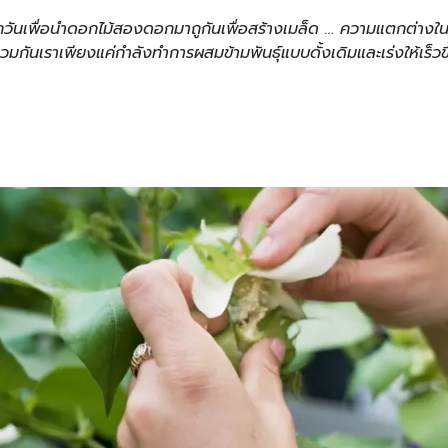
อบทุกวันเพื่อนำดอกไม้สองดอกมาถูกันเพื่อสร้างเมล็ด … ความแตกต่
มกันเราเพียงแค่กำลังทำการผสมข้ามพันธุ์แบบดั้งเดิมและเร่งให้เร็วข