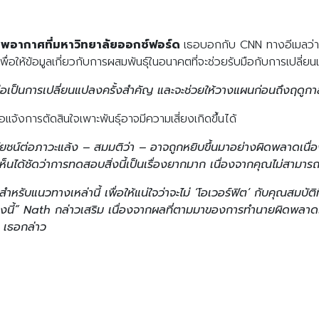
ภาพอากาศที่มหาวิทยาลัยออกซ์ฟอร์ด
เธอบอกกับ CNN ทางอีเมลว่า 
ยเพื่อให้ข้อมูลเกี่ยวกับการผสมพันธุ์ในอนาคตที่จะช่วยรับมือกับการเปล
ือเป็นการเปลี่ยนแปลงครั้งสำคัญ และจะช่วยให้วางแผนก่อนถึงฤดูกาลเ
แจ้งการตัดสินใจเพาะพันธุ์อาจมีความเสี่ยงเกิดขึ้นได้
ระโยชน์ต่อภาวะแล้ง – สมมติว่า – อาจถูกหยิบขึ้นมาอย่างผิดพลาดเน
นได้ชัดว่าการทดสอบสิ่งนี้เป็นเรื่องยากมาก เนื่องจากคุณไม่สามาร
ำหรับแนวทางเหล่านี้ เพื่อให้แน่ใจว่าจะไม่ ‘โอเวอร์ฟิต’ กับคุณสมบัติท
ี้” Nath กล่าวเสริม เนื่องจากผลที่ตามมาของการทำนายผิดพลาดใน
ง” เธอกล่าว