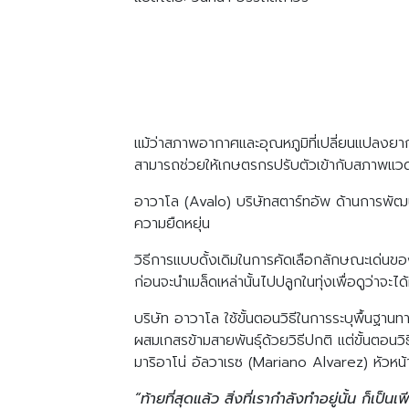
แม้ว่าสภาพอากาศและอุณหภูมิที่เปลี่ยนแปลงยา
สามารถช่วยให้เกษตรกรปรับตัวเข้ากับสภาพแวดล
อาวาโล (Avalo) บริษัทสตาร์ทอัพ ด้านการพัฒนาพ
ความยืดหยุ่น
วิธีการแบบดั้งเดิมในการคัดเลือกลักษณะเด่นของ
ก่อนจะนำเมล็ดเหล่านั้นไปปลูกในทุ่งเพื่อดูว่
บริษัท อาวาโล ใช้ขั้นตอนวิธีในการระบุพื้นฐา
ผสมเกสรข้ามสายพันธุ์ด้วยวิธีปกติ แต่ขั้นตอนว
มาริอาโน่ อัลวาเรซ (Mariano Alvarez) หัวหน
“ท้ายที่สุดแล้ว สิ่งที่เรากำลังทำอยู่นั้น ก็เป