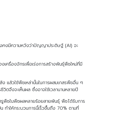
ยังคงมีความหวังว่าปัญญาประดิษฐ์ (AI) จะ
ื่องจักรเพื่อเร่งการสร้างพันธุ์พืชใหม่ที่มี
้ง แล้วใช้พืชเหล่านั้นในการผสมเกสรพืชอื่น ๆ
ชีวิตจึงจะเห็นผล ซึ่งอาจใช้เวลานานหลายปี
ตรูพืชในพืชผลหลายร้อยสายพันธุ์ พืชได้รับการ
น ทำให้กระบวนการนี้เร็วขึ้นถึง 70% ตามที่