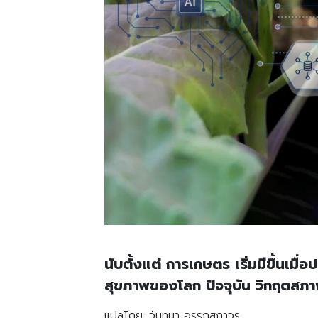
นับตั้งแต่ การเกษตร เริ่มมีขึ้น
สุขภาพของโลก ปัจจุบัน วิกฤตสภ
แปลโดย: วันทนา อรรถสถาวร