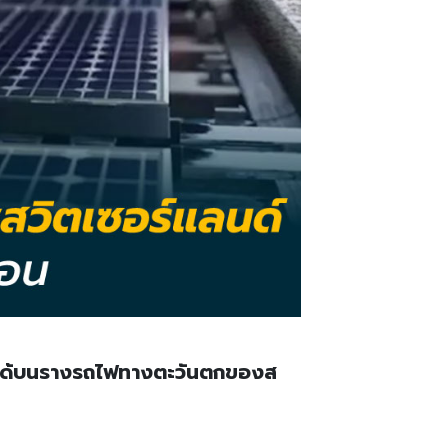
อกได้บนรางรถไฟทางตะวันตกของส