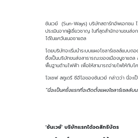
ซันเวย์ (Sun-Ways) บริษัทสตาร์ทอัพเอกชน ได้
ประเมินจากผู้เชี่ยวชาญ ในที่สุดสำนักงานขนส่
ได้ในแคว้นเนอชาแตล
โดยบริษัทจะเริ่มนำระบบแผงโซลาร์เซลล์แบบถอด
ซึ่งเป็นบริษัทขนส่งสาธารณะของเมืองนูชาแตล
พื้นฐานด้านไฟฟ้า เพื่อให้สามารถจ่ายไฟให้กั
โจเซฟ สคูเดรี ซีอีโอของซันเวย์ กล่าวว่า นี่จะ
“นี่จะเป็นครั้งแรกที่จะติดตั้งแผงโซลาร์เซลล์บ
‘ซันเวย์’ บริษัทแรกได้จดสิทธิบัตร