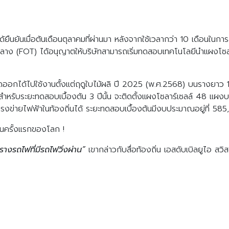
ยืนยันเมื่อต้นเดือนตุลาคมที่ผ่านมา หลังจากใช้เวลากว่า 10 เดือนใน
งกลาง (FOT) ได้อนุญาตให้บริษัทสามารถเริ่มทดสอบเทคโนโลยีนำแผงโซลา
ออกได้ไปใช้งานตั้งแต่ฤดูใบไม้ผลิ ปี 2025 (พ.ศ.2568) บนรางยาว 1
 สำหรับระยะทดสอบเบื้องต้น 3 ปีนั้น จะติดตั้งแผงโซลาร์เซลล์ 48 แ
บโครงข่ายไฟฟ้าในท้องถิ่นได้ ระยะทดสอบเบื้องต้นมีงบประมาณอยู่ที่ 
เป็นครั้งแรกของโลก !
นรางรถไฟที่มีรถไฟวิ่งผ่าน”
เขากล่าวกับสื่อท้องถิ่น เอสดับเบิลยูไอ สว