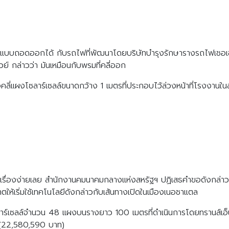
Search
Search
for:
ลล์แบบถอดออกได้ กับรถไฟที่พัฒนาโดยบริษัทบำรุงรักษารางรถไฟเชอเช
์ กล่าวว่า มันเหมือนกับพรมที่คลี่ออก
่อคลี่แผงโซลาร์เซลล์ขนาดกว้าง 1 เมตรที่ประกอบไว้ล่วงหน้าที่โรงงานใ
เรื่องง่ายเลย สำนักงานคมนาคมกลางแห่งสหรัฐฯ ปฏิเสธคำขอดังกล่าวเมื่
ให้เริ่มใช้เทคโนโลยีดังกล่าวกับเส้นทางเปิดในเมืองเนอชาแตล
ลาร์เซลล์จำนวน 48 แผงบนรางยาว 100 เมตรที่ดำเนินการโดยทรานส์เอ็น
 (22,580,590 บาท)