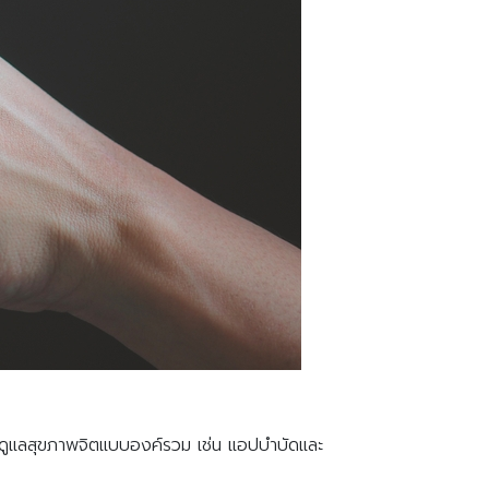
รดูแลสุขภาพจิตแบบองค์รวม เช่น แอปบำบัดและ