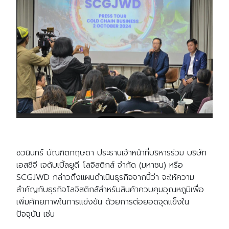
ชวนินทร์ บัณฑิตกฤษดา
ประธานเจ้าหน้าที่บริหารร่วม บริษัท
เอสซีจี เจดับเบิ้ลยูดี โลจิสติกส์ จำกัด (มหาชน) หรือ
SCGJWD กล่าวถึงแผนดำเนินธุรกิจจากนี้ว่า จะให้ความ
สำคัญกับธุรกิจโลจิสติกส์สำหรับสินค้าควบคุมอุณหภูมิเพื่อ
เพิ่มศักยภาพในการแข่งขัน ด้วยการต่อยอดจุดแข็งใน
ปัจจุบัน เช่น