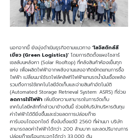
นอกจากนี้ ยังมุ่งดำเนินธุรกิจตามแนวทาง
‘โลจิสติกส์สี
เขียว (Green Logistics)’
โดยการติดตั้งแผงโซลาร์
เซลล์บนหลังคา (Solar Rooftop) ที่คลังสินค้าห้องเย็นทุก
แห่ง เพื่อผลิตไฟฟ้าจากพลังงานแสงอาทิตย์ทดแทนการซื้อ
ไฟฟ้า เปลี่ยนมาใช้รถโฟล์คลิฟท์ไฟฟ้าแทนรถน้ำมันเชื้อเพลิง
รวมถึงการใช้เทคโนโลยีจัดเก็บและจ่ายสินค้าอัตโนมัติ
(Automated Storage Retrieval System: ASRS) ที่ช่วย
ลดการใช้ไฟฟ้า
เพิ่มขีดความสามารถในการจัดเก็บ
เทคโนโลยีหลักที่กล่าวมาข้างต้นนี้ ช่วยให้บริษัทบริหารต้นทุน
ค่าไฟฟ้าได้ดียิ่งขึ้นและช่วยลดการปล่อยก๊าซ
คาร์บอนไดออกไซด์ ซึ่งนับตั้งแต่ปี 2560 ที่ผ่านมา บริษัท
สามารถลดค่าไฟฟ้าได้กว่า 200 ล้านบาท และลดปริมาณการ
ปล่อยก๊าซเรือนกระจกได้กว่า 33,000 ตัน