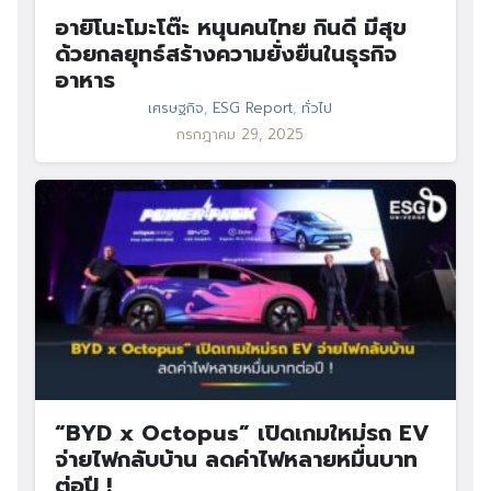
อายิโนะโมะโต๊ะ หนุนคนไทย กินดี มีสุข
ด้วยกลยุทธ์สร้างความยั่งยืนในธุรกิจ
อาหาร
เศรษฐกิจ
,
ESG Report
,
ทั่วไป
กรกฎาคม 29, 2025
“BYD x Octopus” เปิดเกมใหม่รถ EV
จ่ายไฟกลับบ้าน ลดค่าไฟหลายหมื่นบาท
ต่อปี !