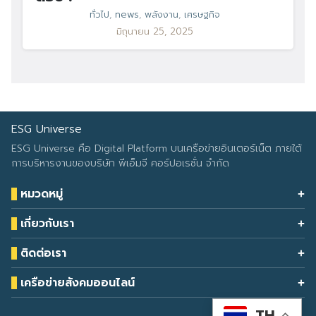
ทั่วไป
,
news
,
พลังงาน
,
เศรษฐกิจ
มิถุนายน 25, 2025
ESG Universe
ESG Universe คือ Digital Platform บนเครือข่ายอินเตอร์เน็ต ภายใต้
การบริหารงานของบริษัท พีเอ็มจี คอร์ปอเรชั่น จำกัด
หมวดหมู่
Health & Wellness
เกี่ยวกับเรา
Eco Icon
Our Services
ESG Data
ติดต่อเรา
About Us
โทรศัพท์: 090-549-2524
Climate Change
Contact Us
เครือข่ายสังคมออนไลน์
ESG Report
TH