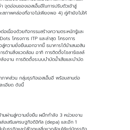
 จุดอ่อนของเอสเอ็มอีในการปรับตัวเข้าสู่
ะสภาพคล่องที่อาจไม่เพียงพอ 4) คู่ค้ายังไม่ให้
งต่อเนื่องด้วยกิจกรรมสร้างความตระหนักรู้และ
Dots โครงการ ITP และล่าสุด โครงการ
่ความยั่งยืนนอกจากนี้ ธนาคารได้นำเสนอสิน
การด้านสิ่งแวดล้อม อาทิ การติดตั้งโซลาร์เซลล์
พลังงาน การติดตั้งระบบบำบัดน้ำเสียและบำบัด
ทุกภาคส่วน กลุ่มธุรกิจเอสเอ็มอี พร้อมสานต่อ
ะเอียด ดังนี้
ามผ่านสู่ความยั่งยืน ผนึกกำลัง 3 หน่วยงาน
่งเสริมเศรษฐกิจดิจิทัล (depa) และอีก 1
นธุรกิจและใส่ใจดูแลสิ่งแวดล้อมให้แก่นักธุรกิจ