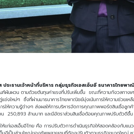
โส ประธานเจ้าหน้าที่บริหาร กลุ่มธุรกิจเอสเอ็มอี ธนาคารไทยพาณ
ผันผวน ตามด้วยต้นทุนค่าแรงที่ปรับเพิ่มขึ้น ขณะที่ความกังวลทางเ
คู่แข่งใหม่ๆ ซึ่งที่ผ่านมาธนาคารไทยพาณิชย์มุ่งเน้นการให้ความช่วยเหลื
ารให้ความรู้ต่างๆ ส่งผลให้การบริหารจัดการคุณภาพพอร์ตสินเชื่อลูกค
วน 250,893 ล้านบาท และมีอัตราส่วนสินเชื่อด้อยคุณภาพปรับตัวดีขึ้น 
ทบให้แก่เอสเอ็มอีไทย คือ การปรับตัวการดำเนินธุรกิจให้สอดคล้องกับแนวค
็มอีเป็นส่วนใหญ่ของซัพพลายเชนที่ต้องปรับตัวตามธุรกิจขนาดใหญ่ หา