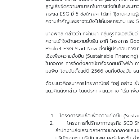
สูญเสียขีดความสามารถในการแข่งขันในระยะยาว ซ
กระแส ESG มี 5 ข้อใหญ่ๆ ได้แก่ 1)ขาดความรู้แล
ความสำคัญและอาจจะยังไม่เห็นผลกระทบ และ 5
นางพิกุล กล่าวว่า ที่ผ่านมา กลุ่มธุรกิจเอสเอ
ความเข้าใจด้านความยั่งยืน อาทิ โครงการ
Phuket ESG Start Now ซึ่งมีผู้ประกอบการม
เชื่อเพื่อความยั่งยืน (Sustainable Financing)
ในกิจการ การจัดตั้งสถานีชาร์จรถยนต์ไฟฟ้า กา
มลพิษ โดยนับตั้งแต่ปี 2566 จนถึงปัจจุบัน ธ
ด้วยแนวคิดธนาคารไทยพาณิชย์ “อยู่ อย่าง ยั่งยืน
แนวคิดดังกล่าว โดยประกาศแนวทาง “เริ่ม เพื่อ รอ
โครงการสินเชื่อเพื่อความยั่งยืน (Sust
โครงการที่ปรึกษาทางธุรกิจ SCB SME Ment
สำนักงานส่งเสริมวิสาหกิจขนาดกลางและขนา
บริษัทเอกชน บริษัท แพค คอร์ปอเรชั่น จำก