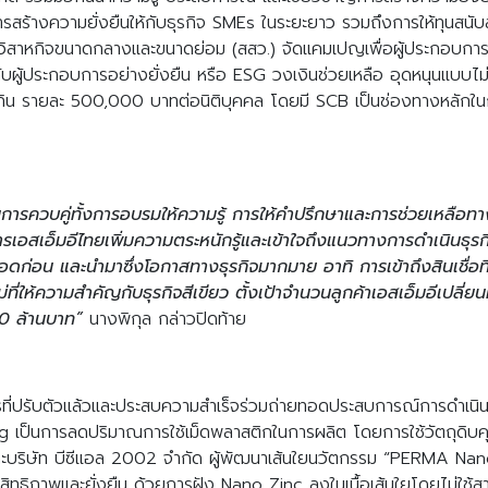
สร้างความยั่งยืนให้กับธุรกิจ SMEs ในระยะยาว รวมถึงการให้ทุนสนับสนุน
ิมวิสาหกิจขนาดกลางและขนาดย่อม (สสว.) จัดแคมเปญเพื่อผู้ประกอบการเ
ับผู้ประกอบการอย่างยั่งยืน หรือ ESG วงเงินช่วยเหลือ อุดหนุนแบบไม่
กิน รายละ 500,000 บาทต่อนิติบุคคล โดยมี SCB เป็นช่องทางหลักในก
นการควบคู่ทั้งการอบรมให้ความรู้ การให้คำปรึกษาและการช่วยเหลือ
การเอสเอ็มอีไทยเพิ่มความตระหนักรู้และเข้าใจถึงแนวทางการดำเนินธุรก
รอดก่อน และนำมาซึ่งโอกาสทางธุรกิจมากมาย อาทิ การเข้าถึงสินเชื่อท
ที่ให้ความสำคัญกับธุรกิจสีเขียว ตั้งเป้าจำนวนลูกค้าเอสเอ็มอีเปลี่ย
00 ล้านบาท”
นางพิกุล กล่าวปิดท้าย
ารที่ปรับตัวแล้วและประสบความสำเร็จร่วมถ่ายทอดประสบการณ์การดำเนินธ
uging เป็นการลดปริมาณการใช้เม็ดพลาสติกในการผลิต โดยการใช้วัตถ
ละบริษัท บีซีแอล 2002 จำกัด ผู้พัฒนาเส้นใยนวัตกรรม “PERMA Nan
สิทธิภาพและยั่งยืน ด้วยการฝัง Nano Zinc ลงในเนื้อเส้นใยโดยไม่ใช้ส