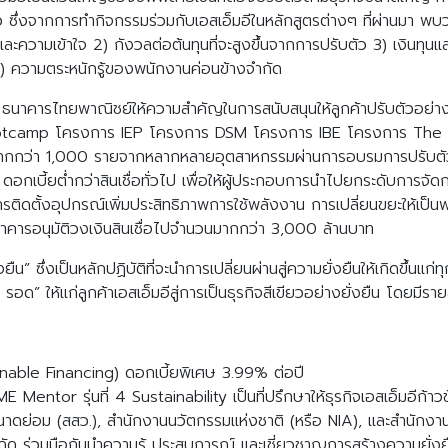
Search
ึ่งจากการทำกิจกรรมร่วมกับเอสเอ็มอีในหลักสูตรต่างๆ ที่ผ่านมา พบว่า
Search
for:
ะความเข้าใจ 2) กังวลต่อต้นทุนที่จะสูงขึ้นจากการปรับตัว 3) เงินทุนแล
) ความตระหนักรู้ของพนักงานค่อนข้างจำกัด
็มอี ธนาคารไทยพาณิชย์ให้ความสำคัญในการสนับสนุนให้ลูกค้าปรับตัวอย่า
 Bootcamp โครงการ IEP โครงการ DSM โครงการ IBE โครงการ The 
ากกว่า 1,000 รายจากหลากหลายอุตสาหกรรมผ่านการอบรมการปรับตัวสู
 ดอกเบี้ยต่ำกว่าสินเชื่อทั่วไป เพื่อให้ผู้ประกอบการนำไปยกระดับการจัด
รติดตั้งอุปกรณ์เพิ่มประสิทธิภาพการใช้พลังงาน การเปลี่ยนขยะให้เป็น
นาคารอนุมัติวงเงินสินเชื่อไปจำนวนมากกว่า 3,000 ล้านบาท
” ซึ่งเป็นหลักปฏิบัติที่จะนำการเปลี่ยนผ่านสู่ความยั่งยืนให้เกิดขึ้นแก่
ด” ให้แก่ลูกค้าเอสเอ็มอีสู่การเป็นธุรกิจสีเขียวอย่างยั่งยืน โดยมีรายล
ainable Financing) ดอกเบี้ยพิเศษ 3.99% ต่อปี
or รุ่นที่ 4 Sustainability เป็นที่ปรึกษาให้ธุรกิจเอสเอ็มอีก้าวข้
ดย่อม (สสว.), สำนักงานนวัตกรรมแห่งชาติ (หรือ NIA), และสำนักงานส
ัด ร่วมมือกันนำความรู้ ประสบการณ์ และเชี่ยวชาญการสร้างความยั่งยืนใ