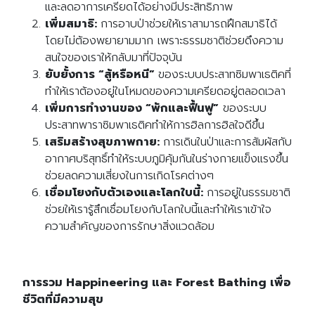
และลดอาการเครียดได้อย่างมีประสิทธิภาพ
Search
Search
เพิ่มสมาธิ:
การอาบป่าช่วยให้เราสามารถฝึกสมาธิได้
for:
โดยไม่ต้องพยายามมาก เพราะธรรมชาติช่วยดึงความ
สนใจของเราให้กลับมาที่ปัจจุบัน
ยับยั้งการ “สู้หรือหนี”
ของระบบประสาทซิมพาเธติคที่
ทำให้เราต้องอยู่ในโหมดของความเครียดอยู่ตลอดเวลา
เพิ่มการทำงานของ “พักและฟื้นฟู”
ของระบบ
ประสาทพาราซิมพาเธติคทำให้การฮิลการฮิลใจดีขึ้น
เสริมสร้างสุขภาพกาย:
การเดินในป่าและการสัมผัสกับ
อากาศบริสุทธิ์ทำให้ระบบภูมิคุ้มกันในร่างกายแข็งแรงขึ้น
ช่วยลดความเสี่ยงในการเกิดโรคต่างๆ
เชื่อมโยงกับตัวเองและโลกใบนี้:
การอยู่ในธรรมชาติ
ช่วยให้เรารู้สึกเชื่อมโยงกับโลกใบนี้และทำให้เราเข้าใจ
ความสำคัญของการรักษาสิ่งแวดล้อม
การรวม Happineering และ Forest Bathing เพื่อ
ชีวิตที่มีความสุข