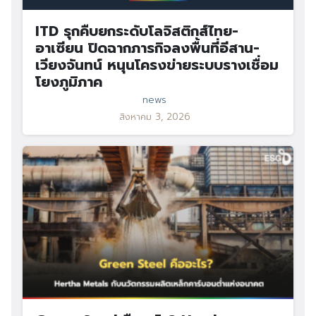
ITD รุกคืบยกระดับโลจิสติกส์ไทย-
อาเซียน ปิดฉากภารกิจลงพื้นที่อีสาน-
เวียงจันทน์ หนุนโครงข่ายระบบรางเชื่อม
โยงภูมิภาค
news
สิงหาคม 3, 2026