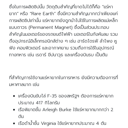
ซึ่งในการผลิตชิปนั้น วัตถุดิบสำคัญที่ขาดไม่ได้ก็คือ “แร่หา
ยาก” หรือ “Rare Earth” ซึ่งมีความสำคัญมากกว่าเพียงแค่
การผลิตชิปเท่านั้น แร่หายากยังถูกนำไปใช้ในการผลิตแม่เหล็ก
แบบถาวร (Permanent Magnet) ซึ่งเป็นส่วนประกอบ
สำคัญในมอเตอร์ของรถยนต์ไฟฟ้า มอเตอร์ในกังหันลม รวม
ถึงอุปกรณ์อิเล็กทรอนิกส์ต่าง ๆ เช่น ฮาร์ดไดรฟ์ ลำโพง หู
ฟัง คอมพิวเตอร์ และอากาศยาน รวมถึงการใช้ในอุปกรณ์
ทางทหาร เช่น เรดาร์ ขีปนาวุธ และเครื่องบินรบ เป็นต้น
ที่สำคัญการใช้งานแร่หายากในการทหาร ยังมีความต้องการที่
มหาศาลมาก เช่น
เครื่องบินขับไล่ F-35 ของสหรัฐฯ ต้องการแร่หายาก
ประมาณ 417 กิโลกรัม
เรือพิฆาตชั้น Arleigh Burke ใช้แร่หายากมากกว่า 2
ตัน
เรือดำน้ำชั้น Virginia ใช้แร่หายากประมาณ 4 ตัน