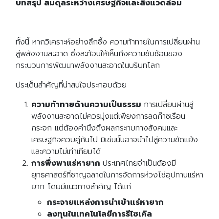
บทสรุป สมดุลระหว่างเศรษฐกิจและสิ่งแวดล้อม
ทั้งนี้ หากวิเคราะห์อย่างลึกซึ้ง ความท้าทายในการเปลี่ยนผ่าน
สู่พลังงานสะอาด ซึ่งสะท้อนให้เห็นถึงความซับซ้อนของ
กระบวนการพัฒนาพลังงานสะอาดในบริบทโลก
ประเด็นสำคัญที่น่าสนใจประกอบด้วย
ความท้าทายด้านความเป็นธรรม
การเปลี่ยนผ่านสู่
พลังงานสะอาดไม่ควรมุ่งแต่เพียงการลดก๊าซเรือน
กระจก แต่ต้องคำนึงถึงผลกระทบทางสังคมและ
เศรษฐกิจควบคู่กันไป มิเช่นนั้นอาจนำไปสู่ความขัดแย้ง
และความไม่เท่าเทียมได้
การพึ่งพาแร่หายาก
ประเทศไทยจำเป็นต้องมี
ยุทธศาสตร์ที่ชาญฉลาดในการจัดการห่วงโซ่อุปทานแร่หา
ยาก โดยมีแนวทางสำคัญ ได้แก่
กระจายแหล่งการนำเข้าแร่หายาก
ลงทุนในเทคโนโลยีการรีไซเคิล