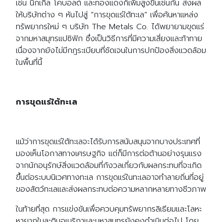
เช่น นิกเกิล โคบอลต์ และทองแดงก็เพิ่มสูงขึ้นเช่นกัน ส่งผล
ให้บริษัทต่าง ๆ หันไปสู่ “การขุดแร่ใต้ทะเล” เพื่อค้นหาแหล่ง
ทรัพยากรใหม่ ๆ บริษัท The Metals Co. ได้พยายามขุดแร่
จากมหาสมุทรแปซิฟิก ซึ่งเป็นวิธีการที่มีความเสี่ยงและท้าทาย
เนื่องจากยังไม่มีกฎระเบียบที่ชัดเจนในการปกป้องสิ่งแวดล้อม
ในพื้นที่นี้
การขุดแร่ใต้ทะเล
แม้ว่าการขุดแร่ใต้ทะเลจะได้รับการสนับสนุนจากบางประเทศที่
มองเห็นโอกาสทางเศรษฐกิจ แต่ก็มีการต่อต้านอย่างรุนแรง
จากนักอนุรักษ์สิ่งแวดล้อมที่กังวลเกี่ยวกับผลกระทบที่จะเกิด
ขึ้นต่อระบบนิเวศทางทะเล การขุดแร่ในทะเลอาจทำลายถิ่นที่อยู่
ของสัตว์ทะเลและส่งผลกระทบต่อความหลากหลายทางชีวภาพ
ในท้ายที่สุด การแข่งขันเพื่อควบคุมทรัพยากรลิเธียมและโลหะ
หายากในละตินอเมริกาและมหาสมุทรยังคงดำเนินต่อไป โดย