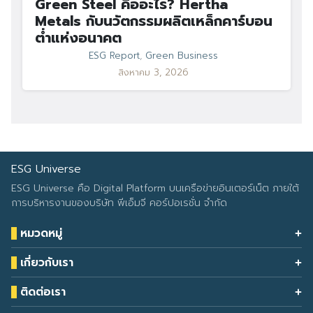
Green Steel คืออะไร? Hertha
Metals กับนวัตกรรมผลิตเหล็กคาร์บอน
ต่ำแห่งอนาคต
ESG Report
,
Green Business
สิงหาคม 3, 2026
ESG Universe
ESG Universe คือ Digital Platform บนเครือข่ายอินเตอร์เน็ต ภายใต้
การบริหารงานของบริษัท พีเอ็มจี คอร์ปอเรชั่น จำกัด
หมวดหมู่
Health & Wellness
เกี่ยวกับเรา
Eco Icon
Our Services
ESG Data
ติดต่อเรา
About Us
โทรศัพท์: 090-549-2524
Climate Change