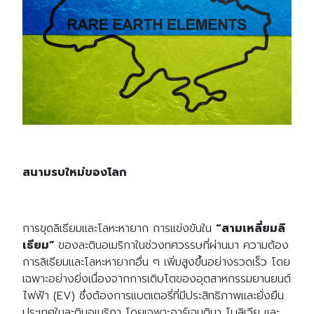
สนามรบใหม่ของโลก
การขุดลิเธียมและโลหะหายาก การแข่งขันใน
“สามเหลี่ยมลิ
เธียม”
ของละตินอเมริกาในช่วงทศวรรษที่ผ่านมา ความต้อง
การลิเธียมและโลหะหายากอื่น ๆ เพิ่มสูงขึ้นอย่างรวดเร็ว โดย
เฉพาะอย่างยิ่งเนื่องจากการเติบโตของอุตสาหกรรมยานยนต์
ไฟฟ้า (EV) ซึ่งต้องการแบตเตอรี่ที่มีประสิทธิภาพและยั่งยืน
ประเทศในละตินอเมริกา โดยเฉพาะอาร์เจนตินา โบลิเวีย และ