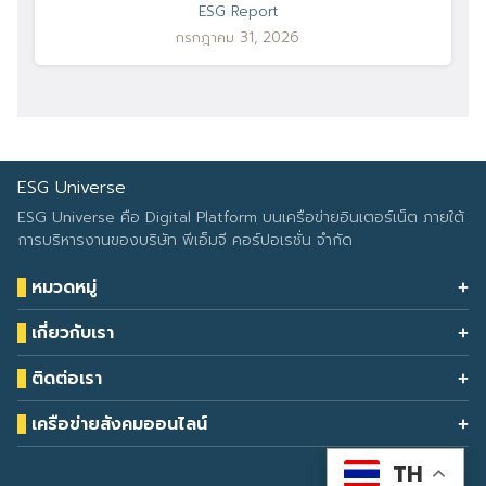
ESG Report
กรกฎาคม 31, 2026
ESG Universe
ESG Universe คือ Digital Platform บนเครือข่ายอินเตอร์เน็ต ภายใต้
การบริหารงานของบริษัท พีเอ็มจี คอร์ปอเรชั่น จำกัด
หมวดหมู่
Health & Wellness
เกี่ยวกับเรา
Eco Icon
Our Services
ESG Data
ติดต่อเรา
About Us
โทรศัพท์: 090-549-2524
Climate Change
Contact Us
เครือข่ายสังคมออนไลน์
ESG Report
TH