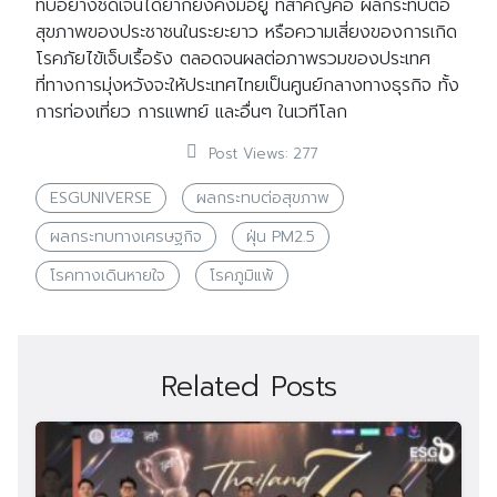
ทบอย่างชัดเจนได้ยากยังคงมีอยู่ ที่สำคัญคือ ผลกระทบต่อ
สุขภาพของประชาชนในระยะยาว หรือความเสี่ยงของการเกิด
โรคภัยไข้เจ็บเรื้อรัง ตลอดจนผลต่อภาพรวมของประเทศ
ที่ทางการมุ่งหวังจะให้ประเทศไทยเป็นศูนย์กลางทางธุรกิจ ทั้ง
การท่องเที่ยว การแพทย์ และอื่นๆ ในเวทีโลก
Post Views:
277
ESGUNIVERSE
ผลกระทบต่อสุขภาพ
ผลกระทบทางเศรษฐกิจ
ฝุ่น PM2.5
โรคทางเดินหายใจ
โรคภูมิแพ้
Related Posts
Search
Search
for: