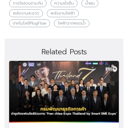
การไหลวนตามกัน
ความยั่งยืน
น้ำฝน
พลังงานสะอาด
พลังงานไฟฟ้า
เทคโนโลยีPlugFlow
ไฟฟ้าจากหยดน้ำ
Related Posts