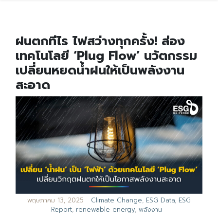
ฝนตกทีไร ไฟสว่างทุกครั้ง! ส่อง
เทคโนโลยี ‘Plug Flow’ นวัตกรรม
เปลี่ยนหยดน้ำฝนให้เป็นพลังงาน
สะอาด
พฤษภาคม 13, 2025
Climate Change
,
ESG Data
,
ESG
Report
,
renewable energy
,
พลังงาน