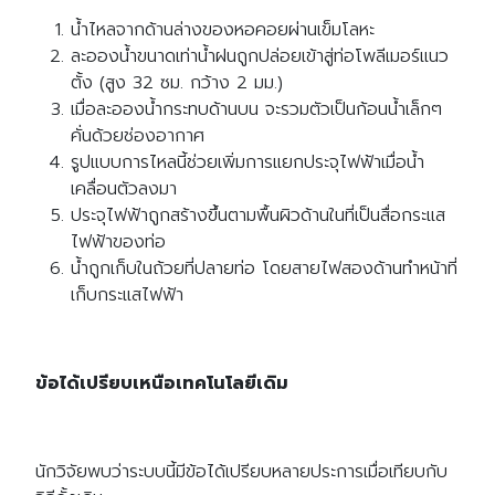
น้ำไหลจากด้านล่างของหอคอยผ่านเข็มโลหะ
ละอองน้ำขนาดเท่าน้ำฝนถูกปล่อยเข้าสู่ท่อโพลีเมอร์แนว
ตั้ง (สูง 32 ซม. กว้าง 2 มม.)
เมื่อละอองน้ำกระทบด้านบน จะรวมตัวเป็นก้อนน้ำเล็กๆ
คั่นด้วยช่องอากาศ
รูปแบบการไหลนี้ช่วยเพิ่มการแยกประจุไฟฟ้าเมื่อน้ำ
เคลื่อนตัวลงมา
ประจุไฟฟ้าถูกสร้างขึ้นตามพื้นผิวด้านในที่เป็นสื่อกระแส
ไฟฟ้าของท่อ
น้ำถูกเก็บในถ้วยที่ปลายท่อ โดยสายไฟสองด้านทำหน้าที่
เก็บกระแสไฟฟ้า
Search
Search
for:
ข้อได้เปรียบเหนือเทคโนโลยีเดิม
นักวิจัยพบว่าระบบนี้มีข้อได้เปรียบหลายประการเมื่อเทียบกับ