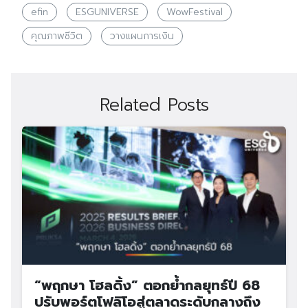
efin
ESGUNIVERSE
WowFestival
คุณภาพชีวิต
วางแผนการเงิน
Related Posts
“พฤกษา โฮลดิ้ง” ตอกย้ำกลยุทธ์ปี 68
ปรับพอร์ตโฟลิโอสู่ตลาดระดับกลางถึง