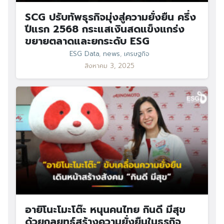
SCG ปรับทัพธุรกิจมุ่งสู่ความยั่งยืน ครึ่ง
ปีแรก 2568 กระแสเงินสดแข็งแกร่ง
ขยายตลาดและยกระดับ ESG
ESG Data
,
news
,
เศรษฐกิจ
สิงหาคม 3, 2025
อายิโนะโมะโต๊ะ หนุนคนไทย กินดี มีสุข
ด้วยกลยุทธ์สร้างความยั่งยืนในธุรกิจ