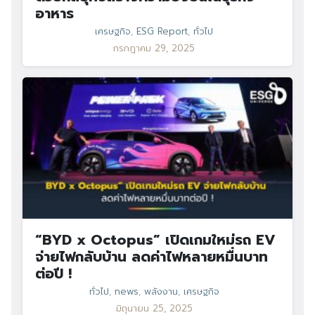
อาหาร
เศรษฐกิจ
,
ESG Report
,
ทั่วไป
กรกฎาคม 29, 2025
“BYD x Octopus” เปิดเกมใหม่รถ EV
จ่ายไฟกลับบ้าน ลดค่าไฟหลายหมื่นบาท
ต่อปี !
ทั่วไป
,
news
,
พลังงาน
,
เศรษฐกิจ
มิถุนายน 25, 2025