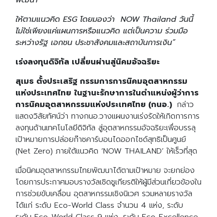
พัฒนา
ให้ตามแนวคิด ESG
โดยมองว่า NOW Thailand วันนี้
ไม่ใช่เพียงแค่แผนการหรือแนวคิด แต่เป็นความ ร่วมมือ
ระหว่างรัฐ เอกชน ประชาสังคมและสถาบันการเงิน”
เร่งลงทุนดิจิทัล เปลี่ยนผ่านสู่นิคมอัจฉริยะ
Search
Search
สุเมธ ตั้งประเสริฐ กรรมการการนิคมอุตสาหกรรม
for:
แห่งประเทศไทย
ในฐานะรักษาการในตำแหน่งผู้ว่าการ
การนิคมอุตสาหกรรมแห่งประเทศไทย (กนอ.)
กล่าว
แสดงวิสัยทัศน์ว่า ทางกนอ.วางแผนงานเร่งรัดให้เกิดการการ
ลงทุนด้านเทคโนโลยีดิจิทัล สู่อุตสาหกรรมอัจฉริยะเพื่อบรรลุ
เป้าหมายการปล่อยก๊าซคาร์บอนไดออกไซด์สุทธิเป็นศูนย์
(Net Zero) ภายใต้แนวคิด ‘NOW THAILAND’ ให้เร็วที่สุด
เมื่อนิคมอุตสาหกรรมไทยพัฒนาได้ตามเป้าหมาย จะยกย่อง
โดยการประกาศมอบรางวัลเชิดชูเกียรติให้ผู้มีส่วนเกี่ยวข้องใน
การช่วยขับเคลื่อน อุตสาหกรรมเชิงนิเวศ รวมหลายรางวัล
ได้แก่ ระดับ Eco-World Class จำนวน 4 แห่ง, ระดับ