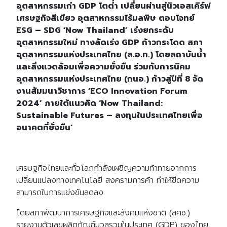
อุตสาหกรรมเก่า GDP โตต่ำ เปลี่ยนผ่านสู่นิวเอสเคิร์ฟ
เศรษฐกิจสีเขียว อุตสาหกรรมไร้มลพิษ ตอบโจทย์
ESG – SDG ‘Now Thailand’ เร่งยกระดับ
อุตสาหกรรมใหม่ ทางลัดเร่ง GDP ก้าวกระโดด สภา
อุตสาหกรรมแห่งประเทศไทย (ส.อ.ท.) โดยสถาบันน้ำ
และสิ่งแวดล้อมเพื่อความยั่งยืน ร่วมกับการนิคม
อุตสาหกรรมแห่งประเทศไทย (กนอ.) ก้าวสู่ปีที่ 8 จัด
งานสัมมนาวิชาการ ‘ECO Innovation Forum
2024’ ภายใต้แนวคิด ‘Now Thailand:
Sustainable Futures – ลงทุนในประเทศไทยเพื่อ
อนาคตที่ยั่งยืน’
เศรษฐกิจไทยและทั่วโลกกำลังเผชิญความท้าทายจากการ
เปลี่ยนแปลงทางเทคโนโลยี สงครามการค้า ทำให้ขีดความ
สามารถในการแข่งขันลดลง
โดยสภาพัฒนาการเศรษฐกิจและสังคมแห่งชาติ (สศช.)
รายงานตัวเลขผลิตภัณฑ์มวลรวมในประเทศ (GDP) ของไทย