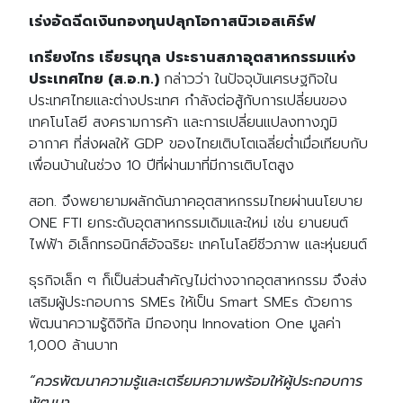
เร่งอัดฉีดเงินกองทุนปลุกโอกาสนิวเอสเคิร์ฟ
เกรียงไกร เธียรนุกุล ประธานสภาอุตสาหกรรมแห่ง
ประเทศไทย (ส.อ.ท.)
กล่าวว่า ในปัจจุบันเศรษฐกิจใน
ประเทศไทยและต่างประเทศ กำลังต่อสู้กับการเปลี่ยนของ
เทคโนโลยี สงครามการค้า และการเปลี่ยนแปลงทางภูมิ
อากาศ ที่ส่งผลให้ GDP ของไทยเติบโตเฉลี่ยต่ำเมื่อเทียบกับ
เพื่อนบ้านในช่วง 10 ปีที่ผ่านมาที่มีการเติบโตสูง
สอท. จึงพยายามผลักดันภาคอุตสาหกรรมไทยผ่านนโยบาย
ONE FTI ยกระดับอุตสาหกรรมเดิมและใหม่ เช่น ยานยนต์
ไฟฟ้า อิเล็กทรอนิกส์อัจฉริยะ เทคโนโลยีชีวภาพ และหุ่นยนต์
ธุรกิจเล็ก ๆ ก็เป็นส่วนสำคัญไม่ต่างจากอุตสาหกรรม จึงส่ง
เสริมผู้ประกอบการ SMEs ให้เป็น Smart SMEs ด้วยการ
พัฒนาความรู้ดิจิทัล มีกองทุน Innovation One มูลค่า
1,000 ล้านบาท
“ควรพัฒนาความรู้และเตรียมความพร้อมให้ผู้ประกอบการ