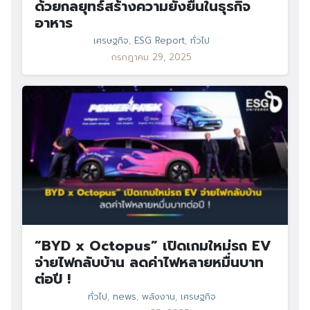
ด้วยกลยุทธ์สร้างความยั่งยืนในธุรกิจ
อาหาร
เศรษฐกิจ
,
ESG Report
,
ทั่วไป
กรกฎาคม 29, 2025
“BYD x Octopus” เปิดเกมใหม่รถ EV
จ่ายไฟกลับบ้าน ลดค่าไฟหลายหมื่นบาท
ต่อปี !
ทั่วไป
,
news
,
พลังงาน
,
เศรษฐกิจ