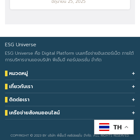
มิถุนายน 25, 2025
ESG Universe
ESG Universe คือ Digital Platform บนเครือข่ายอินเตอร์เน็ต ภายใต้
การบริหารงานของบริษัท พีเอ็มจี คอร์ปอเรชั่น จำกัด
หมวดหมู่
Health & Wellness
เกี่ยวกับเรา
Eco Icon
Our Services
ESG Data
ติดต่อเรา
About Us
โทรศัพท์: 090-549-2524
Climate Change
Contact Us
เครือข่ายสังคมออนไลน์
ESG Report
TH
Developed by
sarunyacrop
COPYRIGHT © 2023 BY บริษัท พีเอ็มจี คอร์ปอเรชั่น จำกัด. ALL RIGHTS RESERVED.