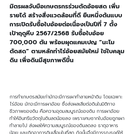
มิตรผลจับมือเกษตรกรร่วมตัดอ้อยสด เพิ่ม
รายได้ สร้างสิ่งแวดล้อมที่ดี ยืนหนึ่งต้นแบบ
การเปิดรับซื้อใบอ้อยต่อเนื่องเป็นปีที่ 7 ตั้ง
เป้าฤดูหีบ 2567/2568 รับซื้อใบอ้อย
700,000 ตัน พร้อมผุดแคมเปญ “นะโม
ตัดสด” ตามหลักทำไร่อ้อยสมัยใหม่ ใช่ใบคลุม
ดิน เพื่อดินมีสุขภาพดีขึ้น
การทำเกษตรสมัยเก่ามักจะมีการเผาทำลายหน้าดิน โดยเฉพาะ
ไร่อ้อย มักจะมีการเผาอ้อย ซึ่งส่งผลเสียต่อดินในมิติทาง
ชีวภาพของดิน คือความอุดมสมบูรณ์ของดิน การเผาอ้อย
ทำให้อินทรียวัตถุในดินลดน้อยลง เพราะเศษซากใบอ้อยถูกเผา
ทำลายไป ส่งผลให้ความสมบูรณ์ของดินลดลง ธาตุอาหาร
น้อย และเกิดอาการดินเสื่อมในที่สุด ดังนั้นจึงมีการรณรงค์ให้