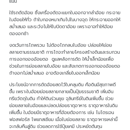
แน่น
ใช้รถตัดอ้อย ซึ่งเครื่องตัดจะแยกใบออกจากลำอ้อย กระจาย
ใบอ้อยให้ทั่ว ถ้าใบกองหนาเกินไปในบางจุด ให้กระจายออกให้
สม่ำเสมอ และระวังไม่ให้ใบปิดตาอ้อย เพราะอาจทำให้อ้อย
ตองอกช้า
งดเว้นการไถพรวน ไม่ต้องไถกลบใบอ้อย ปล่อยให้ย่อย
สลายตามธรรมชาติ การไถจะทำลายโครงสร้างดินและรบกวน
การงอกของอ้อยตอ ดูแลหลังการตัด ให้น้ำเล็กน้อยเพื่อ
ช่วยในการย่อยสลายใบอ้อย และสังเกตการงอกของอ้อยตอ
ถ้างอกไม่สม่ำเสมอ อาจต้องเกลี่ยใบออกเล็กน้อย
ประโยชน์จากการตัดอ้อยสดไว้ใบคลุมดิน คือดินมีสุขภาพดี
ขึ้น เพราะใบอ้อยย่อยสลายกลายเป็นปุ๋ยธรรมชาติ เพิ่มอิน
ทรียวัตถุในดิน ทำให้ดินร่วนซุย จุลินทรีย์ในดินเพิ่มขึ้น ช่วย
ย่อยสลายใบอ้อยและปลดปล่อยธาตุอาหาร ธาตุอาหารในดิน
เพิ่มขึ้น ใบอ้อยมีธาตุอาหารที่อ้อยต้องการ เช่น ไนโตรเจน
ฟอสฟอรัส โพแทสเซียม เมื่อใบย่อยสลาย ธาตุอาหารเหล่านี้
จะกลับคืนสู่ดิน ช่วยลดการใช้ปุ๋ยเคมี ประหยัดต้นทุน