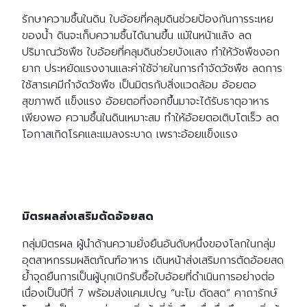
รักษาความชื้นในดิน ใบอ้อยที่คลุมดินช่วยป้องกันการระเหย
ของน้ำ ดินจะเก็บความชื้นได้นานขึ้น แม้ในหน้าแล้ง ลด
ปริมาณวัชพืช ใบอ้อยที่คลุมดินช่วยบังแสง ทำให้วัชพืชงอก
ยาก ประหยัดแรงงานและค่าใช้จ่ายในการกำจัดวัชพืช ลดการ
ใช้สารเคมีกำจัดวัชพืช เป็นมิตรกับสิ่งแวดล้อม อ้อยตอ
สุขภาพดี แข็งแรง อ้อยตอที่งอกขึ้นมาจะได้รับธาตุอาหาร
เพียงพอ ความชื้นในดินเหมาะสม ทำให้อ้อยตอเติบโตเร็ว ลด
โอกาสเกิดโรคและแมลงระบาด เพราะอ้อยแข็งแรง
มิตรผลส่งเสริมตัดอ้อยสด
กลุ่มมิตรผล ผู้นำด้านความยั่งยืนอันดับหนึ่งของโลกในกลุ่ม
อุตสาหกรรมผลิตภัณฑ์อาหาร เดินหน้าส่งเสริมการตัดอ้อยสด
ย้ำจุดยืนการเป็นผู้บุกเบิกรับซื้อใบอ้อยที่ดำเนินการอย่างต่อ
เนื่องเป็นปีที่ 7 พร้อมส่งแคมเปญ “นะโม ตัดสด” คาถารักษ์