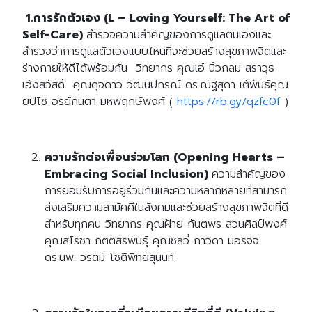
1.การรักตัวเอง (L – Loving Yourself: The Art of
Self-Care)
สำรวจความสำคัญของการดูแลตนเองและ
สำรวจว่าการดูแลตัวเองแบบไหนที่จะช่วยสร้างสุขภาพจิตและ
ร่างกายให้ดีได้พร้อมกัน วิทยากร คุณเอ๋ นิ้วกลม สราวุธ
เฮ้งสวัสดิ์ คุณดุจดาว วัฒนปกรณ์ ดร.ณัฐสุดา เต้พันธ์คุณ
ยิปโซ อริย์กันตา มหพฤกษ์พงศ์
(
https://rb.gy/qzfc0f
)
ความรักต่อเพื่อนร่วมโลก (Opening Hearts –
Embracing Social Inclusion)
ความสำคัญของ
การยอมรับการอยู่ร่วมกันและความหลากหลายที่สามารถ
ส่งเสริมความสามัคคีในสังคมและช่วยสร้างสุขภาพจิตที่ดี
สำหรับทุกคน วิทยากร
คุณฝ้าย กันตพร สวนศิลป์พงศ์
คุณสโรชา กิตติสิริพันธุ์
คุณซิลวี่ ภาวิดา มอริจจิ
ดร.นพ. วรตม์ โชติพิทยสุนนท์