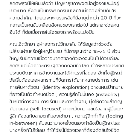
สถิติพิสูจน์ให้เห็นแล้วว่า ปัญหาสุขภาพจิตมีอยู่จริงและมีอยู่
เยอะมาก ซึ่งคนเป็นทรัพยากรบนโลกใบนี้ที่ต้องช่วยกันให้
ความสำคัญ โดยเฉพาะคนรุ่นหลังที่มีอายุต่ำกว่า 20 ปี ที่จะ
กลายเป็นคนขับเคลื่อนสังคมของเราต่อไป แต่เราจะช่วยคน
อื่นได้ ก็ต่อเมื่อภายในใจของเราพร้อมแบ่งปัน
คณะจิตวิทยา จุฬาลงกรณ์วิทยาลัย ให้ข้อมูลว่าช่วงวัย
เปลี่ยนผ่านหรือผู้ใหญ่วัยเริ่ม ที่มีอายุระหว่าง 18-25 ปี ส่วน
ใหญ่เริ่มมีความเชื่อว่าอนาคตของตัวเองจะเป็นไปด้วยดีและ
สดใส แต่เมื่อภาวะเศรษฐกิจถดถอยทั่วโลก ทำให้หลายประเทศ
ประสบปัญหาการจ้างงานและได้ค่าแรงที่ลดลง อีกทั้งผู้ใหญ่
วัยเริ่มต้องเจอผลกระทบที่จัดการได้ยากหลายประการ เช่น
การค้นหาตัวตน (identity exploration) วางแผนเป้าหมาย
ที่อาจเป็นตัวกำหนดชีวิต , ความรู้สึกไม่มั่นคง (instability)
ในหน้าที่การงาน การเรียน และการทำงาน, มุ่งให้ความสำคัญ
กับตนเอง (self-focused) คาดหวังความสนใจจากผู้อื่นและ
รู้สึกกังวลกับสายตาที่มองเข้ามา , ความรู้สึกก้ำกึ่ง (feeling
in-between) สับสนว่าบางครั้งตนเองกำลังเป็นผู้ใหญ่และ
บางครั้งก็ไม่ใช่เลย ทำให้วัยนี้มีช่วงเวลาที่ต้องตัดสินใจชีวิต