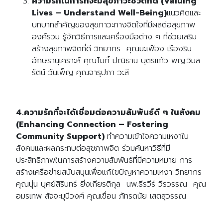
ความรักในการที่จะมีสุขภาวะชีวิตที่ดี (Valuing
Lives – Understand Well-Being)
แนวคิดและ
บทบาทสำคัญของสุขภาวะทางจิตใจที่มีผลต่อสุขภาพ
Search
Search
for:
องค์รวม รู้จักวิธีการและเครื่องมือต่าง ๆ ที่ช่วยเสริม
สร้างสุขภาพจิตที่ดี วิทยากร คุณมะเฟือง เรืองริน
อักษรานุเคราะห์ คุณไมกี้ ปณิธาน บุตรแก้ว พญ.วิมล
รัตน์ วันเพ็ญ คุณจารุปภา วะสี
4.ความรักที่จะได้เชื่อมต่อความสัมพันธ์ดี ๆ ในสังคม
(Enhancing Connection – Fostering
Community Support)
ทำความเข้าใจความเหงาใน
สังคมและผลกระทบต่อสุขภาพจิต ร่วมค้นหาวิธีที่มี
ประสิทธิภาพในการสร้างความสัมพันธ์ที่มีความหมาย การ
สร้างเครือข่ายสนับสนุนเพื่อแก้ไขปัญหาความเหงา วิทยากร
คุณนุ่น บุศย์สิรินทร์ ยิ่งเกียรติกุล นพ.ธีรวีร์ วีรวรรณ
คุณ
อมรเทพ สัจจะมุนีวงศ์ คุณเขื่อน ภัทรดนัย เสตสุวรรณ