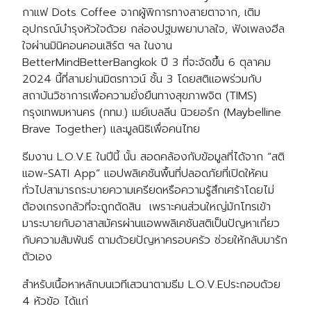
กาแฟ Dots Coffee จากผู้พิการทางสายตาจาก, เติม
อุปกรณ์บำรุงหัวใจด้วย กล่องปฐมพยาบาลใจ, ฟังเพลงฮีล
ใจผ่านมินิคอนคอนเสิร์ต ฯล ในงาน
BetterMindBetterBangkok ปี 3 ที่จะจัดขึ้น 6 ตุลาคม
2024 นี้ที่สามย่านมิตรทาวน์ ชั้น 3 โดยสติแอพร่วมกับ
สถาบันวิชาการเพื่อความยั่งยืนทางสุขภาพจิต (TIMS)
กรุงเทพมหานคร (กทม.) เมย์เบลลีน นิวยอร์ก (Maybelline
Brave Together) และมูลนิธิเพื่อคนไทย
ธีมงาน L.O.V.E ในปีนี้ นั้น สอดคล้องกับข้อมูลที่ได้จาก “สติ
แอพ-SATI App” แอปพลิเคชันพื้นที่ปลอดภัยที่เปิดให้คน
ทั่วไปสามารถระบายความเครียดหรือความรู้สึกเศร้าโดยไม่
ต้องเกรงกลัวที่จะถูกตัดสิน เพราะคนส่วนใหญ่มักโทรเข้า
มาระบายกับอาสาสมัครผ่านแอพพลิเคชันสติเป็นปัญหาเกี่ยว
กับความสัมพันธ์ ตามด้วยปัญหาครอบครัว ช่วยให้กลับมารัก
ตัวเอง
สำหรับเนื้อหาหลักบนเวทีเสวนาตามธีม L.O.V.Eประกอบด้วย
4 หัวข้อ ได้แก่