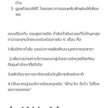
บ้าง
ดูแลตัวเองให้ดี โดยเฉพาะการนอนหลับพักผ่อนให้เพียง
พอ
ขณะเดียวกัน กรมสุขภาพจิต กำลังดำเนินงานแก้ไขปัญหาสุข
ภาวะของคนไทยระยะเร่งด่วนภายใน 6 เดือน คือ
1.เพิ่มอัตรากำลัง และเร่งการผลิตพัฒนาบุคลากรทุกสาขา
2.เพิ่มการจ่ายค่าบริการของกลุ่มโรคทางจิตเวชให้สะท้อน
ต้นทุนค่ารักษาที่แท้จริง
3.ผลักดันรายการยาจิตเวชในบัญชียาหลักแห่งชาติ
4.ปรับมาตรฐานบริการจิตเวชฉุกเฉิน “เฝ้าระวัง ฉับไว ไม่รีรอ
ลดการรอคอย”