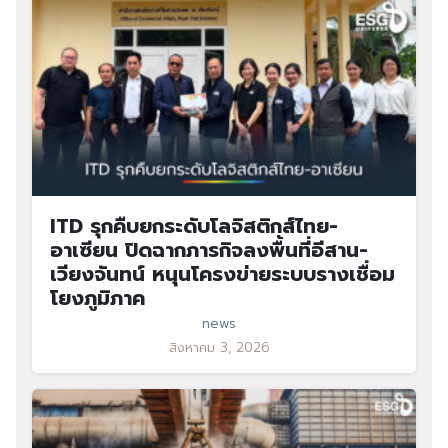
ITD รุกคืบยกระดับโลจิสติกส์ไทย-
อาเซียน ปิดฉากภารกิจลงพื้นที่อีสาน-
เวียงจันทน์ หนุนโครงข่ายระบบรางเชื่อม
โยงภูมิภาค
news
สิงหาคม 3, 2026