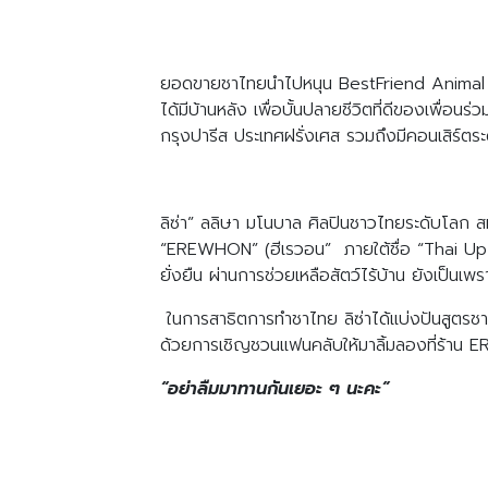
ยอดขายชาไทยนำไปหนุน BestFriend Animal Soc
ได้มีบ้านหลัง เพื่อบั้นปลายชีวิตที่ดีของเพื่
กรุงปารีส ประเทศฝรั่งเศส รวมถึงมีคอนเสิร์ตร
ลิซ่า” ลลิษา มโนบาล ศิลปินชาวไทยระดับโลก สมาชิ
“EREWHON” (ฮีเรวอน” ภายใต้ชื่อ “Thai Up The 
ยั่งยืน ผ่านการช่วยเหลือสัตว์ไร้บ้าน ยังเป็นเพ
ในการสาธิตการทำชาไทย ลิซ่าได้แบ่งปันสูตรช
ด้วยการเชิญชวนแฟนคลับให้มาลิ้มลองที่ร้าน
“อย่าลืมมาทานกันเยอะ ๆ นะคะ”