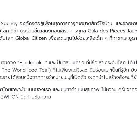
iety องค์กรต่อสู้เพื่อหยุดการการุณยฆาตสัตว์ไร้บ้าน และช่วยหาบ้า
อนร่วมโลก ลิซ่า ยังร่วมขึ้นแสดงคอนเสิร์ตการกุศล Gala des Pieces J
ะดับโลก Global Citizen เพื่อระดมทุนไปช่วยเหลือเด็ก ๆ ที่กาชาและซู
กวง “Blackplink.. “ และเป็นศิลปินเดี่ยว ที่มีชื่อเสียงระดับโลก ได้เปิ
World Iced Tea”) ที่ไม่เพียงแต่มีรสชาติอร่อยและเป็นที่รู้จัก ยังเป
ราะรายได้ส่วนหนึ่งจากการจำหน่ายเมนุที่เปิดตัว จะถูกนำไปสร้างสังคมที่ยั
ายไทยเฉพาะในแบบของเธอ และเมนูชาดำ เน้นสุขภาพ ไม่หวาน ครีมจากอ
 EREWHON ปิดท้ายข้อความ