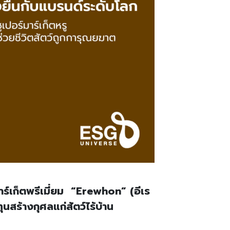
ร์เก็ตพรีเมี่ยม “Erewhon” (อีเร
สร้างกุศลแก่สัตว์ไร้บ้าน