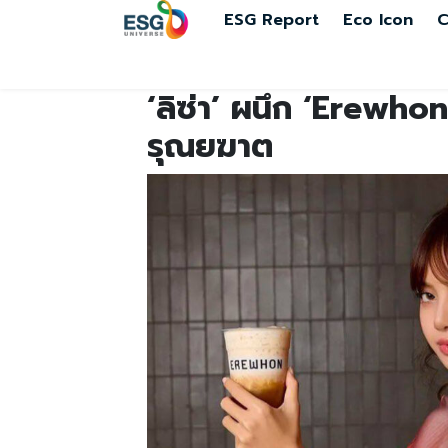
ESG Report
Eco Icon
C
‘ลิซ่า’ ผนึก ‘Erewhon’
รุณยฆาต