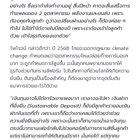
อย่างไร ซึ่งเรากำลังทำงานอยู่ สิ้นปีหน้า คาดจะสิ้นเสร็จการ
ทำแพลนของ 2 อุตสาหกรรม พลังงานและขนส่ง เพราะ
ต้องคุยกับลูกค้า ดูว่าจะเปลี่ยนผ่านอย่างไร ก็ต้องค่อย ๆ
ทำไป ไม่ใช่ทำได้ภายในปีสองปี เพราะเราต้องเข้าใจลูกค้า
ด้วย เข้าใจธุรกิจของเขาด้วย”
ไพโรจน์ กล่าวอีกว่า ปี 2568 ไทยจะออกกฎหมาย climate
change กำหนดเลยว่าอุตสาหกรรมไหนปล่อยก๊าซคาร์บอนฯ
มาก จะถูกกำหนดภาษีสูงขึ้น ฉะนั้นทุกคนพยายามอยากให้
ธุรกิจช่วยกันทรานส์ฟอร์ม ไปในทิศทางที่ช่วยโลกให้เกิดความ
ยั่งยืน ต้นทุนเป็นเรื่องสำคัญ ก็ต้องมาดูว่าจากจุดเริ่มต้น
ธนาคารช่วยอะไรได้บ้าง
“เงินทุนอาจไม่ได้ชาร์จเขาแพงมาก เราอาจจะไปหา เงินฝาก
ที่ยั่งยืน (Sustainable Deposit) ก็ยังมีลูกค้าเรายอมเงิน
ฝากในเรตที่ต่ำ เพราะเขาก็ถือว่าเขาเคลมได้ด้วยว่าช่วย
ความยั่งยืนอย่างไร เพราะฉะนั้นเราก็สามารถนำเอาเงินทุน
ตรงนี้มาทรานเฟอร์กลับไปช่วยคอร์สในการทรานสิชั่นลูกค้า
แต่เราไม่สามารถทำให้ต้นทุนมีราคา มั่นคงได้ แต่ทุกคน