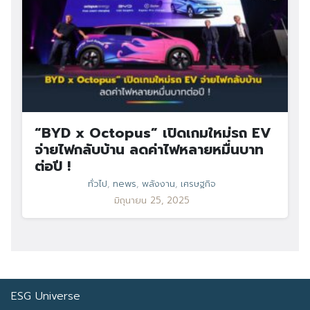
“BYD x Octopus” เปิดเกมใหม่รถ EV
จ่ายไฟกลับบ้าน ลดค่าไฟหลายหมื่นบาท
ต่อปี !
ทั่วไป
,
news
,
พลังงาน
,
เศรษฐกิจ
มิถุนายน 25, 2025
ESG Universe