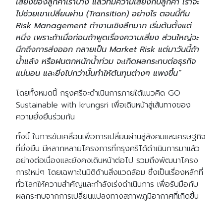
เสี่ยงของลูกค้าเราบ้าง แล้วที่มีความเสี่ยงกับลูกค้า เราจะ
ไปช่วยเขาเปลี่ยนผ่าน (Transition) อย่างไร ตอนนี้ทีม
Risk Management ทำงานเชิงลึกมาก เริ่มต้นตั้งแต่
หนึ่ง เพราะถ้าเมื่อก่อนถ้าพูดเรื่องความเสี่ยง ส่วนใหญ่จะ
นึกถึงการส่งออก กลายเป็น Market Risk แต่มาวันนี้ถ้า
น้ำแล้ง หรือฝนตกหนักน้ำท่วม จะเกิดผลกระทบต่อธุรกิจ
แน่นอน และยิ่งไปกว่านั้นทำให้ต้นทุนต่างๆ แพงขึ้น”
โดยทั้งหมดนี้ กรุงศรีจะดำเนินการภายใต้แนวคิด GO
Sustainable with krungsri เพื่อเดินหน้าสู่เส้นทางของ
ความยั่งยืนร่วมกัน
ทั้งนี้ ในการขับเคลื่อนเพื่อการเปลี่ยนผ่านสู่สังคมและเศรษฐกิจ
ที่ยั่งยืน มีหลากหลายโครงการที่กรุงศรีได้ดำเนินการมาแล้ว
อย่างต่อเนื่องและยังคงเดินหน้าต่อไป รวมถึงพัฒนาโครง
การใหม่ๆ โดยเฉพาะในมิติด้านสิ่งแวดล้อม ซึ่งเป็นเรื่องหลักที่
ทั่วโลกให้ความสำคัญและกำลังเร่งดำเนินการ เพื่อรับมือกับ
ผลกระทบจากการเปลี่ยนแปลงทางสภาพภูมิอากาศที่เกิดขึ้น