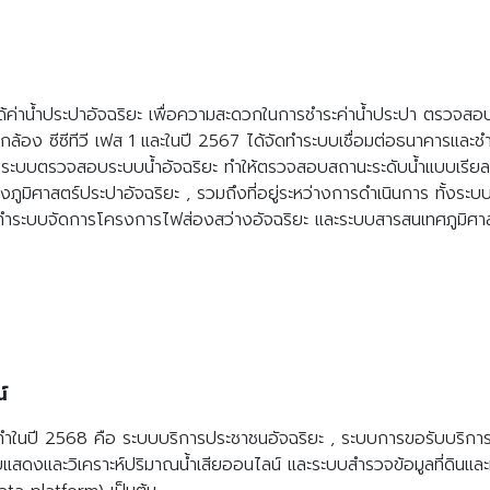
Search
Search
for:
ค่าน้ำประปาอัจฉริยะ เพื่อความสะดวกในการชำระค่าน้ำประปา ตรวจสอบสถ
ล้อง ซีซีทีวี เฟส 1 และในปี 2567 ได้จัดทำระบบเชื่อมต่อธนาคารและชำ
ระบบตรวจสอบระบบน้ำอัจฉริยะ ทำให้ตรวจสอบสถานะระดับน้ำแบบเรียลไทม์ 
งภูมิศาสตร์ประปาอัจฉริยะ , รวมถึงที่อยู่ระหว่างการดำเนินการ ทั้งร
ดทำระบบจัดการโครงการไฟส่องสว่างอัจฉริยะ และระบบสารสนเทศภูมิศาส
น์
จัดทำในปี 2568 คือ ระบบบริการประชาชนอัจฉริยะ , ระบบการขอรับบริ
แสดงและวิเคราะห์ปริมาณน้ำเสียออนไลน์ และระบบสำรวจข้อมูลที่ดินแ