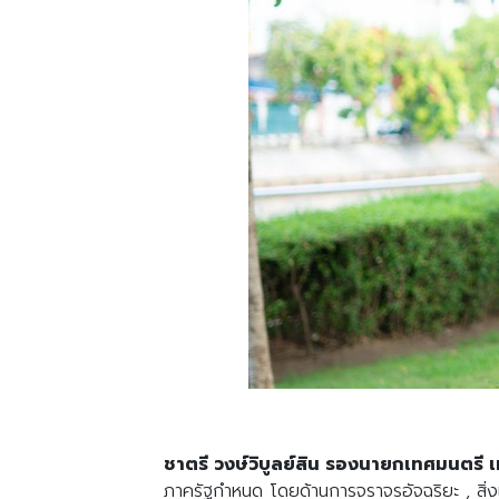
ชาตรี วงษ์วิบูลย์สิน รองนายกเทศมนตร
ภาครัฐกำหนด โดยด้านการจราจรอัจฉริยะ , สิ่งแวด