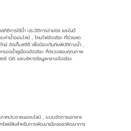
ิติการใช้น้ำ ประวัติการจ่ายบิล และในปี
ระค่าน้ำออนไลน์ , โคมไฟอัจฉริยะ ที่ช่วยลด
จัดเก็บสถิติ เพื่อป้องกันภัยพิบัติทางน้ำ ,
ะบบกรองน้ำคูเมืองอัจฉริยะ ที่ตรวจสอบคุณภาพ
ตร์ GIS และบริหารข้อมูลกลางอัจฉริยะ
การภาคประชาชนออนไลน์ , ระบบจัดการเอกสาร
ละทรัพย์สินสำหรับการพัฒนาเมืองและพัฒนาการ