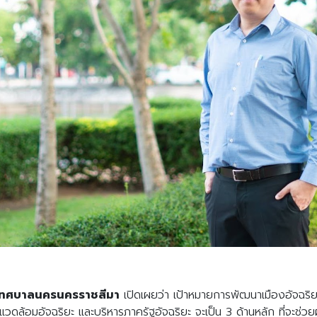
ี เทศบาลนครนครราชสีมา
เปิดเผยว่า เป้าหมายการพัฒนาเมืองอัจฉริยะ
ล้อมอัจฉริยะ และบริหารภาครัฐอัจฉริยะ จะเป็น 3 ด้านหลัก ที่จะช่วยผลั