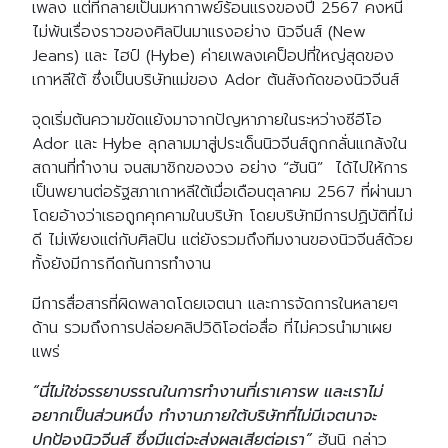
เพลง แต่ที่กลายเป็นมหากาพย์ร้อนแรงของปี 2567 คงหนี
ไม่พ้นเรื่องราวของศิลปินมาแรงอย่าง นิวจีนส์ (New
Jeans) และ ไฮป์ (Hybe) ค่ายเพลงเคป็อปที่ใหญ่สุดของ
เกาหลีใต้ ซึ่งเป็นบริษัทแม่ของ Ador ต้นสังกัดของนิวจีนส์
จุดเริ่มต้นความขัดแย้งมาจากปัญหาภายในระหว่างซีอีโอ
Ador และ Hybe ลุกลามมาสู่ประเด็นนิวจีนส์ถูกกลั่นแกล้งใน
สถานที่ทำงาน จนสมาชิกของวง อย่าง “ฮันนิ” ได้ไปให้การ
เป็นพยานต่อรัฐสภาเกาหลีใต้เมื่อเดือนตุลาคม 2567 ที่ผ่านมา
โดยอ้างว่าเธอถูกคุกคามในบริษัท โดยบริษัทมีการปฏิบัติที่ไม่
ดี ไม่เพียงแต่กับศิลปิน แต่ยังรวมถึงทีมงานของนิวจีนส์ด้วย
ทั้งยังมีการกีดกันการทำงาน
มีการสื่อสารที่ผิดพลาดโดยเจตนา และการจัดการในหลายๆ
ด้าน รวมถึงการปล่อยคลิปวิดิโอต่อสื่อ ที่ไม่ควรนำมาเผย
แพร่
“นี่ไม่ใช่จรรยาบรรณในการทำงานที่เราเคารพ และเราไม่
อยากเป็นส่วนหนึ่ง ทำงานภายใต้บริษัทที่ไม่มีเจตนาจะ
ปกป้องนิวจีนส์ ซึ่งมีแต่จะส่งผลเสียต่อเรา”
ฮันนิ กล่าว