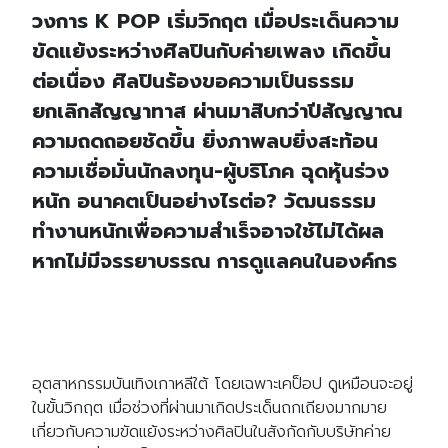
วงการ K POP เริ่มวิกฤต เมื่อประเด็นความ
ขัดแย้งระหว่างศิลปินกับค่ายเพลง เกิดขึ้น
ต่อเนื่อง ศิลปินร้องขอความเป็นธรรม
ยกเลิกสัญญาทาส ผ่านมาสิบกว่าปีสัญญาณ
ความถดถอยชัดขึ้น ยิ่งภาพลบยิ่งสะท้อน
ความเชื่อมั่นนักลงทุน-ผู้บริโภค ฉุดหุ้นร่วง
หนัก อนาคตเป็นอย่างไรต่อ? วัฒนธรรม
ทำงานหนักเพื่อความสำเร็จอาจใช้ไม่ได้ผล
หากไม่มีจรรยาบรรณ การดูแลคนในองค์กร
อุตสาหกรรมบันเทิงเกาหลีใต้ โดยเฉพาะเคป็อป ดูเหมือนจะอยู่
ในขั้นวิกฤต เมื่อช่วงที่ผ่านมาเกิดประเด็นถกเถียงมากมาย
เกี่ยวกับความขัดแย้งระหว่างศิลปินในสังกัดกับบริษัทค่าย