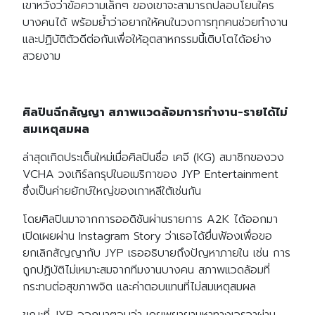
เขาหวังว่าข้อความเล็กๆ ของเขาจะสามารถปลอบโยนใคร
บางคนได้ พร้อมย้ำว่าอยากให้คนในวงการทุกคนช่วยทำงาน
และปฏิบัติตัวดีต่อกันเพื่อให้อุตสาหกรรมนี้เติบโตได้อย่าง
สวยงาม
ศิลปินฉีกสัญญา สภาพแวดล้อมการทำงาน-รายได้ไม่
สมเหตุสมผล
ล่าสุดเกิดประเด็นใหม่เมื่อศิลปินชื่อ เคจี (KG) สมาชิกของวง
VCHA วงเกิร์ลกรุปในอเมริกาของ JYP Entertainment
ซึ่งเป็นค่ายยักษ์ใหญ่ของเกาหลีใต้เช่นกัน
โดยศิลปินมาจากการออดิชันผ่านรายการ A2K ได้ออกมา
เปิดเผยผ่าน Instagram Story ว่าเธอได้ยื่นฟ้องเพื่อขอ
ยกเลิกสัญญากับ JYP เธออธิบายถึงปัญหาภายใน เช่น การ
ถูกปฏิบัติไม่เหมาะสมจากทีมงานบางคน สภาพแวดล้อมที่
กระทบต่อสุขภาพจิต และค่าตอบแทนที่ไม่สมเหตุสมผล
ขณะที่ JYP ออกมาตอบว่า เคยพยายามหาทางเจรจาผ่าน