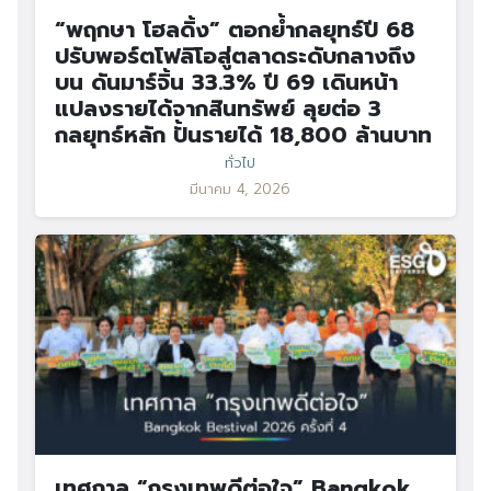
“พฤกษา โฮลดิ้ง” ตอกย้ำกลยุทธ์ปี 68
ปรับพอร์ตโฟลิโอสู่ตลาดระดับกลางถึง
บน ดันมาร์จิ้น 33.3% ปี 69 เดินหน้า
แปลงรายได้จากสินทรัพย์ ลุยต่อ 3
กลยุทธ์หลัก ปั้นรายได้ 18,800 ล้านบาท
ทั่วไป
มีนาคม 4, 2026
เทศกาล “กรุงเทพดีต่อใจ” Bangkok