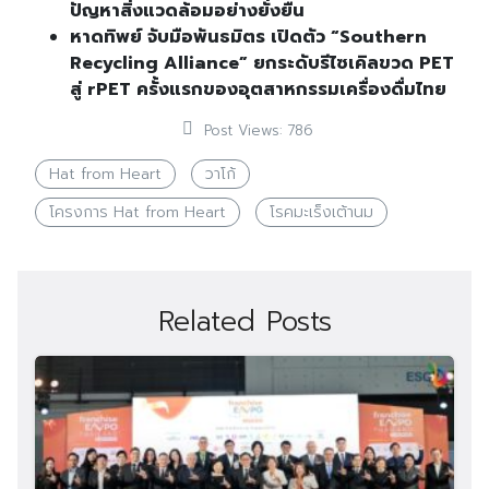
ปัญหาสิ่งแวดล้อมอย่างยั่งยืน
หาดทิพย์ จับมือพันธมิตร เปิดตัว “Southern
Recycling Alliance” ยกระดับรีไซเคิลขวด PET
สู่ rPET ครั้งแรกของอุตสาหกรรมเครื่องดื่มไทย
Post Views:
786
Hat from Heart
วาโก้
โครงการ Hat from Heart
โรคมะเร็งเต้านม
Related Posts