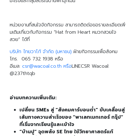
มะเร็งและกลุ่มสตรีในบ้านพักฉุกเฉิน
หน่วยงานที่สนใจจัดกิจกรรม สามารถติดต่อขอรายละเอียดเพิ่
มเติมเกี่ยวกับกิจกรรม “
Hat from Heart
หมวกสวยใจ
สวย” ได้ที่
Search
Search
for:
บริษัท ไทยวาโก้ จำกัด (มหาชน)
ฝ่ายกิจกรรมเพื่อสังคม
โทร.
065 732 1938
หรือ
อีเมล
:
csr@wacoal.co.th
หรือ
LINECSR Wacoal:
@
237
thtqb
อ่านบทความเพิ่มเติม:
เปลี่ยน SMEs สู่ “สังคมคาร์บอนต่ำ” ขับเคลื่อนสู่
เส้นทางความสำเร็จของ “พาเลทเมกเกอร์ กรุ๊ป”
ที่เริ่มจากเรียนรู้และเข้าใจ
“บ้านปู” จุดพลัง SE ไทย ใช้วิทยาศาสตร์แก้