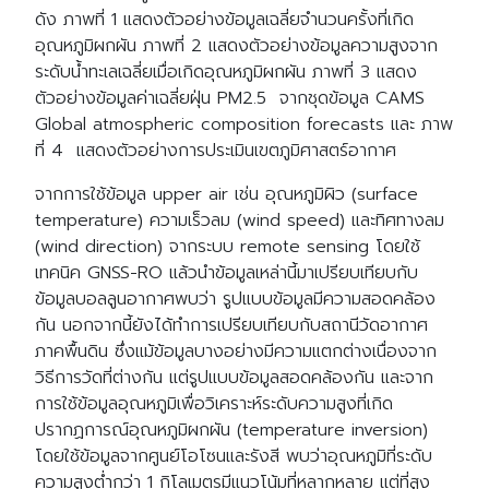
ดัง ภาพที่ 1 แสดงตัวอย่างข้อมูลเฉลี่ยจำนวนครั้งที่เกิด
อุณหภูมิผกผัน ภาพที่ 2 แสดงตัวอย่างข้อมูลความสูงจาก
ระดับน้ำทะเลเฉลี่ยเมื่อเกิดอุณหภูมิผกผัน ภาพที่ 3 แสดง
ตัวอย่างข้อมูลค่าเฉลี่ยฝุ่น PM2.5 จากชุดข้อมูล CAMS
Global atmospheric composition forecasts และ ภาพ
ที่ 4 แสดงตัวอย่างการประเมินเขตภูมิศาสตร์อากาศ
จากการใช้ข้อมูล upper air เช่น อุณหภูมิผิว (surface
temperature) ความเร็วลม (wind speed) และทิศทางลม
(wind direction) จากระบบ remote sensing โดยใช้
เทคนิค GNSS-RO แล้วนำข้อมูลเหล่านี้มาเปรียบเทียบกับ
ข้อมูลบอลลูนอากาศพบว่า รูปแบบข้อมูลมีความสอดคล้อง
กัน นอกจากนี้ยังได้ทำการเปรียบเทียบกับสถานีวัดอากาศ
ภาคพื้นดิน ซึ่งแม้ข้อมูลบางอย่างมีความแตกต่างเนื่องจาก
วิธีการวัดที่ต่างกัน แต่รูปแบบข้อมูลสอดคล้องกัน และจาก
การใช้ข้อมูลอุณหภูมิเพื่อวิเคราะห์ระดับความสูงที่เกิด
ปรากฏการณ์อุณหภูมิผกผัน (temperature inversion)
โดยใช้ข้อมูลจากศูนย์โอโซนและรังสี พบว่าอุณหภูมิที่ระดับ
ความสูงต่ำกว่า 1 กิโลเมตรมีแนวโน้มที่หลากหลาย แต่ที่สูง