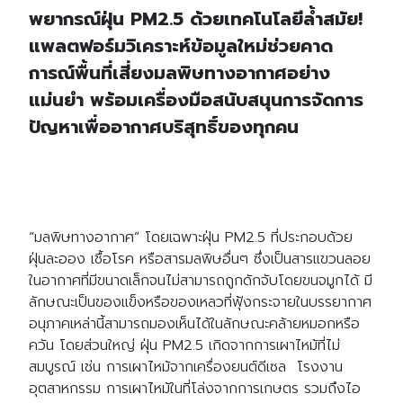
พยากรณ์ฝุ่น PM2.5 ด้วยเทคโนโลยีล้ำสมัย!
แพลตฟอร์มวิเคราะห์ข้อมูลใหม่ช่วยคาด
การณ์พื้นที่เสี่ยงมลพิษทางอากาศอย่าง
แม่นยำ พร้อมเครื่องมือสนับสนุนการจัดการ
ปัญหาเพื่ออากาศบริสุทธิ์ของทุกคน
“มลพิษทางอากาศ” โดยเฉพาะฝุ่น PM2.5 ที่ประกอบด้วย
ฝุ่นละออง เชื้อโรค หรือสารมลพิษอื่นๆ ซึ่งเป็นสารแขวนลอย
ในอากาศที่มีขนาดเล็กจนไม่สามารถถูกดักจับโดยขนจมูกได้ มี
ลักษณะเป็นของแข็งหรือของเหลวที่ฟุ้งกระจายในบรรยากาศ
อนุภาคเหล่านี้สามารถมองเห็นได้ในลักษณะคล้ายหมอกหรือ
ควัน โดยส่วนใหญ่ ฝุ่น PM2.5 เกิดจากการเผาไหม้ที่ไม่
สมบูรณ์ เช่น การเผาไหม้จากเครื่องยนต์ดีเซล โรงงาน
อุตสาหกรรม การเผาไหม้ในที่โล่งจากการเกษตร รวมถึงไอ