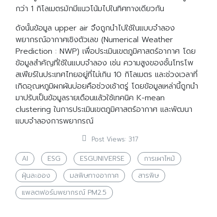
กว่า 1 กิโลเมตรมักมีแนวโน้มไปในทิศทางเดียวกัน
ดังนั้นข้อมูล upper air จึงถูกนำไปใช้ในแบบจำลอง
พยากรณ์อากาศเชิงตัวเลข (Numerical Weather
Prediction : NWP) เพื่อประเมินเขตภูมิศาสตร์อากาศ โดย
ข้อมูลสำคัญที่ใช้ในแบบจำลอง เช่น ความสูงของชั้นโทรโพ
สเฟียร์ในประเทศไทยอยู่ที่ไม่เกิน 10 กิโลเมตร และช่วงเวลาที่
เกิดอุณหภูมิผกผันบ่อยคือช่วงเช้าตรู่ โดยข้อมูลเหล่านี้ถูกนำ
มาปรับเป็นข้อมูลรายเดือนแล้วใช้เทคนิค K-mean
clustering ในการประเมินเขตภูมิศาสตร์อากาศ และพัฒนา
แบบจำลองการพยากรณ์
Post Views:
317
AI
ESG
ESGUNIVERSE
การเผาไหม้
ฝุ่นละออง
มลพิษทางอากาศ
สารพิษ
แพลตฟอร์มพยากรณ์ PM2.5