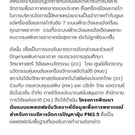
ให้หน่วยงานของรัฐจัด่ทำเครื่องมือและกลไกในการบริหาร
จัดการเพื่ออากาศสะอาดของประเทศ ซึ่งเครื่องมือและกลไก
ในการบริหารจัดการนี้มีหลายหน่วยงานเป็นเจ้าภาพกำกับดูแล
แต่เครื่องมือและกลไกในข้อ 7 ระบบเฝ้าระวังและแจ้งเตือน
คุณภาพอากาศ รวมทั้งะระบบเฝ้าระวังและแจ้งเตือนผลกระ
ทบจากมลพิษทางอากาศต่อสุขภาพ ยังไม่ถูกพัฒนาขึ้น
ดังนั้น เพื่อเป็นการรองรับมาตรการดังกล่าวและร่วมแก้
ปัญหามลพิษทางอากาศ กระทรวงการอุดมศึกษา
วิทยาศาสตร์ วิจัยและนวัตกรรม (อว.) โดย ศูนย์เชี่ยวชาญ
นวัตกรรมหุ่นยนต์และเครื่องจักรกลอัตโนมัติ (ศนย.)
สถาบันวิจัยวิทยาศาสตร์และเทคโนโลยีแห่งประเทศไทย (วว.)
ร่วมกับ กรมควบคุมมลพิษ (คพ.) และ บริษัท ไทย แอดวานซ์
อินโนเวชั่น จำกัด ภายใต้งบประมาณสนับสนุนจาก สำนักงาน
การวิจัยแห่งชาติ (วช.) จึงได้ดำเนิน
โครงการพัฒนา
ต้นแบบแพลตฟอร์มวิเคราะห์ข้อมูลเพื่อการพยากรณ์
สำหรับการบริหารจัดการปัญหาฝุ่น PM2.5
ซึ่งเป็น
แพลตฟอร์มพื้นฐานที่รองรับการทำงานดังกล่าว