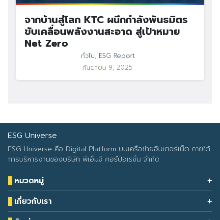
จากบ้านสู่โลก KTC ผนึกกำลังพันธมิตร
ขับเคลื่อนพลังงานสะอาด สู่เป้าหมาย
Net Zero
ทั่วไป
,
ESG Report
กันยายน 9, 2025
ESG Universe
ESG Universe คือ Digital Platform บนเครือข่ายอินเตอร์เน็ต ภายใต้
การบริหารงานของบริษัท พีเอ็มจี คอร์ปอเรชั่น จำกัด
หมวดหมู่
Health & Wellness
เกี่ยวกับเรา
Eco Icon
Our Services
ESG Data