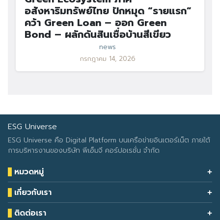
อสังหาริมทรัพย์ไทย ปักหมุด “รายแรก”
คว้า Green Loan – ออก Green
Bond – ผลักดันสินเชื่อบ้านสีเขียว
news
กรกฎาคม 14, 2026
ESG Universe
ESG Universe คือ Digital Platform บนเครือข่ายอินเตอร์เน็ต ภายใต้
การบริหารงานของบริษัท พีเอ็มจี คอร์ปอเรชั่น จำกัด
หมวดหมู่
Health & Wellness
เกี่ยวกับเรา
Eco Icon
Our Services
ESG Data
ติดต่อเรา
About Us