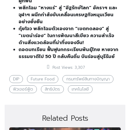
ผูกพัน
พลิกโฉม “หางแร่” สู่ “อิฐรักษ์โลก” อัคราฯ และ
จุฬาฯ ผนึกกำลังขับเคลื่อนเศรษฐกิจหมุนเวียน
อย่างยั่งยืน
กุ้ยโจว พลิกโฉมตัวเองจาก “เขตทดลอง” สู่
“เขตนำร่อง” ในการพัฒนาสีเขียว ความสำเร็จ
ด้านสิ่งแวดล้อมที่น่าทึ่งของจีน!
ถอดบทเรียน ฟื้นฟูนกกระเรียนพันธุ์ไทย หายจาก
ธรรมชาติไป 50 ปี กลับคืนถิ่น บินร่อนสู่บุรีรัมย์
Post Views:
3,307
DIP
Future Food
กรมทรัพย์สินทางปัญญา
ฟิวเจอร์ฟู้ด
สิทธิบัตร
เทคโนโลยี
Related Posts