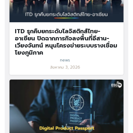
ITD รุกคืบยกระดับโลจิสติกส์ไทย-
อาเซียน ปิดฉากภารกิจลงพื้นที่อีสาน-
เวียงจันทน์ หนุนโครงข่ายระบบรางเชื่อม
โยงภูมิภาค
news
สิงหาคม 3, 2026