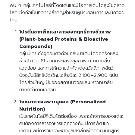
พบ 4 กลุ่มเทคโนโลยีที่โดดเด่นและมีโอกาสเติบโตสูงในตลาด
โลก ซึ่งถือเป็นทิศทางสำคัญสำหรับผู้ประกอบการและนักวิจัย
ไทย
โปรตีนจากพืชและสารออกฤทธิ์ทางชีวภาพ
(Plant-based Proteins & Bioactive
Compounds)
กลุ่มนี้เคยถึงจุดอิ่มตัวก่อนกลับมาเติบโตอีกครั้งหลัง
ช่วงโควิด-19 จากกระแสรักสุขภาพ นโยบายสิ่ง
แวดล้อม และการให้ความสำคัญต่อสวัสดิภาพสัตว์
ปัจจุบันมีสิทธิบัตรใหม่เฉลี่ยปีละ 2,100–2,900 ฉบับ
โดยส่วนใหญ่เป็นของสถาบันวิจัยและมหาวิทยาลัย
มากกว่าภาคเอกชน
โภชนาการเฉพาะบุคคล (Personalized
Nutrition)
เป็นเทคโนโลยีที่เติบโตต่อเนื่อง เพราะร่างกายของแต่ละ
คนต้องการสารอาหารแตกต่างกัน มีการพัฒนา
เทคโนโลยีการวิเคราะห์ข้อมูลเชิงลึกเพื่อออกแบบสูตร