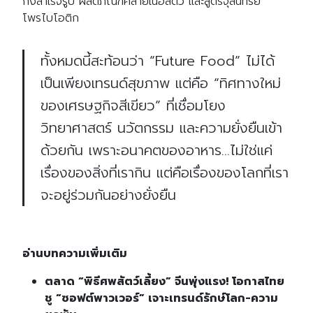
กึ่งสำเร็จรูป ผลิตภัณฑ์คล้ายเนื้อสัตว์ และสูตรจุลินทรีย์
โพรไบโอติก
ทั้งหมดนี้สะท้อนว่า “Future Food” ไม่ได้
เป็นเพียงเทรนด์สุขภาพ แต่คือ “ทิศทางใหม่
ของเศรษฐกิจสีเขียว” ที่เชื่อมโยง
วิทยาศาสตร์ นวัตกรรม และความยั่งยืนเข้า
ด้วยกัน เพราะอนาคตของอาหาร…ไม่ใช่แค่
เรื่องของสิ่งที่เรากิน แต่คือเรื่องของโลกที่เรา
จะอยู่ร่วมกันอย่างยั่งยืน
อ่านบทความเพิ่มเติม
ตลาด “พิธีศพสัตว์เลี้ยง” จีนพุ่งแรง! โอกาสไทย
ชู “ซอฟต์พาวเวอร์” เจาะเทรนด์รักษ์โลก-ความ