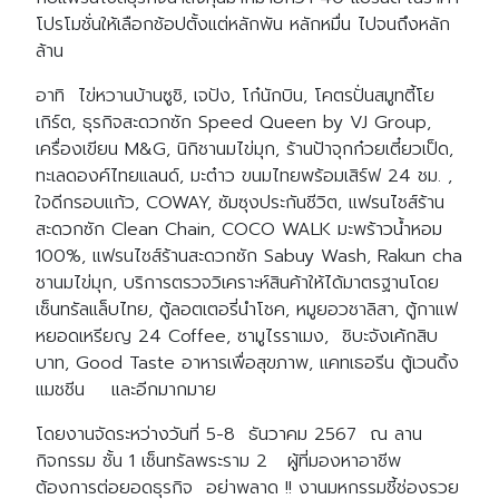
โปรโมชั่นให้เลือกช้อปตั้งแต่หลักพัน หลักหมื่น ไปจนถึงหลัก
ล้าน
อาทิ ไข่หวานบ้านซูชิ, เจปัง, โก๋นักบิน, โคตรปั่นสมูทตี้โย
เกิร์ต, ธุรกิจสะดวกซัก Speed Queen by VJ Group,
เครื่องเขียน M&G, นิกิชานมไข่มุก, ร้านป้าจุกก๋วยเตี๋ยวเป็ด,
ทะเลดองค์ไทยแลนด์, มะต๋าว ขนมไทยพร้อมเสิร์ฟ 24 ชม. ,
ใจดีกรอบแก้ว, COWAY, ซัมซุงประกันชีวิต, แฟรนไชส์ร้าน
สะดวกซัก Clean Chain, COCO WALK มะพร้าวน้ำหอม
100%, แฟรนไชส์ร้านสะดวกซัก Sabuy Wash, Rakun cha
ชานมไข่มุก, บริการตรวจวิเคราะห์สินค้าให้ได้มาตรฐานโดย
เซ็นทรัลแล็บไทย, ตู้ลอตเตอรี่นำโชค, หมูยอวชาลิสา, ตู้กาแฟ
หยอดเหรียญ 24 Coffee, ซามูไรราเมง, ชิบะจังเค้กสิบ
บาท, Good Taste อาหารเพื่อสุขภาพ, แคทเธอรีน ตู้เวนดิ้ง
แมชชีน และอีกมากมาย
โดยงานจัดระหว่างวันที่ 5-8 ธันวาคม 2567 ณ ลาน
กิจกรรม ชั้น 1 เซ็นทรัลพระราม 2 ผู้ที่มองหาอาชีพ
ต้องการต่อยอดธุรกิจ อย่าพลาด !! งานมหกรรมชี้ช่องรวย