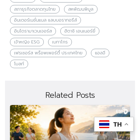
สภาธุรกิจตลาดทุนไทย
สหพัฒนพิบูล
อินเตอร์เนชั่นแนล แลบบอราทอรีส์
อินโดรามาเวนเจอร์ส
ฮิตาชิ เอนเนอร์ยี่
เจ้าหญิง ESG
เบทาโกร
เฟรเซอร์ส พร็อพเพอร์ตี้ ประเทศไทย
แอลจี
โบลท์
Related Posts
TH