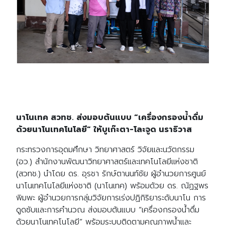
นาโนเทค สวทช. ส่งมอบต้นแบบ “เครื่องกรองน้ำดื่ม
ด้วยนาโนเทคโนโลยี” ให้บูเก๊ะตา-โละจูด นราธิวาส
กระทรวงการอุดมศึกษา วิทยาศาสตร์ วิจัยและนวัตกรรม
(อว.) สำนักงานพัฒนาวิทยาศาสตร์และเทคโนโลยีแห่งชาติ
(สวทช.) นำโดย ดร. อุรชา รักษ์ตานนท์ชัย ผู้อำนวยการศูนย์
นาโนเทคโนโลยีแห่งชาติ (นาโนเทค) พร้อมด้วย ดร. ณัฏฐพร
พิมพะ ผู้อำนวยการกลุ่มวิจัยการเร่งปฏิกิริยาระดับนาโน การ
ดูดซับและการคำนวณ ส่งมอบต้นแบบ “เครื่องกรองน้ำดื่ม
ด้วยนาโนเทคโนโลยี” พร้อมระบบติดตามคุณภาพน้ำและ