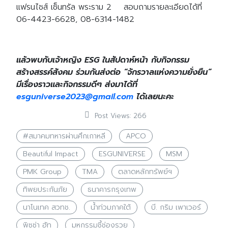
แฟรนไชส์ เซ็นทรัล พระราม 2 สอบถามรายละเอียดได้ที่
06-4423-6628, 08-6314-1482
แล้วพบกับเจ้าหญิง ESG ในสัปดาห์หน้า กับกิจกรรม
สร้างสรรค์สังคม ร่วมกันส่งต่อ “จักรวาลแห่งความยั่งยืน”
มีเรื่องราวและกิจกรรมดีๆ ส่งมาได้ที่
esguniverse2023@gmail.com
ได้เลยนะคะ
Post Views:
266
#สมาคมทหารผ่านศึกเกาหลี
APCO
Beautiful Impact
ESGUNIVERSE
MSM
PMK Group
TMA
ตลาดหลักทรัพย์ฯ
ทิพยประกันภัย
ธนาคารกรุงเทพ
นาโนเทค สวทช.
น้ำท่วมภาคใต้
บี. กริม เพาเวอร์
พิซซ่า ฮัท
มหกรรมชี้ช่องรวย