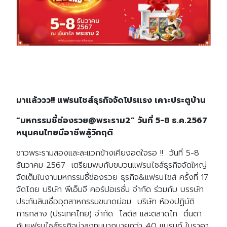
มาแล้ววว!! แฟรนไชส์ธุรกิจจัดโปรแรง เคาะประตูบ้าน
“มหกรรมชี้ช่องรวย@พระราม2” วันที่ 5-8 ธ.ค.2567
หนุนคนไทยมีอาชีพสู้วิกฤติ
ชาวพระรามสองและละแวกข้างเคียงอดใจรอ !! วันที่ 5-8
ธันวาคม 2567 เตรียมพบกับขบวนแฟรนไชส์ธุรกิจจัดใหญ่
จัดเต็มในงานมหกรรมชี้ช่องรวย ธุรกิจ&แฟรนไชส์ ครั้งที่ 17
จัดโดย บริษัท พีเอ็มจี คอร์ปอเรชั่น จำกัด ร่วมกับ บรรษัท
ประกันสินเชื่ออุตสาหกรรมขนาดย่อม บริษัท ห้องปฏิบัติ
การกลาง (ประเทศไทย) จำกัด โลตัส และตลาดไท ตื่นตา
กับแฟรนไชส์ธุรกิจน่าลงทุนมากมายกว่า 40 แบรนด์ ในราคา