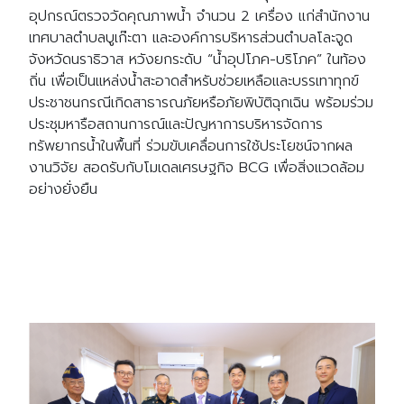
อุปกรณ์ตรวจวัดคุณภาพน้ำ จำนวน 2 เครื่อง แก่สำนักงาน
เทศบาลตำบลบูเก๊ะตา และองค์การบริหารส่วนตำบลโละจูด
จังหวัดนราธิวาส หวังยกระดับ “น้ำอุปโภค-บริโภค” ในท้อง
ถิ่น เพื่อเป็นแหล่งน้ำสะอาดสำหรับช่วยเหลือและบรรเทาทุกข์
ประชาชนกรณีเกิดสาธารณภัยหรือภัยพิบัติฉุกเฉิน พร้อมร่วม
ประชุมหารือสถานการณ์และปัญหาการบริหารจัดการ
ทรัพยากรน้ำในพื้นที่ ร่วมขับเคลื่อนการใช้ประโยชน์จากผล
งานวิจัย สอดรับกับโมเดลเศรษฐกิจ BCG เพื่อสิ่งแวดล้อม
อย่างยั่งยืน