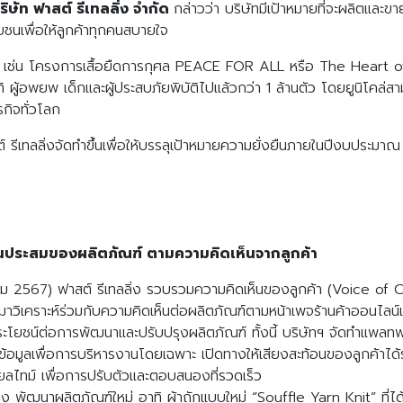
ริษัท ฟาสต์ รีเทลลิ่ง จำกัด
กล่าวว่า บริษัทมีเป้าหมายที่จะผลิตและขาย
ุษยชนเพื่อให้ลูกค้าทุกคนสบายใจ
เช่น โครงการเสื้อยืดการกุศล PEACE FOR ALL หรือ The Heart of 
ผู้อพยพ เด็กและผู้ประสบภัยพิบัติไปแล้วกว่า 1 ล้านตัว โดยยูนิโคล่
รกิจทั่วโลก
เทลลิ่งจัดทำขึ้นเพื่อให้บรรลุเป้าหมายความยั่งยืนภายในปีงบประมาณ 
วนประสมของผลิตภัณฑ์ ตามความคิดเห็นจากลูกค้า
ม 2567) ฟาสต์ รีเทลลิ่ง รวบรวมความคิดเห็นของลูกค้า (Voice of C
ค้ามาวิเคราะห์ร่วมกับความคิดเห็นต่อผลิตภัณฑ์ตามหน้าเพจร้านค้าออนไล
นประโยชน์ต่อการพัฒนาและปรับปรุงผลิตภัณฑ์ ทั้งนี้ บริษัทฯ จัดทำแพล
มูลเพื่อการบริหารงานโดยเฉพาะ เปิดทางให้เสียงสะท้อนของลูกค้าได้ร
ียลไทม์ เพื่อการปรับตัวและตอบสนองที่รวดเร็ว
ลิ่ง พัฒนาผลิตภัณฑ์ใหม่ อาทิ ผ้าถักแบบใหม่ “Souffle Yarn Knit” ที่ไ