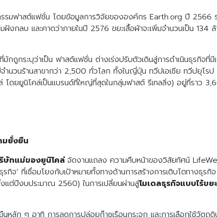
รมฟาสต์แฟชั่น โดยข้อมูลการวิจัยขององค์กร Earth.org ปี 2566 ระบุว
นหลุมฝังกลบ และคาดว่าภายในปี 2576 ขยะเสื้อผ้าจะเพิ่มจำนวนเป็น 134 ล้า
มักถูกระบุว่าเป็น ฟาสต์แฟชั่น ต่างเร่งปรับตัวเดินสู่การดำเนินธุรกิจที่ม
บันมีจำนวนร้านสาขากว่า 2,500 ทั่วโลก ทั้งในญี่ปุ่น ทวีปเอเชีย ทวีปย
 โดยยูนิโคล่เป็นแบรนด์ที่ใหญ่ที่สุดในกลุ่มฟาสต์ รีเทลลิ่ง) อยู่ที่ราว 3
ามยั่งยืน
ริษัทแม่ของยูนิโคล่
จัดงานแถลง ความคืบหน้าของวิสัยทัศน์ LifeWear
ุรกิจ’ ที่เชื่อมโยงกับเป้าหมายทั้งทางด้านการสร้างการเติบโตทางธุรกิ
ั้งแต่ปีงบประมาณ 2560) ในการเปลี่ยนผ่านสู่
โมเดลธุรกิจแบบไร้ขยะ
ยืนหลัก ๆ อาทิ การลดการปล่อยก๊าซเรือนกระจก และการเลือกใช้วัตถุดิบท