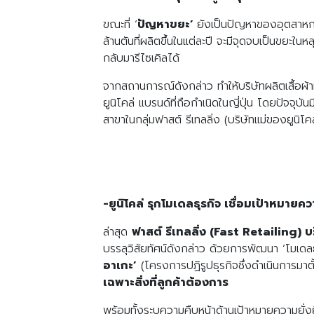
ขณะที่ ‘
ปัญหาขยะ’
ยังเป็นปัญหาของอุตสาหกร
ล้านตันที่ผลิตขึ้นในแต่ละปี จะมีจุดจบเป็นขยะใ
กลับมารีไซเคิลได้
จากสถานการณ์ดังกล่าว ทำให้บริษัทผลิตเสื้อผ้าที่
ยูนิโคล่ แบรนด์ที่ถือกำเนิดในญี่ปุ่น โดยปัจจุ
สาขาในกลุ่มฟาสต์ รีเทลลิ่ง (บริษัทแม่ของยูนิโคล่
-ยูนิโคล่ รุกโมเดลธุรกิจ เชื่อมเป้าหมายคว
ล่าสุด
ฟาสต์ รีเทลลิ่ง (Fast Retailing) บ
บรรลุวิสัยทัศน์ดังกล่าว ด้วยการพัฒนา ‘โมเดลธ
อาเกะ’
(โครงการปฏิรูปธุรกิจซึ่งดำเนินการมาต
เฉพาะสิ่งที่ลูกค้าต้องการ
พร้อมทั้งระบุความคืบหน้าด้านเป้าหมายความยั่ง