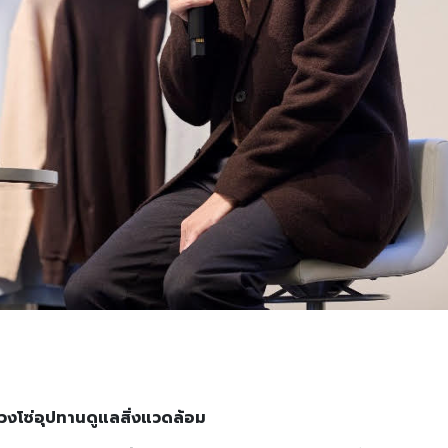
่วงโซ่อุปทานดูแลสิ่งแวดล้อม