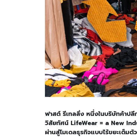
ฟาสต์ รีเทลลิ่ง หนึ่งในบริษัทค้าป
วิสัยทัศน์ LifeWear = a New Ind
ผ่านสู่โมเดลธุรกิจแบบไร้ขยะเต็มตัว