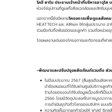
โคจิ ยาไน ประธานเจ้าหน้าที่บริหารอาวุโส บ
ห่วงโซ่อุปทานที่ดูแลทั้งสิ่งแวดล้อมและสิทธิมน
นอกจากนี้ยังมีหลาย
โครงการเพื่อดูแลสังคม
HEATTECH และ AIRism ให้กลุ่มเปราะบาง อาทิ 
ร่วมมือกับทั้งพันธมิตรและลูกค้า รวมถึงหน่วยธุ
โดยผลงานเด่นของโครงการและกิจกรรมที่ฟาสต์ รี
-พัฒนาและปรับปรุงผลิตภัณฑ์รวมถึง ส่
ในปีงบประมาณ 2567 (สิ้นสุดเดือนสิงหาค
นำข้อเสนอแนะที่ได้รับผ่านศูนย์บริการลูก
ร้านโดยตรงจนได้รับข้อมูลเบื้องลึกที่เป็
2566 โดยมีวัตถุประสงค์ในการบูรณาการข้อ
การดำเนินธุรกิจทั่วโลกของบริษัทฯ แบบเร
ความคิดเห็นจากลูกค้าช่วยให้ ฟาสต์ รีเทล