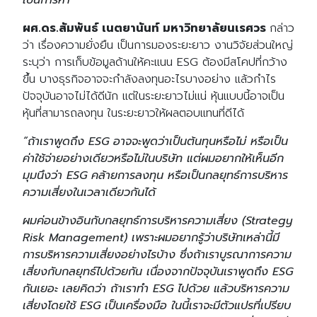
ผศ.ดร.สัมพันธ์ เนตยานันท์ มหาวิทยาลัยนเรศวร
กล่าว
ว่า เรื่องความยั่งยืน เป็นการมองระยะยาว งานวิจัยส่วนใหญ่
ระบุว่า การเก็บข้อมูลด้านให้คะแนน ESG ต้องมีสโคปที่กว้าง
ขึ้น บางธุรกิจอาจจะกำลังลงทุนอะไรบางอย่าง แล้วกำไร
ปัจจุบันอาจไม่ได้ดีนัก แต่ในระยะยาวไม่แน่ หุ้นแบบนี้อาจเป็น
หุ้นที่สามารถลงทุน ในระยะยาวให้ผลตอบแทนที่ดีได้
“ถ้าเราพูดถึง ESG อาจจะพูดว่าเป็นต้นทุนหรือไม่ หรือเป็น
ค่าใช้จ่ายอย่างเดียวหรือไม่ในบริษัท แต่ผมอยากให้เห็นอีก
มุมนึงว่า ESG คล้ายการลงทุน หรือเป็นกลยุทธ์การบริหาร
ความเสี่ยงในเวลาเดียวกันได้
ผมค่อนข้างอินกับกลยุทธ์การบริหารความเสี่ยง (Strategy
Risk Management) เพราะผมอยากรู้ว่าบริษัทเหล่านี้มี
การบริหารความเสี่ยงอย่างไรบ้าง ซึ่งถ้าเราบูรณาการความ
เสี่ยงกับกลยุทธ์ไปด้วยกัน เนื่องจากปัจจุบันเราพูดถึง ESG
กันเยอะ เลยคิดว่า ถ้าเราทำ ESG ไปด้วย แล้วบริหารความ
เสี่ยงโดยใช้ ESG เป็นเครื่องมือ ในนี้เราจะมีตัวแปรที่เปรียบ