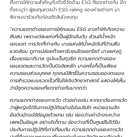
ถึงการให้ความสำคัญกับตัวชี้วัดด้าน ESG ที่แตกต่างกัน อีก
ทั้งระบุว่า ผู้ลงทุนควรนำ ESG rating ของค่ายต่างๆ มา
พิจารณาร่วมกันก่อนตัดสินใจลงทุน
“ความแตกต่างของการให้คะแนน ESG อาจทำให้เกิดความ
สับสน เพราะแต่ละแห่งที่เป็นผู้จัดอันดับ ล้วนมีน้ำหนัก
ขอบเขต การวัดที่ต่างกัน บางแห่งให้น้ำหนักไปที่ด้านสิ่ง
แวดล้อม ดูการปล่อยก๊าซคาร์บอนไดออกไซด์ บางแห่งดู
เรื่องธรรมาภิบาล ดูประเด็นทุจริต ความแตกต่างของ
ขอบเขตและการวัดเป็นปัจจัยหลัก บางครั้งก็เป็นเพียง
ความชอบส่วนบุคคล ทุกคนมีสิทธิ์ในความชอบของตนเอง
การสำรวจแบบรวดเร็วที่ไม่ใช่เชิงวิทยาศาสตร์ แสดงให้เห็น
Search
Search
ว่ามีชุดความชอบที่แตกต่างกันมากกว่า
for:
ความแตกต่างของการวัด ตัวอย่างเช่น หากเราต้องการวัด
ว่าผู้หญิงได้รับการปฏิบัติอย่างไรในบริษัท หน่วยงานจัด
อันดับมักจะใช้ข้อมูลตัวแทน เช่น ช่องว่างค่าจ้างระหว่าง
เพศเป็นข้อมูล อย่างไรก็ตาม ช่องว่างที่เป็นศูนย์ไม่ได้รับ
ประกันการปฏิบัติที่เท่าเทียมกัน ความแตกต่างของการวัด
บ่งชี้ถึงความพยายามที่แตกต่างในการวัดปัญหาเดียวกัน