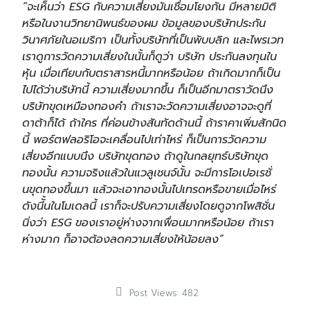
“จะเห็นว่า ESG กับความเสี่ยงมันเชื่อมโยงกัน มีหลายมิติ
หรือในงานวิทยานิพนธ์ของผม ข้อมูลของบริษัทประกัน
วินาศภัยในอเมริกา เป็นทั้งบริษัทที่เป็นพับบลิก และไพรเวท
เราดูการวัดความเสี่ยงในนั้นก็ดูว่า บริษัท ประกันลงทุนใน
หุ้น เมื่อเทียบกับตราสารหนี้มากหรือน้อย ถ้าเกิดมากก็เป็น
ไปได้ว่าบริษัทนี้ ความเสี่ยงมากขึ้น ก็เป็นอีกมาตราวัดนึง
บริษัทขุดเหมืองทองคำ ถ้าเราจะวัดความเสี่ยงอาจจะดูที่
ดาต้าก็ได้ ถ้าใคร ที่ค่อนข้างสันทัดด้านนี้ ถ้าราคาเพิ่มสักนิด
นี้ พอร์ตฟลอริโอจะเคลื่อนไปเท่าไหร่ ก็เป็นการวัดความ
เสี่ยงอีกแบบนึง บริษัทขุดทอง ถ้าดูในกลยุทธ์บริษัทขุด
ทองนั้น ความจริงแล้วในแวลูเชนจ์นั้น จะมีการโอเปอเรชั่
นขุดทองขึ้นมา แล้วจะเอาทองนั้นไปเทรดหรือขายเมื่อไหร่
ดังนีั้นในโมเดลนี้ เราก็จะปรับความเสี่ยงโดยดูจากโพสิชั่น
นิ่งว่า ESG ของเราอยู่ห่างจากเพื่อนมากหรือน้อย ถ้าเรา
ห่างมาก ก็อาจต้องลดความเสี่ยงให้น้อยลง”
Post Views:
482