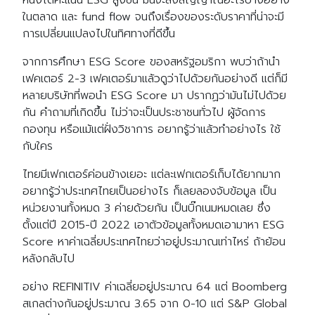
ในตลาด และ fund flow จนถึงเรื่องของระดับราคาที่น่าจะมี
การเปลี่ยนแปลงไปในทิศทางที่ดีขึ้น
จากการศึกษา ESG Score ของสหรัฐอมริกา พบว่าถ้านำ
เฟคเตอร์ 2-3 เฟคเตอร์มาแล้วดูว่าไปด้วยกันอย่างดี แต่ก็มี
หลายบริษัทที่พอนำ ESG Score มา ปรากฏว่ามันไม่ไปด้วย
กัน คำถามที่เกิดขึ้น ไม่ว่าจะเป็นประชาชนทั่วไป ผู้จัดการ
กองทุน หรือแม้แต่ฝั่งวิชาการ อยากรู้ว่าแล้วทำอย่างไร ใช้
กับใคร
ไทยมีเฟกเตอร์ค่อนข้างเยอะ แต่ละเฟกเตอร์เก็บได้ยากมาก
อยากรู้ว่าประเทศไทยเป็นอย่างไร ก็เลยลองจับข้อมูล เป็น
หน่วยงานทั้งหมด 3 ค่ายด้วยกัน เป็นบิ๊กเนมหมดเลย ซึ่ง
ตั้งแต่ปี 2015-ปี 2022 เอาตัวข้อมูลทั้งหมดเอามาหา ESG
Score หาค่าเฉลี่ยประเทศไทยว่าอยู่ประมาณเท่าไหร่ ถ้าย้อน
หลังกลับไป
อย่าง REFINITIV ค่าเฉลี่ยอยู่ประมาณ 64 แต่ Boomberg
สเกลต่างกันอยู่ประมาณ 3.65 จาก 0-10 แต่ S&P Global