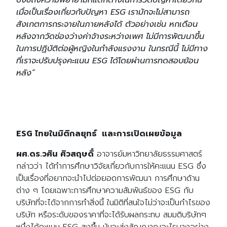
เมื่อเป็นเรื่องเกี่ยวกับปัญหา ESG เรามักจะไม่สามารถ
สังเกตการกระจายในภายหลังได้ ตัวอย่างเช่น หกเดือน
หลังจากวัดช่องว่างค่าจ้างระหว่างเพศ ไม่มีการพัฒนาขึ้น
ในการปฏิบัติต่อผู้หญิงในกำลังแรงงาน ในกรณีนี้ ไม่มีทาง
ที่เราจะปรับปรุงคะแนน ESG ได้โดยผ่านการทดสอบย้อน
หลัง”
ESG ไทยในมิติกลยุทธ์ และการเปิดเผยข้อมูล
ผศ.ดร.วศิน ศิวสฤษดิ์
อาจารย์มหาวิทยาลัยธรรมศาสตร์
กล่าวว่า ได้ทำการศึกษาวิจัยเกี่ยวกับการให้คะแนน ESG ซึ่ง
เป็นเรื่องที่
อยากจะนำไปต่อยอดการพัฒนา การศึกษาด้าน
ต่าง ๆ โดยเฉพาะการศึกษา
ความสัมพันธ์ของ ESG กับ
บริษัทที่จะได้จากการทำสิ่งนี้
ในมิติที่สนใจไม่ว่าจะเป็นกำไรของ
บริษัท หรือระดับของราคาที่จะได้รับผลกระทบ
สมมติบริษัทๆ
หนึ่ง
ได้คะแนน ESG สูงขึ้น มันจะส่งสัญญาณอะไรบางอย่าง