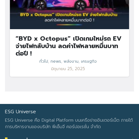
“BYD x Octopus” เปิดเกมใหม่รถ EV
จ่ายไฟกลับบ้าน ลดค่าไฟหลายหมื่นบาท
ต่อปี !
ทั่วไป
,
news
,
พลังงาน
,
เศรษฐกิจ
มิถุนายน 25, 2025
ESG Universe
ESG Universe คือ Digital Platform บนเครือข่ายอินเตอร์เน็ต ภายใต้
การบริหารงานของบริษัท พีเอ็มจี คอร์ปอเรชั่น จำกัด