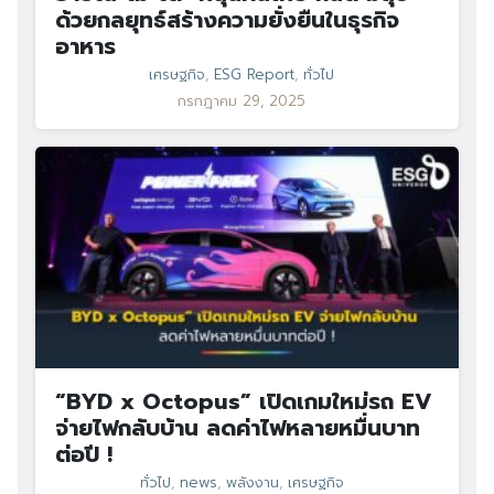
ด้วยกลยุทธ์สร้างความยั่งยืนในธุรกิจ
อาหาร
เศรษฐกิจ
,
ESG Report
,
ทั่วไป
กรกฎาคม 29, 2025
“BYD x Octopus” เปิดเกมใหม่รถ EV
จ่ายไฟกลับบ้าน ลดค่าไฟหลายหมื่นบาท
ต่อปี !
ทั่วไป
,
news
,
พลังงาน
,
เศรษฐกิจ