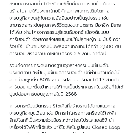
สังคมคาร์บอนต่ำ ได้สะท้อนให้เห็นถึงความร่วมมือ ในการ
สร้างโอกาสให้ประเทศไทยมีศักยภาพในการเติบโตทาง
เศรษฐกิจควบคู่กับความยั่งยืนอย่างเป็นรูปธรรม เช่น
สามารถยกระดับคุณภาพชีวิตชุมชนเกษตรกร มีอาชีพ มีราย
ได้เพิ่ม ผ่านโครงการสระบุรีแซนด์บอกซ์ เมืองต้นแบบ
คาร์บอนต่ำ ด้วยการส่งเสริมชุมชนให้ปลูกหญ้า เนเปียร์ กว่า
ร้อยไร่ นำมาแปรรูปเป็นพลังงานทดแทนได้กว่า 2,500 ตัน
คาร์บอน สร้างรายได้ให้เกษตรกร 2.5 ล้านบาทต่อปี
รวมถึงการยกระดับมาตรฐานอุตสาหกรรมปูนซีเมนต์ใน
ประเทศไทย ให้เป็นปูนซีเมนต์คาร์บอนต่ำ ปีที่ผ่านมาจนถึงปีนี้
คาดน่าจะสูงถึง 80% ลดการปล่อยคาร์บอนได้ 1.7 ล้านตัน
คาร์บอน และตั้งเป้าหมายให้ไทยเป็นประเทศแรกในเอเชียที่ไม่ใช้
ปูนปล่อยคาร์บอนสูงภายในปี 2568
การยกระดับนวัตกรรม รีไซเคิลที่สร้างรายได้ตามแนวทาง
เศรษฐกิจหมุนเวียน เช่น มีการทำโครงการเครื่องใช้ไฟฟ้า
รักษ์โลกที่เป็นความร่วมมือระหว่างโฮมโปรและเอสซีจี นำ
เครื่องใช้ไฟฟ้าที่ใช้แล้ว มารีไซเคิลในรูปแบบ Closed Loop