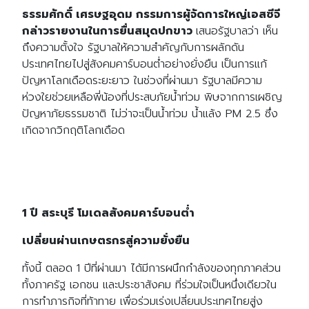
ธรรมศักดิ์ เศรษฐอุดม กรรมการผู้จัดการใหญ่เอสซีจี
กล่าวรายงานในการยื่นสมุดปกขาว
เสนอรัฐบาลว่า เห็น
ถึงความตั้งใจ รัฐบาลให้ความสำคัญกับการผลักดัน
ประเทศไทยไปสู่สังคมคาร์บอนต่ำอย่างยั่งยืน เป็นการแก้
ปัญหาโลกเดือดระยะยาว ในช่วงที่ผ่านมา รัฐบาลมีความ
ห่วงใยช่วยเหลือพี่น้องที่ประสบภัยน้ำท่วม พิษจากการเผชิญ
ปัญหาภัยธรรมชาติ ไม่ว่าจะเป็นน้ำท่วม น้ำแล้ง PM 2.5 ซึ่ง
เกิดจากวิกฤติโลกเดือด
1 ปี สระบุรี โมเดลสังคมคาร์บอนต่ำ
เปลี่ยนผ่านเกษตรกรสู่ความยั่งยืน
ทั้งนี้ ตลอด 1 ปีที่ผ่านมา ได้มีการผนึกกำลังของทุกภาคส่วน
ทั้งภาครัฐ เอกชน และประชาสังคม ที่ร่วมใจเป็นหนึ่งเดียวใน
การทำภารกิจที่ท้าทาย เพื่อร่วมเร่งเปลี่ยนประเทศไทยสู่ง