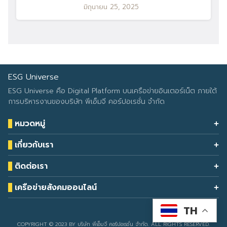
มิถุนายน 25, 2025
ESG Universe
ESG Universe คือ Digital Platform บนเครือข่ายอินเตอร์เน็ต ภายใต้
การบริหารงานของบริษัท พีเอ็มจี คอร์ปอเรชั่น จำกัด
หมวดหมู่
Health & Wellness
เกี่ยวกับเรา
Eco Icon
Our Services
ESG Data
ติดต่อเรา
About Us
โทรศัพท์: 090-549-2524
Climate Change
Contact Us
เครือข่ายสังคมออนไลน์
ESG Report
TH
Developed by
sarunyacrop
COPYRIGHT © 2023 BY บริษัท พีเอ็มจี คอร์ปอเรชั่น จำกัด. ALL RIGHTS RESERVED.