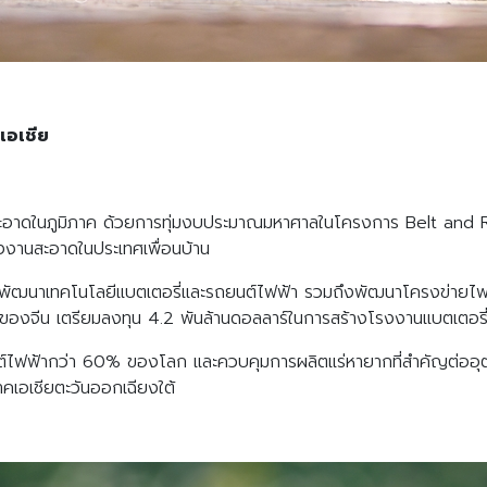
เอเชีย
านสะอาดในภูมิภาค ด้วยการทุ่มงบประมาณมหาศาลในโครงการ Belt and Ro
ังงานสะอาดในประเทศเพื่อนบ้าน
ละพัฒนาเทคโนโลยีแบตเตอรี่และรถยนต์ไฟฟ้า รวมถึงพัฒนาโครงข่ายไฟฟ้
ของจีน เตรียมลงทุน 4.2 พันล้านดอลลาร์ในการสร้างโรงงานแบตเตอรี่ใ
นต์ไฟฟ้ากว่า 60% ของโลก และควบคุมการผลิตแร่หายากที่สำคัญต่อ
าคเอเชียตะวันออกเฉียงใต้