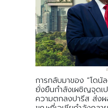
ม
การกลับมาของ “โดนัลด์
ยั่งยืนกำลังเผชิญจุดเ
ความตกลงปารีส ส่งผลใ
ขณะที่เอเชียกำลังกลา