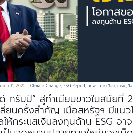
ีนาคม 11, 2025
Climate Change
,
ESG Report
,
news
,
การเมือง
,
เศรษฐกิจ
 ทรัมป์” สู่ทำเนียบขาวในสมัยที่
ปลี่ยนครั้งสำคัญ เมื่อสหรัฐฯ มี
ห้กระแสเงินลงทุนด้าน ESG อาจเป
ยเป็นจุดหมายปลายทางใหม่ของเม็ด