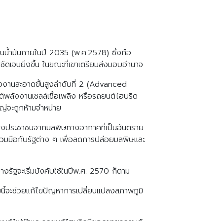
านน้ำมันภายในปี 2035 (พ.ศ.2578) ซึ่งถือ
ัดเจนยิ่งขึ้น ในขณะที่เขาเตรียมส่งมอบอำนาจ
ังงานสะอาดขั้นสูงลำดับที่ 2 (Advanced
์พลังงานเซลล์เชื้อเพลิง หรือรถยนต์ไฮบริด
ใหญ่จะถูกห้ามจำหน่าย
้องประชาชนจากมลพิษทางอากาศที่เป็นอันตราย
ร่วมมือกับรัฐต่าง ๆ เพื่อลดการปล่อยมลพิษและ
งรัฐจะเริ่มบังคับใช้ในปีพ.ศ. 2570 ก็ตาม
มนี้จะช่วยแก้ไขปัญหาการเปลี่ยนแปลงสภาพภูมิ