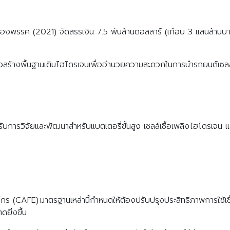
งพรรค (2021) จัดสรรเงิน 7.5 พันล้านดอลลาร์ (เกือบ 3 แสนล้านบาท)
สร้างพื้นฐานเติมไฮโดรเจนเพื่ออำนวยความสะดวกในการนำรถยนต์เซลล์เ
ารวิจัยและพัฒนาสำหรับแบตเตอรี่ขั้นสูง เซลล์เชื้อเพลิงไฮโดรเจน และ
กร (CAFE):มาตรฐานเหล่านี้กำหนดให้ต้องปรับปรุงประสิทธิภาพการใช้เช
ดยิ่งขึ้น