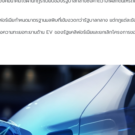
วงคมนาคมได้ผ่านกฎระเบียบของรัฐบาลกลางซึ่งคาดว่าจะผลักดันให้ร
ร์เนียกำหนดมาตรฐานมลพิษที่เข้มงวดกว่ารัฐบาลกลาง แต่กฎแต่ละข้อ
ดขวางความทะเยอทะยานด้าน EV ของรัฐแคลิฟอร์เนียและยกเลิกโครงการ