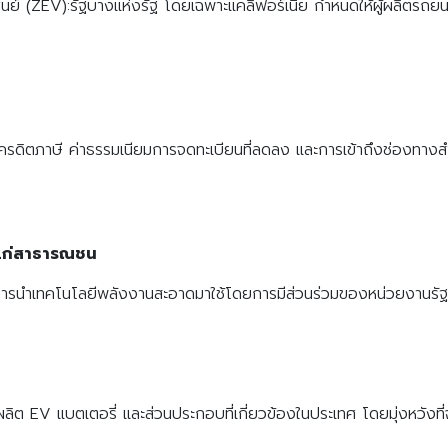
นย์ (ZEV):รัฐบางแห่งรัฐ โดยเฉพาะแคลิฟอร์เนีย กำหนดให้ผู้ผลิตรถย
 เครดิตภาษี ค่าธรรมเนียมการจดทะเบียนที่ลดลง และการเข้าถึงช่องทา
้แก่สาธารณชน
ารนำเทคโนโลยีพลังงานสะอาดมาใช้โดยการมีส่วนร่วมของหน่วยงานรัฐบาล
ผลิต EV แบตเตอรี่ และส่วนประกอบที่เกี่ยวข้องในประเทศ โดยมุ่งหวังที