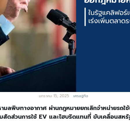
มกราคม 15, 2025
เศรษฐกิจ
ญหามลพิษทางอากาศ ผ่านกฎหมายยกเลิกจำหน่ายรถใช้น
มสัดส่วนการใช้ EV และไฮบริดแทนที่ ขับเคลื่อนสหรัฐ
ศ