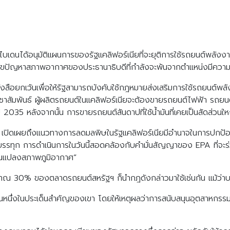
บเดนได้อนุมัติแผนการของรัฐแคลิฟอร์เนียที่จะยุติการใช้รถยนต์พลังง
งแก้ไขปัญหาสภาพอากาศของประธานาธิบดีที่กำลังจะพ้นจากตำแหน่งมีความช
สือยกเว้นเพื่อให้รัฐสามารถบังคับใช้กฎหมายส่งเสริมการใช้รถยนต์พล
ชาสัมพันธ์ ผู้ผลิตรถยนต์ในแคลิฟอร์เนียจะต้องขายรถยนต์ไฟฟ้า รถยนต
ปี 2035 หลังจากนั้น การขายรถยนต์สันดาปที่ใช้น้ำมันที่เคยเป็นสัดส่วน
PA เปิดเผยถึงแนวทางการลดมลพิษในรัฐแคลิฟอร์เนียมีอำนาจในการปกป
ละรถบรรทุก การดำเนินการในวันนี้สอดคล้องกับคำมั่นสัญญาของ EPA ที่จะ
่ยนแปลงสภาพภูมิอากาศ”
ประมาณ 30% ของตลาดรถยนต์สหรัฐฯ ก็นำกฎดังกล่าวมาใช้เช่นกัน แม้ว่าบา
็นหนึ่งในประเด็นสำคัญของเขา โดยให้เหตุผลว่าการสนับสนุนอุตสาหกรร