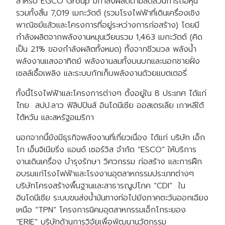
สำหรับ EGCO Group มีกำลังผลิตตามสัดส่วนการถือหุ้น
รวมทั้งสิ้น 7,019 เมกะวัตต์ (รวมโรงไฟฟ้าที่เดินเครื่องเชิง
พาณิชย์แล้วและโครงการที่อยู่ระหว่างการก่อสร้าง) โดยมี
กำลังผลิตจากพลังงานหมุนเวียนรวม 1,463 เมกะวัตต์ (คิด
เป็น 21% ของกำลังผลิตทั้งหมด) ทั้งจากชีวมวล พลังน้ำ
พลังงานแสงอาทิตย์ พลังงานลมทั้งบนบกและนอกชายฝั่ง
เซลล์เชื้อเพลิง และระบบกักเก็บพลังงานด้วยแบตเตอรี่
ทั้งนี้โรงไฟฟ้าและโครงการต่างๆ ตั้งอยู่ใน 8 ประเทศ ได้แก่
ไทย สปป.ลาว ฟิลิปปินส์ อินโดนีเซีย ออสเตรเลีย เกาหลีใต้
ไต้หวัน และสหรัฐอเมริกา
นอกจากนี้ยังมีธุรกิจพลังงานที่เกี่ยวเนื่อง ได้แก่ บริษัท เอ็ก
โก เอ็นจิเนียริ่ง แอนด์ เซอร์วิส จำกัด “ESCO” ให้บริการ
งานเดินเครื่อง บำรุงรักษา วิศวกรรม ก่อสร้าง และการฝึก
อบรมแก่โรงไฟฟ้าและโรงงานอุตสาหกรรมประเภทต่างๆ
บริษัทโครงสร้างพื้นฐานและสาธารณูปโภค “CDI” ใน
อินโดนีเซีย ระบบขนส่งน้ำมันทางท่อไปยังภาคตะวันออกเฉียง
เหนือ “TPN” โครงการนิคมอุตสาหกรรมเอ็กโกระยอง
“ERIE” บริษัทด้านการวิจัยเพื่อพัฒนานวัตกรรม