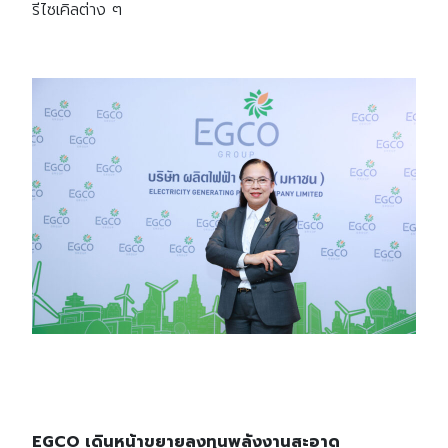
รีไซเคิลต่าง ๆ
EGCO เดินหน้าขยายลงทุนพลังงานสะอาด