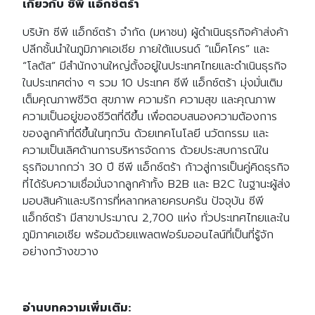
เกี่ยวกับ
ซีพี
แอ็กซ์ตร้า
บริษัท ซีพี แอ็กซ์ตร้า จำกัด
(
มหาชน
)
ผู้ดำเนินธุรกิจค้าส่งค้า
ปลีกชั้นนำในภูมิภาคเอเชีย ภายใต้แบรนด์
“
แม็คโคร
”
และ
“
โลตัส
”
มีสำนักงานใหญ่ตั้งอยู่ในประเทศไทยและดำเนินธุรกิจ
ในประเทศต่าง ๆ รวม
10
ประเทศ ซีพี แอ็กซ์ตร้า มุ่งมั่นเติม
เต็มคุณภาพชีวิต สุขภาพ ความรัก ความสุข และคุณภาพ
ความเป็นอยู่ของชีวิตที่ดีขึ้น เพื่อตอบสนองความต้องการ
ของลูกค้าที่ดีขึ้นในทุกวัน ด้วยเทคโนโลยี นวัตกรรม และ
ความเป็นเลิศด้านการบริหารจัดการ ด้วยประสบการณ์ใน
ธุรกิจมากกว่า
30
ปี ซีพี แอ็กซ์ตร้า ก้าวสู่การเป็นคู่คิดธุรกิจ
ที่ได้รับความเชื่อมั่นจากลูกค้าทั้ง
B2B
และ
B2C
ในฐานะผู้ส่ง
Search
Search
for:
มอบสินค้าและบริการที่หลากหลายครบครัน ปัจจุบัน ซีพี
แอ็กซ์ตร้า มีสาขาประมาณ
2,700
แห่ง ทั่วประเทศไทยและใน
ภูมิภาคเอเชีย พร้อมด้วยแพลตฟอร์มออนไลน์ที่เป็นที่รู้จัก
อย่างกว้างขวาง
อ่านบทความเพิ่มเติม: