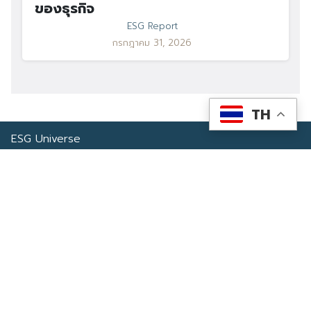
ของธุรกิจ
ESG Report
กรกฎาคม 31, 2026
TH
ESG Universe
ESG Universe คือ Digital Platform บนเครือข่ายอินเตอร์เน็ต ภายใต้
การบริหารงานของบริษัท พีเอ็มจี คอร์ปอเรชั่น จำกัด
หมวดหมู่
Health & Wellness
เกี่ยวกับเรา
Eco Icon
Our Services
ESG Data
ติดต่อเรา
About Us
โทรศัพท์: 090-549-2524
Climate Change
Contact Us
เครือข่ายสังคมออนไลน์
ESG Report