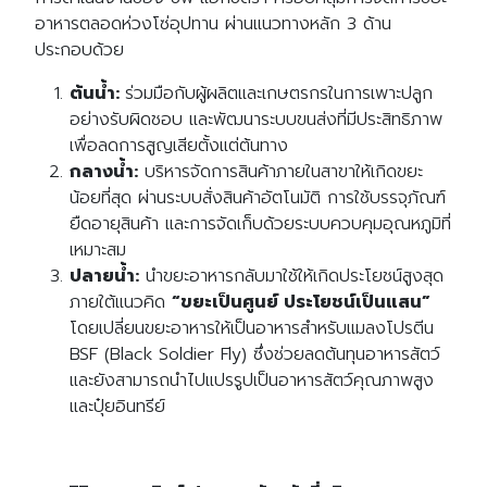
อาหารตลอดห่วงโซ่อุปทาน ผ่านแนวทางหลัก
3
ด้าน
ประกอบด้วย
ต้นน้ำ
:
ร่วมมือกับผู้ผลิตและเกษตรกรในการเพาะปลูก
อย่างรับผิดชอบ และพัฒนาระบบขนส่งที่มีประสิทธิภาพ
เพื่อลดการสูญเสียตั้งแต่ต้นทาง
กลางน้ำ
:
บริหารจัดการสินค้าภายในสาขาให้เกิดขยะ
น้อยที่สุด ผ่านระบบสั่งสินค้าอัตโนมัติ การใช้บรรจุภัณฑ์
ยืดอายุสินค้า และการจัดเก็บด้วยระบบควบคุมอุณหภูมิที่
เหมาะสม
ปลายน้ำ
:
นำขยะอาหารกลับมาใช้ให้เกิดประโยชน์สูงสุด
ภายใต้แนวคิด
“
ขยะเป็นศูนย์
ประโยชน์เป็นแสน
”
โดยเปลี่ยนขยะอาหารให้เป็นอาหารสำหรับแมลงโปรตีน
BSF
(Black Soldier Fly)
ซึ่งช่วยลดต้นทุนอาหารสัตว์
และยังสามารถนำไปแปรรูปเป็นอาหารสัตว์คุณภาพสูง
และปุ๋ยอินทรีย์