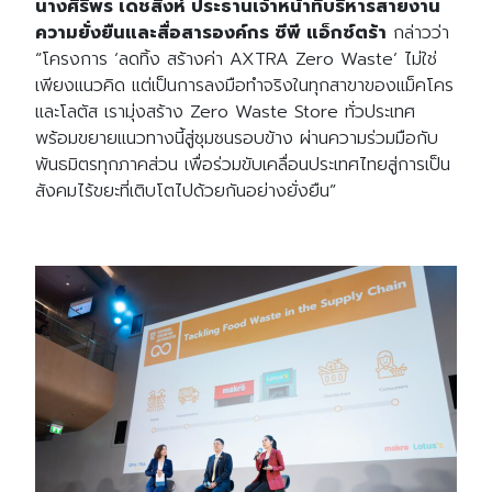
นางศิริพร
เดชสิงห์
ประธานเจ้าหน้าที่บริหารสายงาน
ความยั่งยืนและสื่อสารองค์กร
ซีพี
แอ็กซ์ตร้า
กล่าวว่า
“
โครงการ
‘
ลดทิ้ง สร้างค่า
AXTRA Zero Waste’
ไม่ใช่
เพียงแนวคิด แต่เป็นการลงมือทำจริงในทุกสาขาของแม็คโคร
และโลตัส เรามุ่งสร้าง
Zero Waste Store
ทั่วประเทศ
พร้อมขยายแนวทางนี้สู่ชุมชนรอบข้าง ผ่านความร่วมมือกับ
พันธมิตรทุกภาคส่วน เพื่อร่วมขับเคลื่อนประเทศไทยสู่การเป็น
สังคมไร้ขยะที่เติบโตไปด้วยกันอย่างยั่งยืน
”