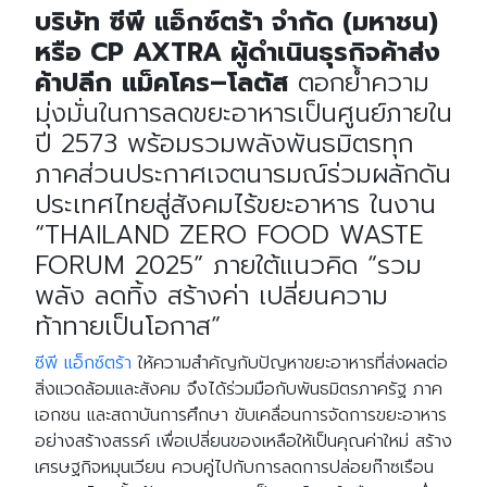
บริษัท
ซีพี
แอ็กซ์ตร้า
จำกัด
(
มหาชน
)
หรือ
CP AXTRA
ผู้ดำเนินธุรกิจค้าส่ง
ค้าปลีก
แม็คโคร
–
โลตัส
ตอกย้ำความ
มุ่งมั่นในการลดขยะอาหารเป็นศูนย์ภายใน
ปี
2573
พร้อมรวมพลังพันธมิตรทุก
ภาคส่วนประกาศเจตนารมณ์ร่วมผลักดัน
ประเทศไทยสู่สังคมไร้ขยะอาหาร ในงาน
“THAILAND ZERO FOOD WASTE
FORUM 2025”
ภายใต้แนวคิด
“
รวม
พลัง ลดทิ้ง สร้างค่า เปลี่ยนความ
ท้าทายเป็นโอกาส
”
ซีพี แอ็กซ์ตร้า
ให้ความสำคัญกับปัญหาขยะอาหารที่ส่งผลต่อ
สิ่งแวดล้อมและสังคม จึงได้ร่วมมือกับพันธมิตรภาครัฐ ภาค
เอกชน และสถาบันการศึกษา ขับเคลื่อนการจัดการขยะอาหาร
อย่างสร้างสรรค์ เพื่อเปลี่ยนของเหลือให้เป็นคุณค่าใหม่ สร้าง
เศรษฐกิจหมุนเวียน ควบคู่ไปกับการลดการปล่อยก๊าซเรือน