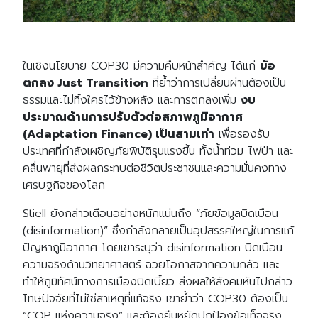
ในเชิงนโยบาย COP30 มีความคืบหน้าสำคัญ ได้แก่
ข้อ
ตกลง Just Transition
ที่ย้ำว่าการเปลี่ยนผ่านต้องเป็น
ธรรมและไม่ทิ้งใครไว้ข้างหลัง และการตกลงเพิ่ม
งบ
ประมาณด้านการปรับตัวต่อสภาพภูมิอากาศ
(Adaptation Finance) เป็นสามเท่า
เพื่อรองรับ
ประเทศที่กำลังเผชิญภัยพิบัติรุนแรงขึ้น ทั้งน้ำท่วม ไฟป่า และ
คลื่นพายุที่ส่งผลกระทบต่อชีวิตประชาชนและความมั่นคงทาง
เศรษฐกิจของโลก
Stiell ยังกล่าวเตือนอย่างหนักแน่นถึง “ภัยข้อมูลบิดเบือน
(disinformation)” ซึ่งกำลังกลายเป็นอุปสรรคใหญ่ในการแก้
ปัญหาภูมิอากาศ โดยเขาระบุว่า disinformation บิดเบือน
ความจริงด้านวิทยาศาสตร์ ฉวยโอกาสจากความกลัว และ
ทำให้ภูมิทัศน์ทางการเมืองบิดเบี้ยว ส่งผลให้สังคมหันไปกล่าว
โทษปัจจัยที่ไม่ใช่สาเหตุที่แท้จริง เขาย้ำว่า COP30 ต้องเป็น
“COP แห่งความจริง” และต้องยืนหยัดปกป้องข้อเท็จจริง