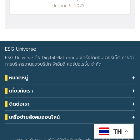
กันยายน 9, 2025
ESG Universe
ESG Universe คือ Digital Platform บนเครือข่ายอินเตอร์เน็ต ภายใต้
การบริหารงานของบริษัท พีเอ็มจี คอร์ปอเรชั่น จำกัด
หมวดหมู่
Health & Wellness
เกี่ยวกับเรา
Eco Icon
Our Services
ESG Data
ติดต่อเรา
About Us
โทรศัพท์: 090-549-2524
Climate Change
Contact Us
เครือข่ายสังคมออนไลน์
ESG Report
TH
Developed by
sarunyacrop
COPYRIGHT © 2023 BY บริษัท พีเอ็มจี คอร์ปอเรชั่น จำกัด. ALL RIGHTS RESERVED.