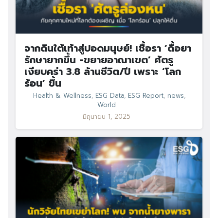
จากดินใต้เท้าสู่ปอดมนุษย์! เชื้อรา ‘ดื้อยา
รักษายากขึ้น -ขยายอาณาเขต’ ศัตรู
เงียบคร่า 3.8 ล้านชีวิต/ปี เพราะ ‘โลก
ร้อน’ ขึ้น
Health & Wellness
,
ESG Data
,
ESG Report
,
news
,
World
มิถุนายน 1, 2025