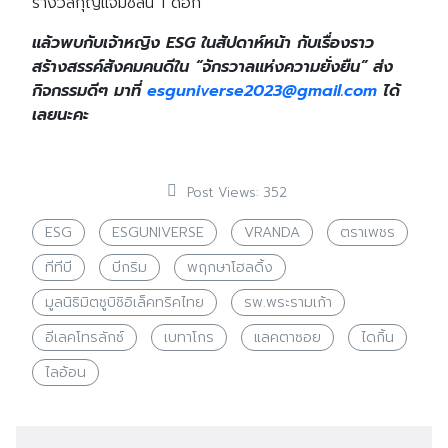
รางวัลกุญแจมิชลิน 1 ดอก
แล้วพบกับเจ้าหญิง ESG ในสัปดาห์หน้า กับเรื่องราว
สร้างสรรค์สังคมคนดีใน “จักรวาลแห่งความยั่งยืน” ส่ง
กิจกรรมดีๆ มาที่
esguniverse2023@gmail.com
ได้
เลยนะคะ
Post Views:
352
ESG
ESGUNIVERSE
VRANDA
ตราเพชร
ทีทีบี
บีกริม
พฤกษาโฮลดิ้ง
มูลนิธิมิตซูบิชิอิเล็คทริคไทย
รพ.พระรามเก้า
อีเลคโทรลักซ์
เบทาโกร
แลคตาซอย
ไดกิ้น
ไลอ้อน