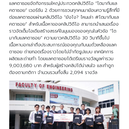
แลคตาซอยจัดกิจกรรมใหญ่ประกวดคลิปวิดีโอ “โตมากับแล
คตาซอย” เวอร์ชัน 2 ด้วยการชวนทุกคนมาย้อนความรู้สึกที่มี
ต่อแลคตาซอยผ่านคลิปวิดีโอ “ยังไง? ไหนเล่า #โตมากับแล
คตาซอย” สำหรับเนื้อหาของคลิปวิดีโอ สามารถนำเสนอเรื่อง
ราวจัดเต็มไอเดียสร้างสรรค์ในมุมมองของคุณในหัวข้อ “โต
มากับแลคตาซอย” ความยาวคลิปวิดีโอ 30 วินาทีขึ้นไป
เนื้อหาบอกเล่าถึงประสบการณ์ของคุณกับนมถั่วเหลืองแลค
ตาซอย ถ่ายทอดเรื่องราวโดยไม่จำกัดรูปแบบ เทคนิคการ
ผลิตและถ่ายทำ โดยแลคตาซอยได้เตรียมรางวัลมูลค่ารวม
9,003,680 บาท สำหรับผู้สร้างคลิปได้น่าสนใจ และทำถูก
ต้องตามกติกา จำนวนรวมทั้งสิ้น 2,094 รางวัล