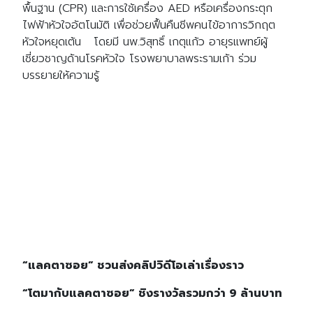
พื้นฐาน (CPR) และการใช้เครื่อง AED หรือเครื่องกระตุก
Search
Search
ไฟฟ้าหัวใจอัตโนมัติ เพื่อช่วยฟื้นคืนชีพคนไข้อาการวิกฤต
for:
หัวใจหยุดเต้น โดยมี นพ.วิสุทธิ์ เกตุแก้ว อายุรแพทย์ผู้
เชี่ยวชาญด้านโรคหัวใจ โรงพยาบาลพระรามเก้า ร่วม
บรรยายให้ความรู้
“แลคตาซอย” ชวนส่งคลิปวิดีโอเล่าเรื่องราว
“โตมากับแลคตาซอย” ชิงรางวัลรวมกว่า 9 ล้านบาท