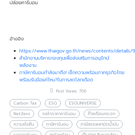
ปล่อยคาร์บอน
อ้างอิง
https://www.thaigov.go.th/news/contents/details
สำนักงานบริหารกองทุนเพื่อส่งเสริมการอนุรักษ์
พลังงาน
ภาษีคาร์บอนกำลังมาถึง! เช็กความพร้อมภาคธุรกิจไทย
พร้อมรับมือแค่ไหน?ในการลดโลกเดือด
Post Views:
706
Carbon Tax
ESG
ESGUNIVERSE
NetZero
กลไกราคาคาร์บอน
ก๊าซเรือนกระจก
ความยั่งยืน
ภาษีคาร์บอน
ภาษีสรรพสามิตน้ำมัน
ราคาคาร์บอน
ลดโลกร้อน
เป็นมิตรสิ่งแวดล้อม