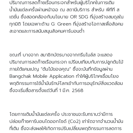
ปริมาณการลดก๊าซเรือนกระจกสำหรับผู้บริโภคในการเติม
น้ำมันแต่ละครั้งผ่านหน้าจอ ณ สถานีบริการ สำหรับ พีทีที ส
เตชั่น ซึ่งสอดคล้องกับนโยบาย OR SDG ที่มุ่งสร้างสมดุลใน
ทุกมิติ โดยเฉพาะด้าน G: Green ที่มุ่งสร้างโอกาสเพื่อสังคม
สะอาดและการสนับสนุนสังคมคาร์บอนต่ำ
ขณะที่ บางจาก สมาชิกบัตรบางจากกรีนไมล์ส จะแสดง
ปริมาณการลดก๊าซเรือนกระจก เปรียบเทียบกับการปลูกต้นไม้
ภายใต้แคมเปญ “ต้นไม้ของคุณ” ซึ่งจะบันทึกข้อมูลผ่าน
Bangchak Mobile Application ทำให้ผู้บริโภคเชื่อมโยง
พฤติกรรมการใช้น้ำมันรักษ์โลกเข้ากับการอนุรักษ์สิ่งแวดล้อม
Search
Search
for:
ซึ่งจะเริ่มสื่อสารตั้งแต่วันที่ 1 มี.ค. 2568
โดยการเติมน้ำมันแต่ละครั้ง ประชาชนจะรับทราบว่ามีการ
ปล่อยก๊าซคาร์บอนไดออกไซด์ (Co2) เท่าใดจากจำนวนน้ำมัน
ที่เติม ซึ่งจะส่งผลให้เกิดการปรับเปลี่ยนพฤติกรรมการลดการ