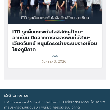
ITD รุกคืบยกระดับโลจิสติกส์ไทย-
อาเซียน ปิดฉากภารกิจลงพื้นที่อีสาน-
เวียงจันทน์ หนุนโครงข่ายระบบรางเชื่อม
โยงภูมิภาค
news
สิงหาคม 3, 2026
ESG Universe
ESG Universe คือ Digital Platform บนเครือข่ายอินเตอร์เน็ต ภายใต้
การบริหารงานของบริษัท พีเอ็มจี คอร์ปอเรชั่น จำกัด