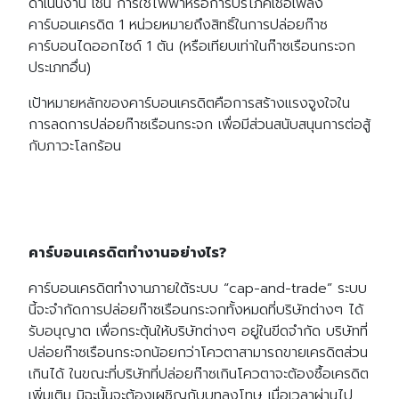
ดำเนินงาน เช่น การใช้ไฟฟ้าหรือการบริโภคเชื้อเพลิง
คาร์บอนเครดิต 1 หน่วยหมายถึงสิทธิ์ในการปล่อยก๊าซ
คาร์บอนไดออกไซด์ 1 ตัน (หรือเทียบเท่าในก๊าซเรือนกระจก
ประเภทอื่น)
เป้าหมายหลักของคาร์บอนเครดิตคือการสร้างแรงจูงใจใน
การลดการปล่อยก๊าซเรือนกระจก เพื่อมีส่วนสนับสนุนการต่อสู้
กับภาวะโลกร้อน
คาร์บอนเครดิตทำงานอย่างไร?
คาร์บอนเครดิตทำงานภายใต้ระบบ “cap-and-trade” ระบบ
นี้จะจำกัดการปล่อยก๊าซเรือนกระจกทั้งหมดที่บริษัทต่างๆ ได้
รับอนุญาต เพื่อกระตุ้นให้บริษัทต่างๆ อยู่ในขีดจำกัด บริษัทที่
ปล่อยก๊าซเรือนกระจกน้อยกว่าโควตาสามารถขายเครดิตส่วน
เกินได้ ในขณะที่บริษัทที่ปล่อยก๊าซเกินโควตาจะต้องซื้อเครดิต
เพิ่มเติม มิฉะนั้นจะต้องเผชิญกับบทลงโทษ เมื่อเวลาผ่านไป