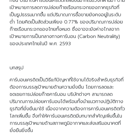
ทั้งนี้ ปริมาณคาร์บอนเครดิตที่เพิ่มขึ้นมากในช่วงที่ผ่านมา ตาม
เป้าหมายการลดการปล่อยก๊าซเรือนกระจกของภาคธุรกิจที่
เป็นรูปธรรมมากขึ้น แต่ปริมาณการซื้อขายยังคงอยู่ในระดับ
ต่ำ โดยคิดเป็นสัดส่วนเพียง 0.77% ของปริมาณการปล่อย
ก๊าซเรือนกระจกของไทยทั้งหมด ซึ่งอาจจะยังห่างไกลจาก
เป้าหมายการเป็นกลางทางคาร์บอน (Carbon Neutrality)
ของประเทศไทยในปี พ.ศ. 2593
บทสรุป
คาร์บอนเครดิตเป็นวิธีแก้ปัญหาที่ใช้งานได้จริงสำหรับธุรกิจที่
ต้องการบรรลุเป้าหมายด้านความยั่งยืน โดยการลดและ
ชดเชยการปล่อยก๊าซคาร์บอน บริษัทต่างๆ สามารถลด
ปริมาณการปล่อยคาร์บอนได้พร้อมทั้งนำแนวทางปฏิบัติทาง
ธุรกิจที่ยั่งยืนมาใช้ เนื่องจากความต้องการคาร์บอนเครดิตทั่ว
โลกเพิ่มขึ้น จึงทำให้คาร์บอนเครดิตมีบทบาทสำคัญเพิ่มขึ้นใน
การบรรลุเป้าหมายด้านสภาพภูมิอากาศและส่งเสริมอนาคตที่
ยั่งยืนยิ่งขึ้น