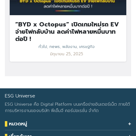
“BYD x Octopus” เปิดเกมใหม่รถ EV
จ่ายไฟกลับบ้าน ลดค่าไฟหลายหมื่นบาท
ต่อปี !
ทั่วไป
,
news
,
พลังงาน
,
เศรษฐกิจ
มิถุนายน 25, 2025
ESG Universe
ESG Universe คือ Digital Platform บนเครือข่ายอินเตอร์เน็ต ภายใต้
การบริหารงานของบริษัท พีเอ็มจี คอร์ปอเรชั่น จำกัด
หมวดหมู่
Health & Wellness