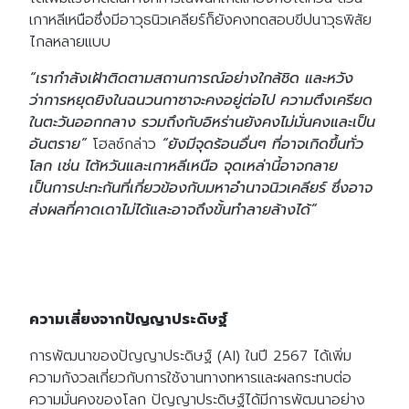
เกาหลีเหนือซึ่งมีอาวุธนิวเคลียร์ก็ยังคงทดสอบขีปนาวุธพิสัย
ไกลหลายแบบ
“เรากำลังเฝ้าติดตามสถานการณ์อย่างใกล้ชิด และหวัง
ว่าการหยุดยิงในฉนวนกาซาจะคงอยู่ต่อไป ความตึงเครียด
ในตะวันออกกลาง รวมถึงกับอิหร่านยังคงไม่มั่นคงและเป็น
อันตราย”
โฮลซ์กล่าว
“ยังมีจุดร้อนอื่นๆ ที่อาจเกิดขึ้นทั่ว
โลก เช่น ไต้หวันและเกาหลีเหนือ จุดเหล่านี้อาจกลาย
เป็นการปะทะกันที่เกี่ยวข้องกับมหาอำนาจนิวเคลียร์ ซึ่งอาจ
ส่งผลที่คาดเดาไม่ได้และอาจถึงขั้นทำลายล้างได้”
ความเสี่ยงจากปัญญาประดิษฐ์
การพัฒนาของปัญญาประดิษฐ์ (AI) ในปี 2567 ได้เพิ่ม
ความกังวลเกี่ยวกับการใช้งานทางทหารและผลกระทบต่อ
ความมั่นคงของโลก ปัญญาประดิษฐ์ได้มีการพัฒนาอย่าง