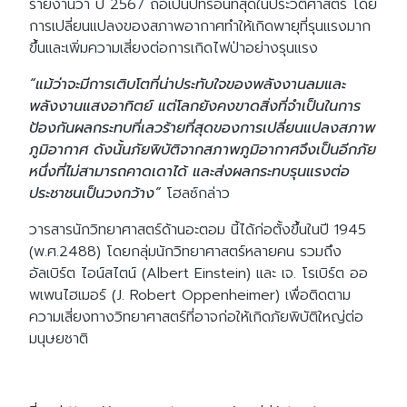
รายงานว่า ปี 2567 ถือเป็นปีที่ร้อนที่สุดในประวัติศาสตร์ โดย
การเปลี่ยนแปลงของสภาพอากาศทำให้เกิดพายุที่รุนแรงมาก
ขึ้นและเพิ่มความเสี่ยงต่อการเกิดไฟป่าอย่างรุนแรง
“แม้ว่าจะมีการเติบโตที่น่าประทับใจของพลังงานลมและ
พลังงานแสงอาทิตย์ แต่โลกยังคงขาดสิ่งที่จำเป็นในการ
ป้องกันผลกระทบที่เลวร้ายที่สุดของการเปลี่ยนแปลงสภาพ
ภูมิอากาศ ดังนั้นภัยพิบัติจากสภาพภูมิอากาศจึงเป็นอีกภัย
หนึ่งที่ไม่สามารถคาดเดาได้ และส่งผลกระทบรุนแรงต่อ
ประชาชนเป็นวงกว้าง”
โฮลซ์กล่าว
วารสารนักวิทยาศาสตร์ด้านอะตอม นี้ได้ก่อตั้งขึ้นในปี 1945
(พ.ศ.2488) โดยกลุ่มนักวิทยาศาสตร์หลายคน รวมถึง
อัลเบิร์ต ไอน์สไตน์ (Albert Einstein) และ เจ. โรเบิร์ต ออ
พเพนไฮเมอร์ (J. Robert Oppenheimer) เพื่อติดตาม
ความเสี่ยงทางวิทยาศาสตร์ที่อาจก่อให้เกิดภัยพิบัติใหญ่ต่อ
มนุษยชาติ