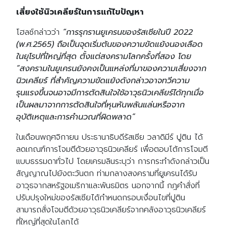
เสี่ยงใช้นิวเคลียร์ในการแก้ไขปัญหา
โฮลซ์กล่าวว่า
“การรุกรานยูเครนของรัสเซียในปี 2022
(พ.ศ.2565) ถือเป็นจุดเริ่มต้นของความขัดแย้งนองเลือด
ในยุโรปที่ใหญ่ที่สุด ตั้งแต่สงครามโลกครั้งที่สอง โดย
“สงครามในยูเครนยังคงเป็นแหล่งที่มาของความเสี่ยงจาก
นิวเคลียร์ ที่สำคัญความขัดแย้งดังกล่าวอาจทวีความ
รุนแรงขึ้นจนอาจมีการตัดสินใจใช้อาวุธนิวเคลียร์ได้ทุกเมื่อ
เป็นผลมาจากการตัดสินใจที่หุนหันพลันแล่นหรือจาก
อุบัติเหตุและการคำนวณที่ผิดพลาด”
ในเดือนพฤศจิกายน ประธานาธิบดีรัสเซีย วลาดิมีร์ ปูติน ได้
ลดเกณฑ์การโจมตีด้วยอาวุธนิวเคลียร์ เพื่อตอบโต้การโจมตี
แบบธรรมดาทั่วไป โดยเครมลินระบุว่า การกระทำดังกล่าวเป็น
สัญญาณไปยังตะวันตก ท่ามกลางสงครามที่ยูเครนได้รับ
อาวุธจากสหรัฐอเมริกาและพันธมิตร นอกจากนี้ กฎคำสั่งที่
ปรับปรุงใหม่ของรัสเซียได้กำหนดกรอบเงื่อนไขที่ปูติน
สามารถสั่งโจมตีด้วยอาวุธนิวเคลียร์จากคลังอาวุธนิวเคลียร์
ที่ใหญ่ที่สุดในโลกได้