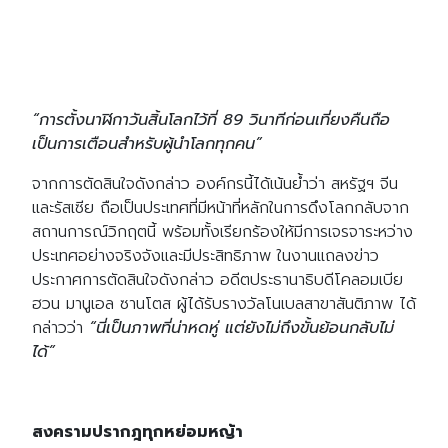
“การตั้งนาฬิกาวันสิ้นโลกไว้ที่ 89 วินาทีก่อนเที่ยงคืนถือ
เป็นการเตือนสำหรับผู้นำโลกทุกคน”
จากการตัดสินใจดังกล่าว องค์กรนี้ได้เน้นย้ำว่า สหรัฐฯ จีน
และรัสเซีย ถือเป็นประเทศที่มีหน้าที่หลักในการดึงโลกกลับจาก
สถานการณ์วิกฤตนี้ พร้อมทั้งเรียกร้องให้มีการเจรจาระหว่าง
ประเทศอย่างจริงจังและมีประสิทธิภาพ ในงานแถลงข่าว
ประกาศการตัดสินใจดังกล่าว อดีตประธานาธิบดีโคลอมเบีย
ฮวน มานูเอล ซานโตส ผู้ได้รับรางวัลโนเบลสาขาสันติภาพ ได้
กล่าวว่า
“นี่เป็นภาพที่น่าหดหู่ แต่ยังไม่ถึงขั้นย้อนกลับไม่
ได้”
สงครามปรากฎทุกหย่อมหญ้า