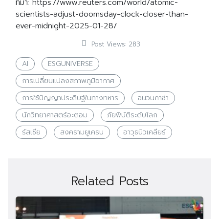
ที่มา: https://www.reuters.com/world/atomic-
scientists-adjust-doomsday-clock-closer-than-
ever-midnight-2025-01-28/
Post Views:
283
AI
ESGUNIVERSE
การเปลี่ยนแปลงสภาพภูมิอากาศ
การใช้ปัญญาประดิษฐ์ในทางทหาร
ฉนวนกาซ่า
นักวิทยาศาสตร์อะตอม
ภัยพิบัติระดับโลก
รัสเซีย
สงครามยูเครน
อาวุธนิวเคลียร์
Related Posts