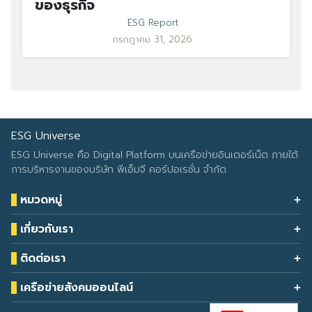
ของธุรกิจ
ESG Report
กรกฎาคม 31, 2026
ESG Universe
ESG Universe คือ Digital Platform บนเครือข่ายอินเตอร์เน็ต ภายใต้
การบริหารงานของบริษัท พีเอ็มจี คอร์ปอเรชั่น จำกัด
หมวดหมู่
Health & Wellness
เกี่ยวกับเรา
Eco Icon
Our Services
ESG Data
ติดต่อเรา
About Us
โทรศัพท์: 090-549-2524
Climate Change
Contact Us
เครือข่ายสังคมออนไลน์
ESG Report