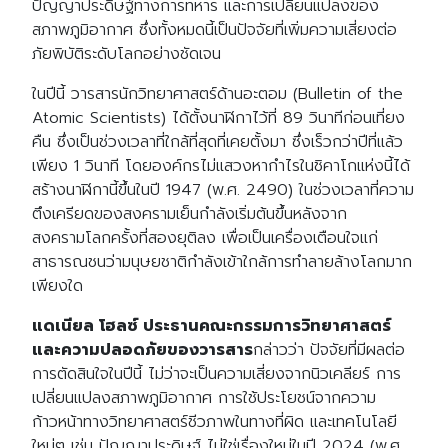
ปัญญาประดิษฐ์ทางการทหาร และการเปลี่ยนแปลงของ
สภาพภูมิอากาศ ซึ่งทั้งหมดนี้เป็นปัจจัยที่เพิ่มความเสี่ยงต่อ
ภัยพิบัติระดับโลกอย่างชัดเจน
ในปีนี้ วารสารนักวิทยาศาสตร์ด้านอะตอม (Bulletin of the
Atomic Scientists) ได้ตั้งนาฬิกาไว้ที่ 89 วินาทีก่อนเที่ยง
คืน ซึ่งเป็นช่วงเวลาที่ใกล้ที่สุดที่เคยตั้งมา ซึ่งเร็วกว่าปีที่แล้ว
เพียง 1 วินาที โดยองค์กรไม่แสวงหากำไรในชิคาโกแห่งนี้ได้
สร้างนาฬิกานี้ขึ้นในปี 1947 (พ.ศ. 2490) ในช่วงเวลาที่ความ
ตึงเครียดของสงครามเย็นกำลังเริ่มต้นขึ้นหลังจาก
สงครามโลกครั้งที่สองยุติลง เพื่อเป็นเครื่องเตือนใจแก่
สาธารณชนว่ามนุษยชาติกำลังเข้าใกล้การทำลายล้างโลกมาก
เพียงใด
แดเนียล โฮลซ์ ประธานคณะกรรมการวิทยาศาสตร์
และความปลอดภัยของวารสาร
กล่าวว่า ปัจจัยที่มีผลต่อ
การตัดสินใจในปีนี้ ไม่ว่าจะเป็นความเสี่ยงจากนิวเคลียร์ การ
เปลี่ยนแปลงสภาพภูมิอากาศ การใช้ประโยชน์จากความ
ก้าวหน้าทางวิทยาศาสตร์ชีวภาพในทางที่ผิด และเทคโนโลยี
ใหม่ๆ เช่น ปัญญาประดิษฐ์ ไม่ใช่เรื่องใหม่ในปี 2024 (พ.ศ.