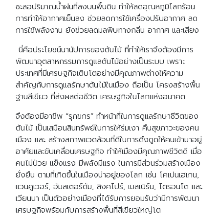
ชะลอปริมาณน้ำฝนที่ลงบนพื้นดิน ทำให้ลดอุณหภูมิโลกร้อน
การทำให้อากาศเย็นลง ช่วยลดการใช้เครื่องปรับอากาศ ลด
การใช้พลังงาน ยังช่วยลดมลพิษทางกลิ่น อากาศ และเสียง
นี่คือประโยชน์นานัปการของต้นไม้ ที่ทำให้เราจึงต้องมีการ
พัฒนาอุตสาหกรรมการดูแลต้นไม้อย่างเป็นระบบ เพราะ
ประเทศที่มีเศรษฐกิจเติบโตอย่างมีคุณภาพต่างให้ความ
สำคัญกับการดูแลรักษาต้นไม้ในเมือง ถือเป็น โครงสร้างพื้น
ฐานสีเขียว ที่ส่งผลต่อชีวิต เศรษฐกิจในโลกแห่งอนาคต
จึงต้องมีอาชีพ “รุกขกร” ทำหน้าที่ในการดูแลรักษาชีวิตของ
ต้นไม้ เป็นเสมือนสินทรัพย์ในการให้ร่มเงา คืนสุขภาวะของคน
เมือง และ สร้างสภาพแวดล้อมที่ดีในการดึงดูดให้คนเข้ามาอยู่
อาศัยและขับเคลื่อนเศรษฐกิจ ทำให้เมืองมีคุณภาพชีวิตดี เมื่อ
คนไม่ป่วย แข็งแรง มีพลังมีแรง ในการมีส่วนร่วมสร้างเมือง
ยั่งยืน ตามที่เกิดขึ้นในเมืองน่าอยู่ของโลก เช่น โคเปนเฮเกน,
แวนคูเวอร์, อัมสเตอร์ดัม, สิงคโปร์, เมลเบิร์น, โตรอนโต และ
เวียนนา เป็นตัวอย่างเมืองที่ได้รับการยอมรับว่ามีการพัฒนา
เศรษฐกิจพร้อมกับการสร้างพื้นที่สีเขียวใหญ่โต