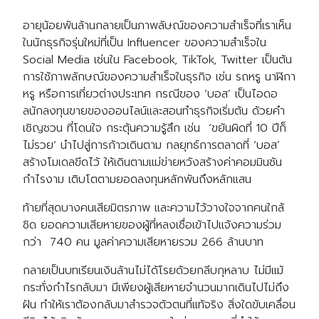
อายุน้อยพันล้านกลายเป็นภาพลัษณ์ของความสำเร็จที่เราเห็น
ในนักธุรกิจรุ่นใหม่ที่เป็น Influencer ของความสำเร็จใน
Social Media เช่นใน Facebook, TikTok, Twitter เป็นต้น
การใช้ภาพลักษณ์ของความสำเร็จในธุรกิจ เช่น รถหรู นาฬิกา
หรู หรือการเที่ยวต่างประเทศ กรณีของ ‘บอส’
เป็นไอดอ
ลนักลงทุนขายของออนไลน์และสอนทำธุรกิจเริ่มต้น ด้วยคำ
เชิญชวน ที่โดนใจ กระตุ้นความรู้สึก เช่น ‘ขยันผิดที่ 10 ปีก็
ไม่รวย’ นำไปสู่การก้าวเดินตาม กลยุทธ์การตลาดที่ ‘บอส’
สร้างโมเดลขีดไว้ ให้เดินตามแม่ข่ายหวังสร้างค่าคอมมินชัน
กำไรงาม เติบโตตามยอดลงทุนหลักพันถึงหลักแสน
ท้ายที่สุดบางคนเสียมิตรภาพ และความไว้วางใจจากคนใกล้
ชิด ยอดความเสียหายของผู้ที่หลงเชื่อเข้าไปแจ้งความร่วม
กว่า 740 คน มูลค่าความเสียหายรวม 266 ล้านบาท
กลายเป็นบทเรียนเงินล้านไม่ได้โรยด้วยกลีบกุหลาบ
ไม่มีแม้
กระทั่งกำไรกลับมา
มีเพียงผู้เสียหายจำนวนมากเดินไปไม่ถึง
ฝัน ทำให้เราต้องกลับมาสำรวจตัวตนที่แท้จริง สิ่งใดขับเคลื่อน