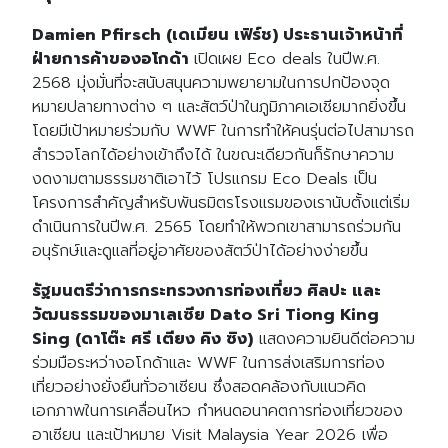
Damien Pfirsch (เดเมียน เฟิร์ช) ประธานเจ้าหน้าที่
ฝ่ายการค้าของอโกด้า
เปิดเผย Eco deals ในปีพ.ศ.
2568 มุ่งมั่นที่จะสนับสนุนความพยายามในการปกป้องจุด
หมายปลายทางต่าง ๆ และสัตว์ป่าในภูมิภาคเอเชียมากยิ่งขึ้น
Search
Search
โดยมีเป้าหมายร่วมกับ WWF ในการทำให้คนรุ่นต่อไปสามารถ
for:
สำรวจโลกได้อย่างเข้าถึงได้ ในขณะเดียวกันก็รักษาความ
งดงามตามธรรมชาติเอาไว้ โปรแกรม Eco Deals เป็น
โครงการสำคัญสำหรับพันธมิตรโรงแรมของเรานับตั้งแต่เริ่ม
ดำเนินการในปีพ.ศ. 2565 โดยทำให้พวกเขาสามารถร่วมกัน
อนุรักษ์และดูแลที่อยู่อาศัยของสัตว์ป่าได้อย่างง่ายขึ้น
รัฐมนตรีว่าการกระทรวงการท่องเที่ยว ศิลปะ และ
วัฒนธรรมของมาเลเซีย Dato Sri Tiong King
Sing (ดาโต๊ะ ศรี เตียง คิง ซิง)
แสดงความยินดีต่อความ
ร่วมมือระหว่างอโกด้าและ WWF ในการส่งเสริมการท่อง
เที่ยวอย่างยั่งยืนทั่วอาเซียน ซึ่งสอดคล้องกับแนวคิด
เอกภาพในการเคลื่อนไหว กำหนดอนาคตการท่องเที่ยวของ
อาเซียน และเป้าหมาย Visit Malaysia Year 2026 เพื่อ