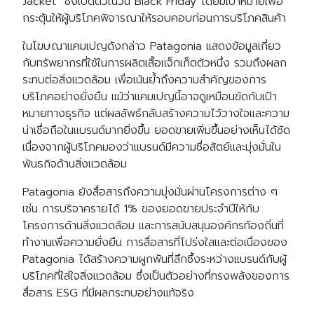
Jacket” ซึ่งเปิดตัวในวัน Black Friday โดยมีเป้าหมายเพื่อ
กระตุ้นให้ผู้บริโภคพิจารณาให้รอบคอบก่อนการบริโภคสินค้า
ในโฆษณาแคมเปญดังกล่าว Patagonia แสดงข้อมูลเกี่ยว
กับทรัพยากรที่ใช้ในการผลิตเสื้อแจ็กเก็ตตัวหนึ่ง รวมถึงผลก
ระทบต่อสิ่งแวดล้อม เพื่อเน้นย้ำถึงความสำคัญของการ
บริโภคอย่างยั่งยืน แม้ว่าแคมเปญนี้อาจดูเหมือนขัดกับเป้า
หมายทางธุรกิจ แต่ผลลัพธ์กลับสร้างความไว้วางใจและความ
น่าเชื่อถือในแบรนด์มากยิ่งขึ้น ยอดขายเพิ่มขึ้นอย่างเห็นได้ชัด
เนื่องจากผู้บริโภคมองว่าแบรนด์มีความซื่อสัตย์และมุ่งมั่นใน
พันธกิจด้านสิ่งแวดล้อม
Patagonia ยังสื่อสารถึงความมุ่งมั่นผ่านโครงการต่าง ๆ
เช่น การบริจาครายได้ 1% ของยอดขายประจำปีให้กับ
โครงการด้านสิ่งแวดล้อม และการสนับสนุนองค์กรท้องถิ่นที่
ทำงานเพื่อความยั่งยืน การสื่อสารที่โปร่งใสและต่อเนื่องของ
Patagonia ได้สร้างความผูกพันที่ลึกซึ้งระหว่างแบรนด์กับผู้
บริโภคที่ใส่ใจสิ่งแวดล้อม ซึ่งเป็นตัวอย่างที่ทรงพลังของการ
สื่อสาร ESG ที่มีผลกระทบอย่างแท้จริง