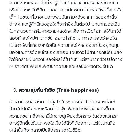
ความหลงใหลคือสิ่งที่เรารู้สึกสนใจอย่างแท้จริงและอยากทำ
หรือแสวงหาในชีวิต บางคนอาจค้นพบความหลงใหลตั้งแต่ยัง
เด็ก ในขณะที่บางคนอาจพบมันภายหลังจากการลองทำสิ่ง
ต่างๆ และรู้สึกมีแรงจูงใจที่จะทำสิ่งนั้นต่อไป บทบาทของเงิน
ในกระบวนการค้นหาความหลงใหล คือการเปิดโอกาสให้เราได้
ลองทำสิ่งใหม่ๆ มากขึ้น อย่างไรก็ตาม การจะมองว่าสิ่งใด
เป็นอาชีพที่แท้จริงหรือเป็นความหลงใหลของเราขึ้นอยู่กับมุม
มองและการตัดสินใจของเราเอง เงินอาจไม่สามารถเปลี่ยนสิ่ง
ใดให้กลายเป็นความหลงใหลได้ในทันที แต่สามารถช่วยเปิดทาง
ให้เราได้ค้นพบและพัฒนาความหลงใหลนั้นให้ชัดเจนขึ้นได้
ความสุขที่แท้จริง (True happiness)
เงินสามารถสร้างความสุขได้ในระดับหนึ่ง โดยเฉพาะเมื่อใช้
จ่ายไปกับสิ่งของหรือความฟุ่มเฟือยต่างๆ อย่างไรก็ตาม
ความสุขจากสิ่งเหล่านี้มักจะอยู่เพียงชั่วคราว ในช่วงแรกเรา
อาจรู้สึกตื่นเต้นและพอใจเมื่อได้สิ่งที่ต้องการ แต่ไม่นานสิ่ง
เหล่านั้นก็จะกลายเป็นสิ่งธรรมดาในชีวิต