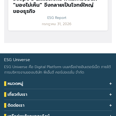
“มองไม่เห็น” จึงกลายเป็นโจทย์ใหญ่
ของธุรกิจ
ESG Report
กรกฎาคม 31, 2026
ESG Universe
ESG Universe คือ Digital Platform บนเครือข่ายอินเตอร์เน็ต ภายใต้
การบริหารงานของบริษัท พีเอ็มจี คอร์ปอเรชั่น จำกัด
หมวดหมู่
Health & Wellness
เกี่ยวกับเรา
Eco Icon
Our Services
ESG Data
ติดต่อเรา
About Us
โทรศัพท์: 090-549-2524
Climate Change
Contact Us