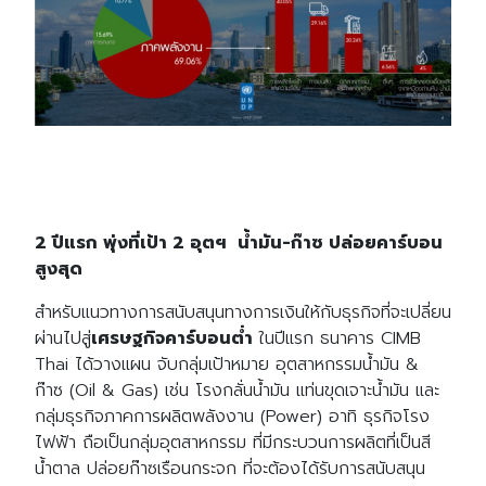
2 ปีแรก พุ่งที่เป้า
2 อุตฯ น้ำมัน-ก๊าซ ปล่อยคาร์บอน
สูงสุด
สำหรับแนวทางการสนับสนุนทางการเงินให้กับธุรกิจที่จะเปลี่ยน
ผ่านไปสู่
เศรษฐกิจคาร์บอนต่ำ
ใน
ปีแรก ธนาคาร CIMB
Thai ได้วางแผน จับกลุ่มเป้าหมาย อุตสาหกรรมน้ำมัน &
ก๊าซ (Oil & Gas) เช่น โรงกลั่นน้ำมัน แท่นขุดเจาะน้ำมัน และ
กลุ่มธุรกิจภาคการผลิตพลังงาน (Power) อาทิ ธุรกิจโรง
ไฟฟ้า ถือเป็นกลุ่มอุตสาหกรรม ที่มีกระบวนการผลิตที่เป็นสี
น้ำตาล ปล่อยก๊าซเรือนกระจก ที่จะต้องได้รับการสนับสนุน