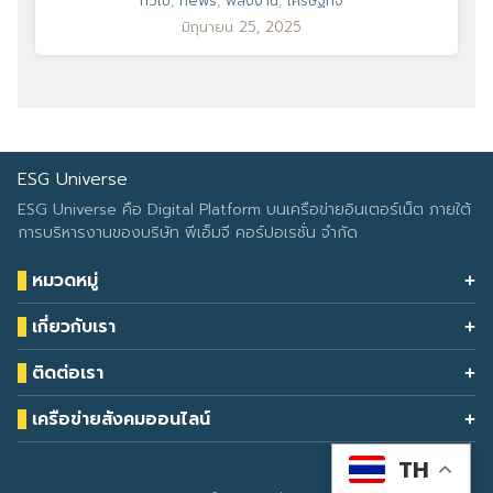
ทั่วไป
,
news
,
พลังงาน
,
เศรษฐกิจ
มิถุนายน 25, 2025
ESG Universe
ESG Universe คือ Digital Platform บนเครือข่ายอินเตอร์เน็ต ภายใต้
การบริหารงานของบริษัท พีเอ็มจี คอร์ปอเรชั่น จำกัด
หมวดหมู่
Health & Wellness
เกี่ยวกับเรา
Eco Icon
Our Services
ESG Data
ติดต่อเรา
About Us
โทรศัพท์: 090-549-2524
Climate Change
Contact Us
เครือข่ายสังคมออนไลน์
ESG Report
TH