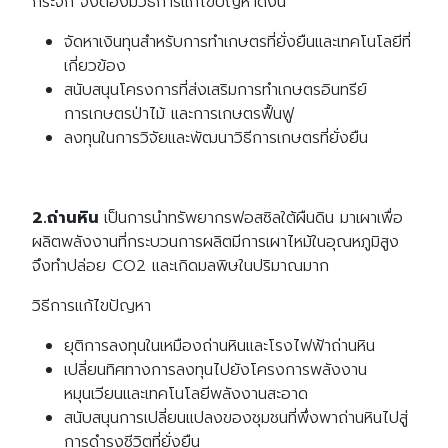
กระจก จึงต้องมีวิธีการแก้ไขปัญหาดังนี้
จัดหาเงินทุนสำหรับการทำเกษตรที่ยั่งยืนและเทคโนโลยีที่
เกี่ยวข้อง
สนับสนุนโครงการที่ส่งเสริมการทำเกษตรอินทรีย์
การเกษตรป่าไม้ และการเกษตรฟื้นฟู
ลงทุนในการวิจัยและพัฒนาวิธีการเกษตรที่ยั่งยืน
2.ถ่านหิน
เป็นการนำทรัพยากรฟอสซิลใต้ผืนดิน มาเผาเพื่อ
ผลิตพลังงานที่กระบวนการผลิตมีการเผาไหม้ในอุณหภูมิสูง
จึงทำปล่อย CO2 และเกิดมลพิษในปริมาณมาก
วิธีการแก้ไขปัญหา
ยุติการลงทุนในเหมืองถ่านหินและโรงไฟฟ้าถ่านหิน
เปลี่ยนทิศทางการลงทุนไปยังโครงการพลังงาน
หมุนเวียนและเทคโนโลยีพลังงานสะอาด
สนับสนุนการเปลี่ยนแปลงของชุมชนที่พึ่งพาถ่านหินไปสู่
การดำรงชีวิตที่ยั่งยืน