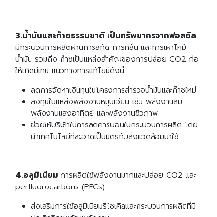
3.น้ำมันและก๊าซธรรมชาติ เป็นทรัพยากรจากฟอสซิล
มีกระบวนการผลิตผ่านการสกัด การกลั่น และการเผาไหม้
น้ำมัน รวมถึง ก๊าซเป็นแหล่งสำคัญของการปล่อย CO2 ก่อ
ให้เกิดมีเทน แนวทางการแก้ไขมีดังนี้
ลดการจัดหาเงินทุนในโครงการสำรวจน้ำมันและก๊าซใหม่
ลงทุนในแหล่งพลังงานหมุนเวียน เช่น พลังงานลม
พลังงานแสงอาทิตย์ และพลังงานชีวภาพ
ช่วยให้บริษัทในการลดคาร์บอนในกระบวนการผลิต โดย
นำเทคโนโลยีที่สะอาดเป็นมิตรกับสิ่งแวดล้อมมาใช้
4.อลูมิเนียม
การผลิตใช้พลังงานมากและปล่อย CO2 และ
perfluorocarbons (PFCs)
ส่งเสริมการใช้อลูมิเนียมรีไซเคิลและกระบวนการผลิตที่มี