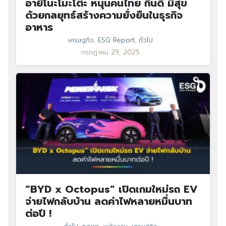
อายิโนะโมะโต๊ะ หนุนคนไทย กินดี มีสุข
ด้วยกลยุทธ์สร้างความยั่งยืนในธุรกิจ
อาหาร
เศรษฐกิจ
,
ESG Report
,
ทั่วไป
กรกฎาคม 29, 2025
“BYD x Octopus” เปิดเกมใหม่รถ EV
จ่ายไฟกลับบ้าน ลดค่าไฟหลายหมื่นบาท
ต่อปี !