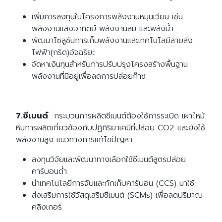
เพิ่มการลงทุนในโครงการพลังงานหมุนเวียน เช่น
พลังงานแสงอาทิตย์ พลังงานลม และพลังน้ำ
พัฒนาโซลูชันการเก็บพลังงานและเทคโนโลยีสายส่ง
ไฟฟ้า(กริด)อัจฉริยะ
จัดหาเงินทุนสำหรับการปรับปรุงโครงสร้างพื้นฐาน
พลังงานที่มีอยู่เพื่อลดการปล่อยก๊าซ
7.ซีเมนต์
กระบวนการผลิตซีเมนต์ต้องใช้การระเบิด เผาไหม้
หินการผลิตเกี่ยวข้องกับปฏิกิริยาเคมีที่ปล่อย CO2 และยังใช้
พลังงานสูง แนวทางการแก้ไขปัญหา
ลงทุนวิจัยและพัฒนาทางเลือกใช้ซีเมนต์สูตรปล่อย
คาร์บอนต่ำ
นำเทคโนโลยีการจับและกักเก็บคาร์บอน (CCS) มาใช้
ส่งเสริมการใช้วัสดุเสริมซีเมนต์ (SCMs) เพื่อลดปริมาณ
คลิงเกอร์