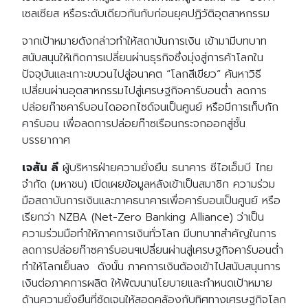
เซลเซียส หรือระดับเดียวกันกับก่อนยุคปฏิวัติอุตสาหกรรม
จากเป้าหมายดังกล่าวทำให้สถาบันการเงิน เข้ามามีบทบาท
สนับสนุนให้เกิดการเปลี่ยนผ่านธุรกิจซึ่งมุ่งสู่การค้าโลกใน
ปัจจุบันและเกาะขบวนไปสู่อนาคต “โลกสีเขียว” ค้นหาวิธี
เปลี่ยนผ่านอุตสาหกรรมไปสู่เศรษฐกิจคาร์บอนต่ำ ลดการ
ปล่อยก๊าซคาร์บอนไดออกไซด์จนเป็นศูนย์ หรือมีการเก็บกัก
คาร์บอน เพื่อลดการปล่อยก๊าซเรือนกระจกออกสู่ชั้น
บรรยากาศ
เจสัน ลี
ผู้บริหารฝ่ายความยั่งยืน ธนาคาร ซีไอเอ็มบี ไทย
จำกัด (มหาชน) เปิดเผยข้อมูลหลังเข้าเป็นสมาชิก ความร่วม
มือสถาบันการเงินและภาคธนาคารเพื่อคาร์บอนเป็นศูนย์ หรือ
เรียกว่า NZBA (Net-Zero Banking Alliance) ว่าเป็น
ความร่วมมือทำให้ภาคการเงินทั่วโลก มีบทบาทสำคัญในการ
ลดการปล่อยก๊าซคาร์บอนฯเปลี่ยนผ่านสู่เศรษฐกิจคาร์บอนต่ำ
ทำให้โลกเย็นลง ดังนั้น ภาคการเงินต้องเข้าไปสนับสนุนการ
เงินต่อภาคการผลิต ให้พัฒนา
นโยบายและกำหนดเป้าหมาย
ด้านความยั่งยืนที่ชัดเจนให้สอดคล้องกับทิศทางเศรษฐกิจโลก