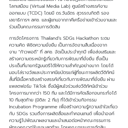
โลกเสมือน (Virtual Media Lab) ศูนย์สร้างสรรค์งาน
ออกแบบ (TCDC) โดยมี ดร.วันฉัตร สุวรรณกิตติ รอง
เลขาธิการฯ สศช. และผู้แทนจากภาคีเครือข่ายเข้าร่วมงานและ
ร่วมเป็นคณะกรรมการตัดสิน
การจัดโครงการ Thailand’s SDGs Hackathon ระดม
ความคิด พิชิตความยั่งยืน เป็นการจัดงานสืบเนื่องจาก
งาน “ก้าวพอดี” ที่ สศช. จัดเป็นประจำทุกปี เพื่อส่งเสริมและ
สร้างความตระหนักรู้เกี่ยวกับการพัฒนาที่ยั่งยืน ซึ่งเป็น
ประเด็นที่นายกรัฐมนตรีได้ให้ความสำคัญอย่างมาก โดยได้
มอบโล่รางวัลและประกาศนียบัตรแก่ผู้ที่ชนะการผลิตวีดิทัศน์
สั้นที่มีเนื้อหาเชิงสร้างสรรค์เกี่ยวกับการพัฒนาที่ยั่งยืน ผ่าน
แพลตฟอร์ม TikTok ซึ่งมีผู้สนใจร่วมส่งวีดิทัศน์เข้าร่วม
โครงการมากกว่า 150 ทีม และได้มีการคัดเลือกจนกระทั่งได้
10 ทีมสุดท้าย (มิติละ 2 ทีม) ที่ได้เข้าร่วมกิจกรรม
Incubation Programme เพื่อสร้างความรู้ความเข้าใจเกี่ยว
กับ SDGs รวมถึงการผลิตสื่อและทำคอนเทนต์ เพื่อนำองค์
ความรู้ไปพัฒนาผลงานและนำเสนอต่อหน้าคณะกรรมการ
ผู้ทรงคุณวุฒิในรอบสุดท้าย โดยคณะกรรมการตัดสิน