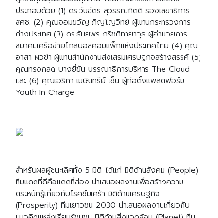
ประกอบด้วย (1) ดร.วันฉัตร สุวรรณกิตติ รองเลขาธิการ
สศช. (2) คุณจอมขวัญ ภิญโญวิทย์ ผู้แทนกระทรวงการ
ต่างประเทศ (3) ดร.ธันยพร กริชติทายาวุธ ผู้อำนวยการ
สมาคมเครือข่ายโกลบอลคอมแพ็กแห่งประเทศไทย (4) คุณ
อาสา ผิวขำ ผู้แทนสำนักงานส่งเสริมเศรษฐกิจสร้างสรรค์ (5)
คุณทรงกลด บางยี่ขัน บรรณาธิการบริหาร The Cloud
และ (6) คุณเอริกา เมษินทรีย์ เช็น ผู้ก่อตั้งแพลตฟอร์ม
Youth In Charge
สำหรับผลผู้ชนะเลิศทั้ง 5 มิติ ได้แก่ มิติด้านสังคม (People)
ทีมแดดที่ดีคือแดดที่ส่อง นำเสนอผลงานเพื่อสร้างความ
ตระหนักรู้เกี่ยวกับโรคซึมเศร้า มิติด้านเศรษฐกิจ
(Prosperity) ทีมเยาวชน 2030 นำเสนอผลงานเกี่ยวกับ
แนวคิดแหล่งเรียนรู้ชุมชน มิติด้านสิ่งแวดล้อม (Planet) ทีม