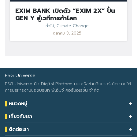
EXIM BANK เปิดตัว “EXIM 2X” ปั้น
GEN Y สู่เวทีการค้าโลก
ทั่วไป
,
Climate Change
ตุลาคม 9, 2025
ESG Universe
ESG Universe คือ Digital Platform บนเครือข่ายอินเตอร์เน็ต ภายใต้
การบริหารงานของบริษัท พีเอ็มจี คอร์ปอเรชั่น จำกัด
หมวดหมู่
Health & Wellness
เกี่ยวกับเรา
Eco Icon
Our Services
ESG Data
ติดต่อเรา
About Us
โทรศัพท์: 090-549-2524
Climate Change